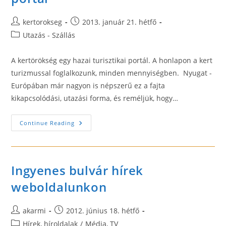
Post
Post
kertorokseg
2013. január 21. hétfő
author:
published:
Post
Utazás - Szállás
category:
A kertörökség egy hazai turisztikai portál. A honlapon a kert
turizmussal foglalkozunk, minden mennyiségben. Nyugat -
Európában már nagyon is népszerű ez a fajta
kikapcsolódási, utazási forma, és reméljük, hogy…
Kertörökség.hu
Continue Reading
–
Turisztikai
Portál
Ingyenes bulvár hírek
weboldalunkon
Post
Post
akarmi
2012. június 18. hétfő
author:
published:
Post
Hírek, híroldalak
/
Média, TV