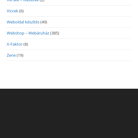
Viccek
(6)
Weboldal készítés
(49)
Webshop – Webáruház
(385)
X-Faktor
(8)
Zene
(19)