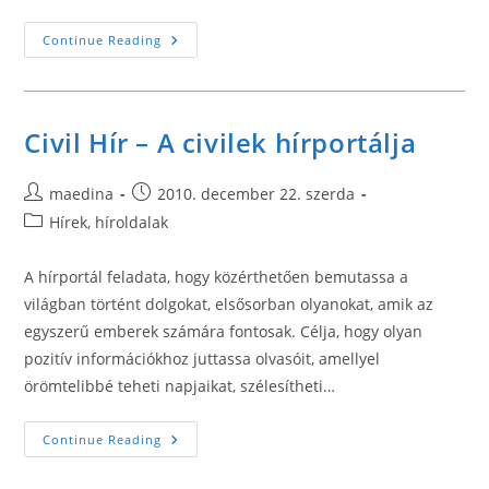
Utazás
Continue Reading
Utasbiztosítással
Civil Hír – A civilek hírportálja
Post
Post
maedina
2010. december 22. szerda
author:
published:
Post
Hírek, híroldalak
category:
A hírportál feladata, hogy közérthetően bemutassa a
világban történt dolgokat, elsősorban olyanokat, amik az
egyszerű emberek számára fontosak. Célja, hogy olyan
pozitív információkhoz juttassa olvasóit, amellyel
örömtelibbé teheti napjaikat, szélesítheti…
Civil
Continue Reading
Hír
–
A