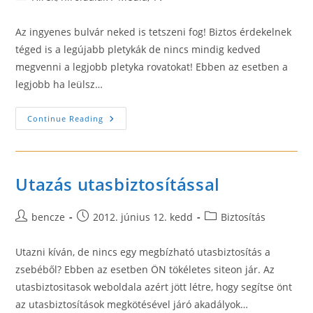
category:
Az ingyenes bulvár neked is tetszeni fog! Biztos érdekelnek
téged is a legújabb pletykák de nincs mindig kedved
megvenni a legjobb pletyka rovatokat! Ebben az esetben a
legjobb ha leülsz…
Ingyenes
Continue Reading
Bulvár
Hírek
Weboldalunkon
Utazás utasbiztosítással
Post
Post
Post
bencze
2012. június 12. kedd
Biztosítás
author:
published:
category:
Utazni kíván, de nincs egy megbízható utasbiztosítás a
zsebéből? Ebben az esetben ÖN tökéletes siteon jár. Az
utasbiztositasok weboldala azért jött létre, hogy segítse önt
az utasbiztosítások megkötésével járó akadályok…