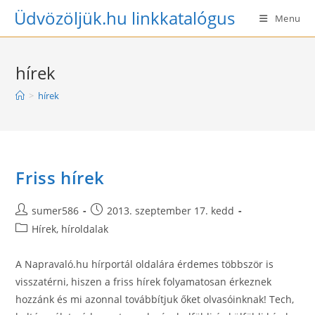
Skip
Üdvözöljük.hu linkkatalógus
Menu
to
content
hírek
>
hírek
Friss hírek
Post
Post
sumer586
2013. szeptember 17. kedd
author:
published:
Post
Hírek, híroldalak
category:
A Napravaló.hu hírportál oldalára érdemes többször is
visszatérni, hiszen a friss hírek folyamatosan érkeznek
hozzánk és mi azonnal továbbítjuk őket olvasóinknak! Tech,