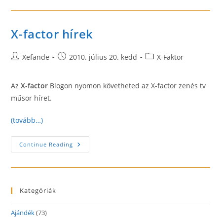
Infók
X-factor hírek
Post
Post
Post
Xefande
2010. július 20. kedd
X-Faktor
author:
published:
category:
Az
X-factor
Blogon nyomon követheted az X-factor zenés tv
műsor híret.
(tovább…)
X-
Continue Reading
Factor
Hírek
Kategóriák
Ajándék
(73)