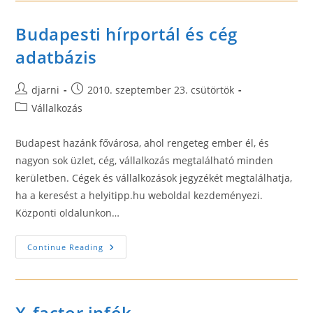
Civilek
Hírportálja
Budapesti hírportál és cég
adatbázis
Post
Post
djarni
2010. szeptember 23. csütörtök
author:
published:
Post
Vállalkozás
category:
Budapest hazánk fővárosa, ahol rengeteg ember él, és
nagyon sok üzlet, cég, vállalkozás megtalálható minden
kerületben. Cégek és vállalkozások jegyzékét megtalálhatja,
ha a keresést a helyitipp.hu weboldal kezdeményezi.
Központi oldalunkon…
Budapesti
Continue Reading
Hírportál
És
Cég
Adatbázis
X-factor infók