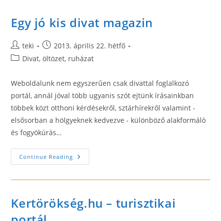
A
Honlapunkon!
Egy jó kis divat magazin
Post
Post
teki
2013. április 22. hétfő
author:
published:
Post
Divat, öltözet, ruházat
category:
Weboldalunk nem egyszerűen csak divattal foglalkozó
portál, annál jóval több ugyanis szót ejtünk írásainkban
többek közt otthoni kérdésekről, sztárhírekről valamint -
elsősorban a hölgyeknek kedvezve - különböző alakformáló
és fogyókúrás…
Egy
Continue Reading
Jó
Kis
Divat
Magazin
Kertörökség.hu – turisztikai
portál