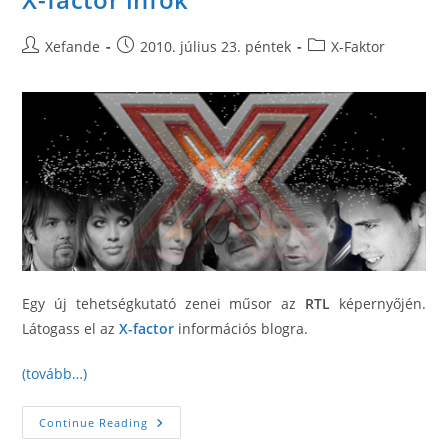
Post
Post
Post
Xefande
2010. július 23. péntek
X-Faktor
author:
published:
category:
Egy új tehetségkutató zenei műsor az
RTL
képernyőjén.
Látogass el az
X-factor
információs blogra.
(tovább…)
X-
Continue Reading
Factor