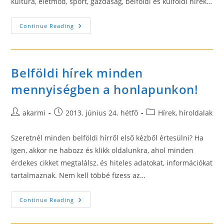
kultúra, életmód, sport, gazdaság, belföldi és külföldi hírek…
Friss
Continue Reading
Hírek
Belföldi hírek minden
mennyiségben a honlapunkon!
Post
Post
Post
akarmi
2013. június 24. hétfő
Hírek, híroldalak
author:
published:
category:
Szeretnél minden belföldi hírről első kézből értesülni? Ha
igen, akkor ne habozz és klikk oldalunkra, ahol minden
érdekes cikket megtalálsz, és hiteles adatokat, információkat
tartalmaznak. Nem kell többé fizess az…
Belföldi
Continue Reading
Hírek
Minden
Mennyiségben