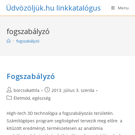
Skip
Üdvözöljük.hu linkkatalógus
Menu
to
content
fogszabályzó
>
fogszabályzó
Fogszabályzó
Post
Post
borcsokattila
2013. július 3. szerda
author:
published:
Post
Életmód, egészség
category:
High-tech 3D technológia a fogszabályozás területén.
Számítógépes program segítségével tervezik meg előre a
kitűzött eredményt, természetesen az anatómia