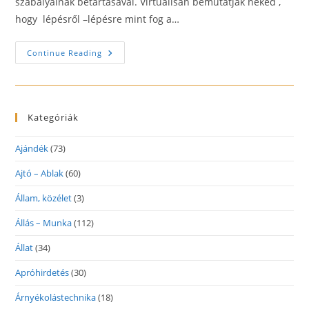
szabályainak betartásával. Virtuálisan bemutatják neked ,
hogy lépésről –lépésre mint fog a…
Fogszabályzó
Continue Reading
Kategóriák
Ajándék
(73)
Ajtó – Ablak
(60)
Állam, közélet
(3)
Állás – Munka
(112)
Állat
(34)
Apróhirdetés
(30)
Árnyékolástechnika
(18)