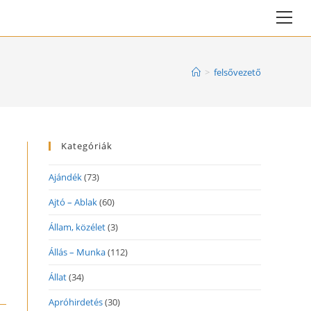
Vie
web
Me
>
felsővezető
Kategóriák
Ajándék
(73)
Ajtó – Ablak
(60)
Állam, közélet
(3)
Állás – Munka
(112)
Állat
(34)
Apróhirdetés
(30)