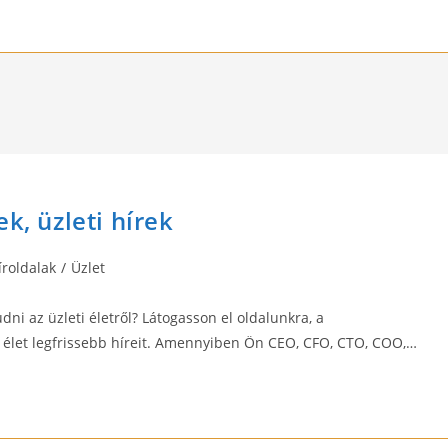
k, üzleti hírek
íroldalak
/
Üzlet
dni az üzleti életről? Látogasson el oldalunkra, a
i élet legfrissebb híreit. Amennyiben Ön CEO, CFO, CTO, COO,…