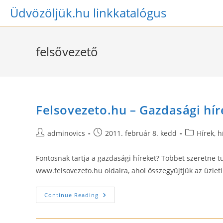
Skip
Üdvözöljük.hu linkkatalógus
to
content
felsővezető
Felsovezeto.hu – Gazdasági híre
Post
Post
Post
adminovics
2011. február 8. kedd
Hírek, h
author:
published:
category:
Fontosnak tartja a gazdasági híreket? Többet szeretne tu
www.felsovezeto.hu oldalra, ahol összegyűjtjük az üzlet
Felsovezeto.hu
Continue Reading
–
Gazdasági
Hírek,
Üzleti