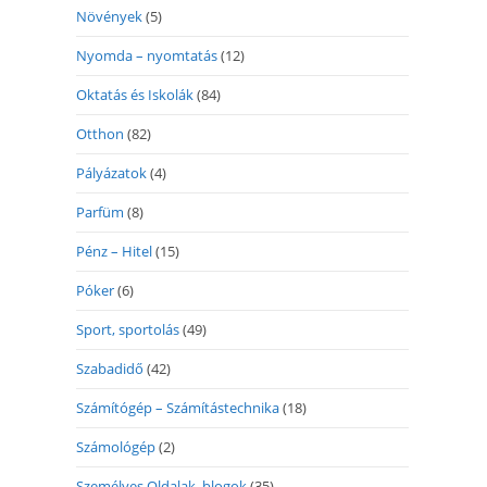
Növények
(5)
Nyomda – nyomtatás
(12)
Oktatás és Iskolák
(84)
Otthon
(82)
Pályázatok
(4)
Parfüm
(8)
Pénz – Hitel
(15)
Póker
(6)
Sport, sportolás
(49)
Szabadidő
(42)
Számítógép – Számítástechnika
(18)
Számológép
(2)
Személyes Oldalak, blogok
(35)