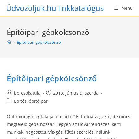
Skip
Üdvözöljük.hu linkkatalógus
Menu
to
content
Építőipari gépkölcsönző
>
Építőipari gépkölcsönző
Építőipari gépkölcsönző
Post
Post
borcsokattila
2013. június 5. szerda
author:
published:
Post
Építés, építőipar
category:
Önt mindig megtalálja a feladat? El tudná végezni, de nincs
megfelelő gépe hozzá? Legyen az udvarrendezés, kerti
munkák, hegesztés, víz-gáz, fűtés szerelés, nálunk