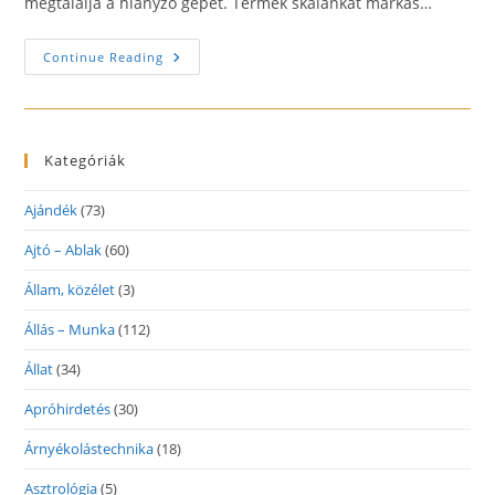
megtalálja a hiányzó gépet. Termék skálánkat márkás…
Építőipari
Continue Reading
Gépkölcsönző
Kategóriák
Ajándék
(73)
Ajtó – Ablak
(60)
Állam, közélet
(3)
Állás – Munka
(112)
Állat
(34)
Apróhirdetés
(30)
Árnyékolástechnika
(18)
Asztrológia
(5)