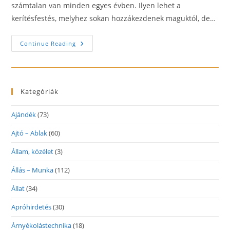
számtalan van minden egyes évben. Ilyen lehet a
kerítésfestés, melyhez sokan hozzákezdenek maguktól, de…
Csináld
Continue Reading
Saját
Kezűleg
A
Kerítésfestést!
Kategóriák
Ajándék
(73)
Ajtó – Ablak
(60)
Állam, közélet
(3)
Állás – Munka
(112)
Állat
(34)
Apróhirdetés
(30)
Árnyékolástechnika
(18)