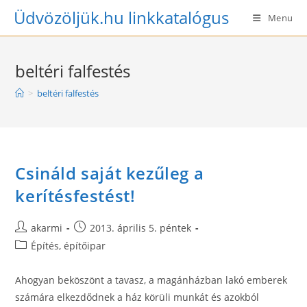
Skip
Üdvözöljük.hu linkkatalógus
Menu
to
content
beltéri falfestés
>
beltéri falfestés
Csináld saját kezűleg a
kerítésfestést!
Post
Post
akarmi
2013. április 5. péntek
author:
published:
Post
Építés, építőipar
category:
Ahogyan beköszönt a tavasz, a magánházban lakó emberek
számára elkezdődnek a ház körüli munkát és azokból