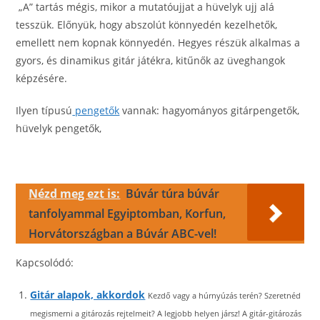
„A” tartás mégis, mikor a mutatóujjat a hüvelyk ujj alá
tesszük. Előnyük, hogy abszolút könnyedén kezelhetők,
emellett nem kopnak könnyedén. Hegyes részük alkalmas a
gyors, és dinamikus gitár játékra, kitűnők az üveghangok
képzésére.
Ilyen típusú
pengetők
vannak: hagyományos gitárpengetők,
hüvelyk pengetők,
Nézd meg ezt is:
Búvár túra búvár
tanfolyammal Egyiptomban, Korfun,
Horvátországban a Búvár ABC-vel!
Kapcsolódó:
Gitár alapok, akkordok
Kezdő vagy a húrnyúzás terén? Szeretnéd
megismerni a gitározás rejtelmeit? A legjobb helyen jársz! A gitár-gitározás