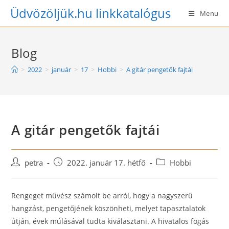
Skip
Üdvözöljük.hu linkkatalógus
Menu
to
content
Blog
>
2022
>
január
>
17
>
Hobbi
>
A gitár pengetők fajtái
A gitár pengetők fajtái
Post
Post
Post
petra
2022. január 17. hétfő
Hobbi
author:
published:
category:
Rengeget művész számolt be arról, hogy a nagyszerű
hangzást, pengetőjének köszönheti, melyet tapasztalatok
útján, évek múlásával tudta kiválasztani. A hivatalos fogás