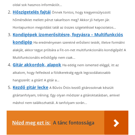
oldal sok hasznos információt...
Hőszigetelés fajtái
Önnek fontos, hogy kiegyensúlyozott
hőmérséklet mellett pénzt takarítson meg? Akkor jó helyen jár.
Honlapunkon megoldást talál az összes szigeteléssel kapcsolatos...
Kondigépek izomerősítésre, fogyásra – Multifunkciós
kondigép
Ha eredményesen szeretné erősíteni testét, illetve formálni
alakját, akkor tegye próbára a Fit-on-net multifunkcionális kondigépét! A
Multifunkcionális erősítőgép nem csak...
Gitár akkordok, alapok
Ha eddig nem ismerted eléggé, itt az
alkalom, hogy felfedezd a földkerekség egyik legcsodálatosabb
hangszerét: a gitárt! A gitár a...
Kezdő gitár lecke
A Bűvös Ötös kezdő gitárosoknak készült
gitártanfolyam, tréning. Egy olyan módszer a gitároktatásban, amivel
máshol nem találkozhattál. A tanfolyam során...
Nézd meg ezt is:
A tánc fontossága