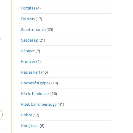
Fordítás
(4)
Fotózás
(17)
Gasztronómia
(25)
.
Gazdaság
(21)
Gépipar
(7)
Hardver
(2)
.
Ház és kert
(40)
Háztartási gépek
(18)
Hírek, híroldalak
(26)
Hitel, bank, pénzügy
(41)
Hobbi
(12)
pens
n
Horgászat
(6)
ew