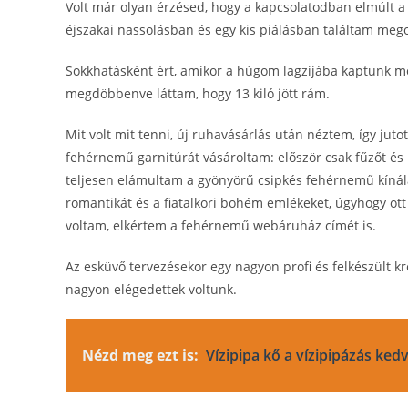
Volt már olyan érzésed, hogy a kapcsolatodban elmúlt a 
éjszakai nassolásban és egy kis piálásban találtam meg
Sokkhatásként ért, amikor a húgom lagzijába kaptunk me
megdöbbenve láttam, hogy 13 kiló jött rám.
Mit volt mit tenni, új ruhavásárlás után néztem, így juto
fehérnemű garnitúrát vásároltam: először csak fűzőt é
teljesen elámultam a gyönyörű csipkés fehérnemű kínála
romantikát és a fiatalkori bohém emlékeket, úgyhogy ot
voltam, elkértem a fehérnemű webáruház címét is.
Az esküvő tervezésekor egy nagyon profi és felkészült kre
nagyon elégedettek voltunk.
Nézd meg ezt is:
Vízipipa kő a vízipipázás ked