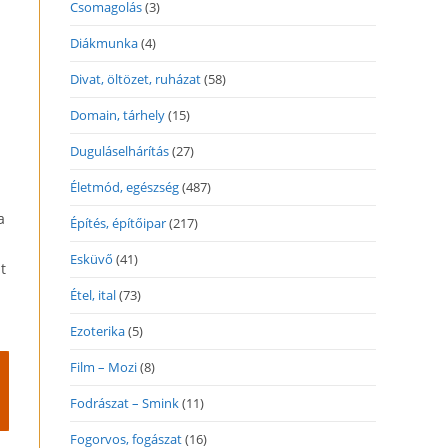
Csomagolás
(3)
Diákmunka
(4)
Divat, öltözet, ruházat
(58)
Domain, tárhely
(15)
a
Duguláselhárítás
(27)
Életmód, egészség
(487)
a
Építés, építőipar
(217)
Esküvő
(41)
t
Étel, ital
(73)
Ezoterika
(5)
Film – Mozi
(8)
Fodrászat – Smink
(11)
Fogorvos, fogászat
(16)