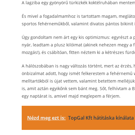
A lagziba egy gyönyörű türkizkék koktélruhában mente
És mivel a fogadalmamhoz is tartottam magam, meglát
sportos fehérneműkből, valamint divatos pántos bikinit 
Úgy gondoltam nem árt egy kis optimizmus: egyrészt a pá
nyár, leadtam a plusz kilóimat (akinek nehezen megy a f
mozgás!), és csábítóan, fitten néztem ki a kétrészes für
A hálószobában is nagy változás történt, mert az érzés
önbizalmat adott, hogy ismét felkerestem a fehérnemű 
melltartókból is újat vettem, valamint betettem melléjük
is, amit aztán egyikőnk sem bánt meg. Sőt, felhívtam a Br
egy naptárat is, amivel majd meglepem a férjem.
Nézd meg ezt is:
TopGal Kft hátitáska kínálata