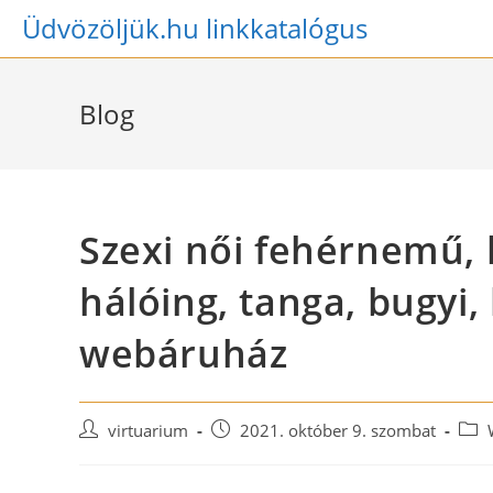
Skip
Üdvözöljük.hu linkkatalógus
to
content
Blog
Szexi női fehérnemű, h
hálóing, tanga, bugyi,
webáruház
Post
Post
Post
virtuarium
2021. október 9. szombat
author:
published:
cate