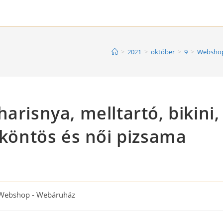
>
2021
>
október
>
9
>
Webshop
arisnya, melltartó, bikini,
 köntös és női pizsama
Webshop - Webáruház
gory: