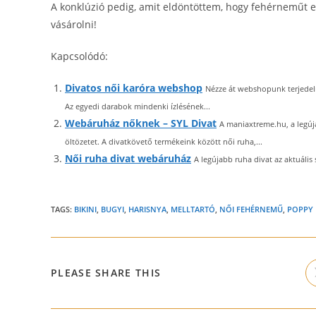
A konklúzió pedig, amit eldöntöttem, hogy fehérneműt e
vásárolni!
Kapcsolódó:
Divatos női karóra webshop
Nézze át webshopunk terjedelm
Az egyedi darabok mindenki ízlésének...
Webáruház nőknek – SYL Divat
A maniaxtreme.hu, a legúja
öltözetet. A divatkövető termékeink között női ruha,...
Női ruha divat webáruház
A legújabb ruha divat az aktuális 
TAGS:
BIKINI
,
BUGYI
,
HARISNYA
,
MELLTARTÓ
,
NŐI FEHÉRNEMŰ
,
POPPY
SHARE
PLEASE SHARE THIS
THIS