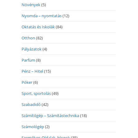
Növények
(5)
Nyomda – nyomtatás
(12)
Oktatás és Iskolák
(84)
Otthon
(82)
Pályázatok
(4)
Parfüm
(8)
Pénz – Hitel
(15)
Póker
(6)
Sport, sportolás
(49)
Szabadidő
(42)
Számítógép – Számítástechnika
(18)
Számológép
(2)
Személyes Oldalak, blogok
(35)