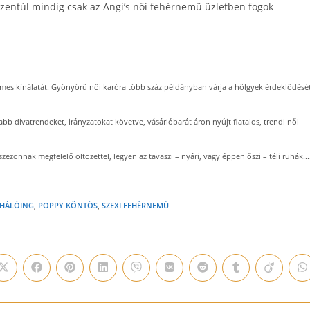
zentúl mindig csak az Angi’s női fehérnemű üzletben fogok
es kínálatát. Gyönyörű női karóra több száz példányban várja a hölgyek érdeklődését
bb divatrendeket, irányzatokat követve, vásárlóbarát áron nyújt fiatalos, trendi női
szezonnak megfelelő öltözettel, legyen az tavaszi – nyári, vagy éppen őszi – téli ruhák...
 HÁLÓING
,
POPPY KÖNTÖS
,
SZEXI FEHÉRNEMŰ
Opens
Opens
Opens
Opens
Opens
Opens
Opens
Opens
Opens
O
in
in
in
in
in
in
in
in
in
i
a
a
a
a
a
a
a
a
a
a
new
new
new
new
new
new
new
new
new
n