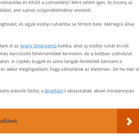
romantika és kihűlt a szenvedély? Mert velem igen, és bizony az
oldást, ami sajnos súlyproblémához vezetett.
ghívást, és egyik estélyi ruhámba se fértem bele. Mérlegre állva
ttam el az
Angi’s fehérnemű
boltba, ahol új estélyi ruhát és női
s más karcsúsító fehérneműket kerestem, de a boltban szétnézve
ton. A csipkés bugyik és szexi tangák felidézték bennem a
t és akkor megfogadtam, hogy változtatok az életemen. De ha már o
atív esküvői fotóst, a
Brigifotó
-t választották, akivel mindannyian
velőinek