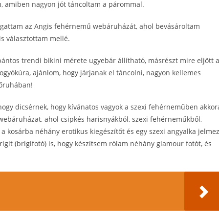
m, amiben nagyon jót táncoltam a párommal.
ogattam az Angis fehérnemű webáruházát, ahol bevásároltam
is választottam mellé.
ntos trendi bikini mérete ugyebár állítható, másrészt mire eljött 
ogyókúra, ajánlom, hogy járjanak el táncolni, nagyon kellemes
dőruhában!
, hogy dicsérnek, hogy kívánatos vagyok a szexi fehérneműben akkor
webáruházat, ahol csipkés harisnyákból, szexi fehérneműkből,
 a kosárba néhány erotikus kiegészítőt és egy szexi angyalka jelmez
igit (brigifotó) is, hogy készítsem rólam néhány glamour fotót, és