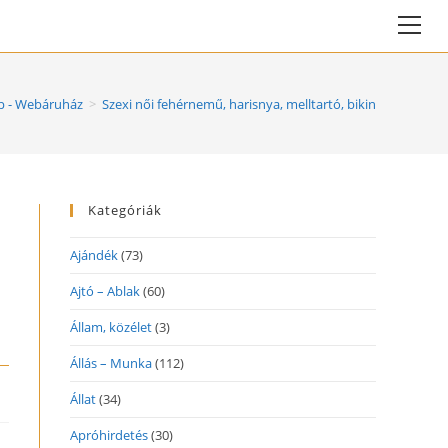
Vie
web
Me
 - Webáruház
>
Szexi női fehérnemű, harisnya, melltartó, bikini, hálóing,
Kategóriák
Ajándék
(73)
Ajtó – Ablak
(60)
Állam, közélet
(3)
Állás – Munka
(112)
Állat
(34)
Apróhirdetés
(30)