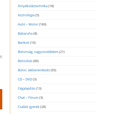
Árnyékolástechnika
(18)
Asztrológia
(5)
Autó – Motor
(160)
Babaruha
(8)
Bankok
(10)
Biztonság, vagyonvédelem
(21)
tt
Biztosítás
(80)
Bútor, lakberendezés
(65)
CD – DVD
(3)
Cégalapítás
(13)
Chat – Fórum
(3)
Család, gyerek
(28)