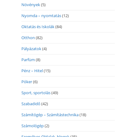
Növények
(5)
Nyomda – nyomtatás
(12)
Oktatás és Iskolák
(84)
Otthon
(82)
Pályázatok
(4)
Parfüm
(8)
Pénz – Hitel
(15)
Póker
(6)
Sport, sportolás
(49)
Szabadidő
(42)
Számítógép – Számítástechnika
(18)
Számológép
(2)
Személyes Oldalak, blogok
(35)