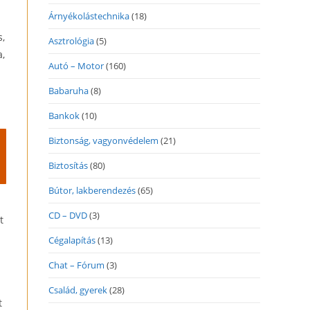
Árnyékolástechnika
(18)
s,
Asztrológia
(5)
a,
Autó – Motor
(160)
Babaruha
(8)
Bankok
(10)
Biztonság, vagyonvédelem
(21)
Biztosítás
(80)
Bútor, lakberendezés
(65)
CD – DVD
(3)
t
Cégalapítás
(13)
Chat – Fórum
(3)
Család, gyerek
(28)
t