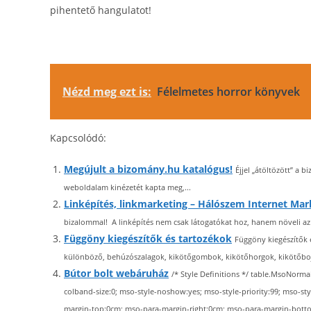
pihentető hangulatot!
Nézd meg ezt is:
Félelmetes horror könyvek
Kapcsolódó:
Megújult a bizomány.hu katalógus!
Éjjel „átöltözött” a 
weboldalam kinézetét kapta meg,...
Linképítés, linkmarketing – Hálószem Internet Mar
bizalommal! A linképítés nem csak látogatókat hoz, hanem növeli az 
Függöny kiegészítők és tartozékok
Függöny kiegészítők 
különböző, behúzószalagok, kikötőgombok, kikötőhorgok, kikötőbojt
Bútor bolt webáruház
/* Style Definitions */ table.MsoNorma
colband-size:0; mso-style-noshow:yes; mso-style-priority:99; mso-st
margin-top:0cm; mso-para-margin-right:0cm; mso-para-margin-bottom