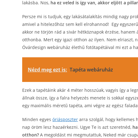
lakásba. Nos,
ha ez veled is így van, akkor eljött a pilla
Persze mi is tudjuk, egy lakásátalakítás mindig nagy pr
amivel a hitelezőhöz sem kell elrohannod! Egy egyszerű
akkor ne törjön rád a sivár hétköznapok érzése, hanem 
otthonba. Mert egy igazi otthon az ilyen. Nem elriaszt,
Óvárdesign webáruház élethű fotótapétáival mi ezt a ha
Nézd meg ezt is:
Tapéta webáruház
Ezek a tapétáink akár 4 méter hosszúak, vagyis így a leg
állnak össze, így a falra helyezés menete is sokkal egy
egy maximális méretű tapéta, ami végre az egész falada
Minden egyes
óriásposzter
arra szolgál, hogy kellemes 
nap öröm lesz hazaérkezni. Ugye Te is azt szeretnéd,
ha
otthon?
A megoldást mi megmutattuk, Neked már csupán 