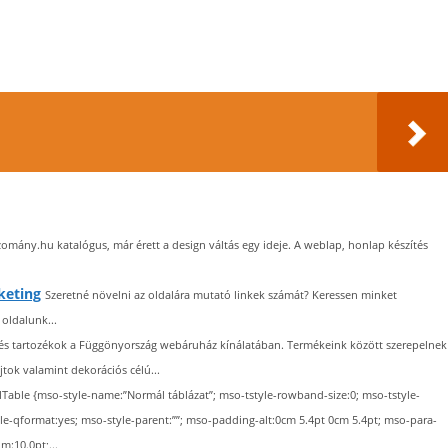
bizomány.hu katalógus, már érett a design váltás egy ideje. A weblap, honlap készítés
keting
Szeretné növelni az oldalára mutató linkek számát? Keressen minket
oldalunk...
és tartozékok a Függönyország webáruház kínálatában. Termékeink között szerepelnek
ok valamint dekorációs célú...
lTable {mso-style-name:”Normál táblázat”; mso-tstyle-rowband-size:0; mso-tstyle-
yle-qformat:yes; mso-style-parent:””; mso-padding-alt:0cm 5.4pt 0cm 5.4pt; mso-para-
:10.0pt;...