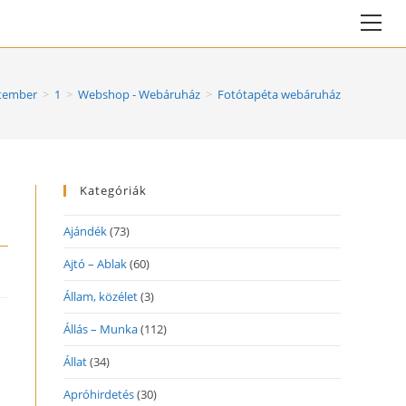
Vie
web
Me
tember
>
1
>
Webshop - Webáruház
>
Fotótapéta webáruház
Kategóriák
Ajándék
(73)
Ajtó – Ablak
(60)
Állam, közélet
(3)
Állás – Munka
(112)
Állat
(34)
Apróhirdetés
(30)