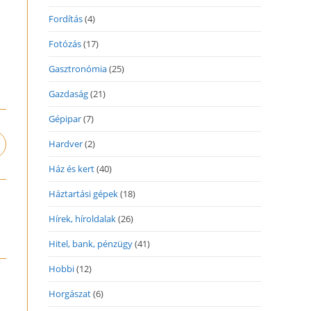
Fordítás
(4)
Fotózás
(17)
Gasztronómia
(25)
Gazdaság
(21)
Gépipar
(7)
Hardver
(2)
pens
n
Ház és kert
(40)
ew
indow
Háztartási gépek
(18)
Hírek, híroldalak
(26)
Hitel, bank, pénzügy
(41)
Hobbi
(12)
Horgászat
(6)