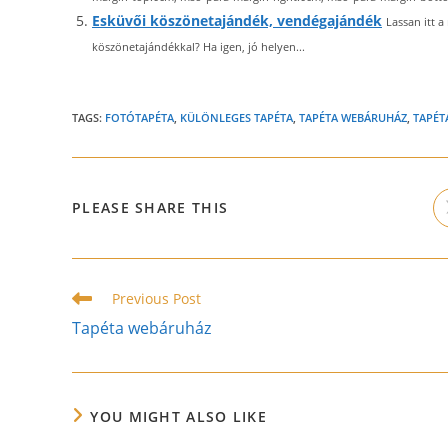
Esküvői köszönetajándék, vendégajándék
Lassan itt 
köszönetajándékkal? Ha igen, jó helyen...
TAGS:
FOTÓTAPÉTA
,
KÜLÖNLEGES TAPÉTA
,
TAPÉTA WEBÁRUHÁZ
,
TAPÉT
SHARE
PLEASE SHARE THIS
THIS
CONTENT
Read
Previous Post
more
Tapéta webáruház
articles
YOU MIGHT ALSO LIKE