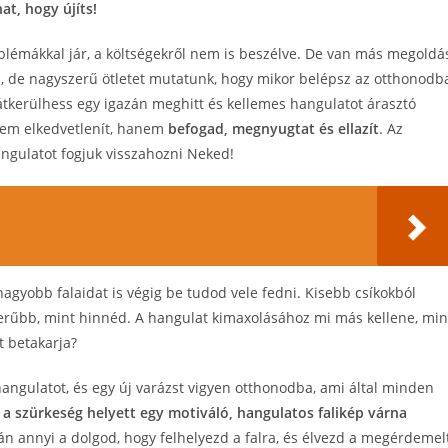
nat, hogy újíts!
oblémákkal jár, a költségekről nem is beszélve. De van más megoldá
, de nagyszerű ötletet mutatunk, hogy mikor belépsz az otthonodb
átkerülhess egy igazán meghitt és kellemes hangulatot árasztó
 nem elkedvetlenít, hanem
befogad, megnyugtat és ellazít
. Az
ngulatot fogjuk visszahozni Neked!
nagyobb falaidat is végig be tudod vele fedni. Kisebb csíkokból
szerűbb, mint hinnéd. A hangulat kimaxolásához mi más kellene, min
t betakarja?
hangulatot, és egy új varázst vigyen otthonodba, ami által minden
 a szürkeség helyett egy motiváló, hangulatos falikép várna
annyi a dolgod, hogy felhelyezd a falra, és élvezd a megérdemel