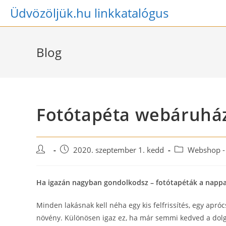
Skip
Üdvözöljük.hu linkkatalógus
to
content
Blog
Fotótapéta webáruhá
Post
Post
Post
2020. szeptember 1. kedd
Webshop -
author:
published:
category:
Ha igazán nagyban gondolkodsz – fotótapéták a nappali
Minden lakásnak kell néha egy kis felfrissítés, egy aprócs
növény. Különösen igaz ez, ha már semmi kedved a do