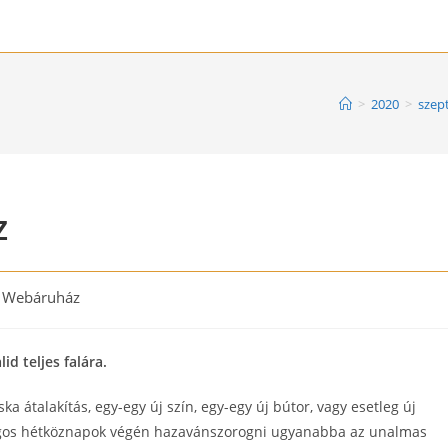
>
2020
>
szep
z
 Webáruház
d teljes falára.
ka átalakítás, egy-egy új szín, egy-egy új bútor, vagy esetleg új
lgos hétköznapok végén hazavánszorogni ugyanabba az unalmas