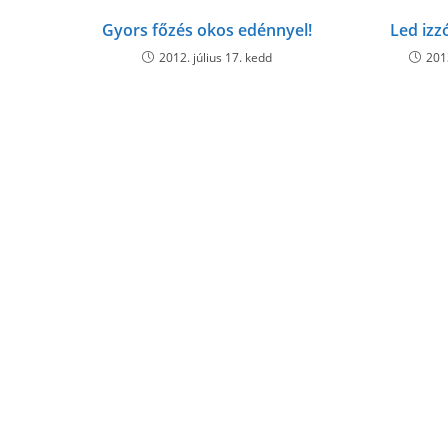
Gyors főzés okos edénnyel!
Led izz
2012. július 17. kedd
201