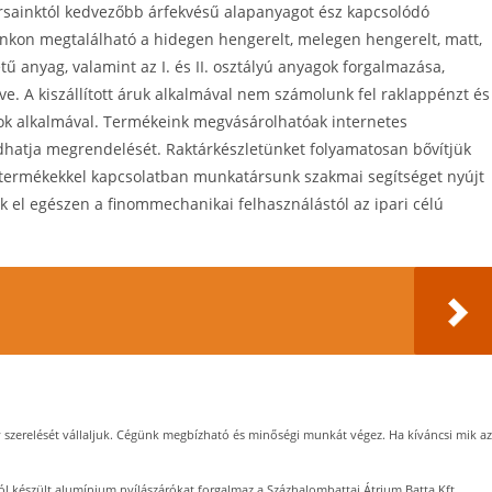
ársainktól kedvezőbb árfekvésű alapanyagot ész kapcsolódó
tánkon megtalálható a hidegen hengerelt, melegen hengerelt, matt,
tű anyag, valamint az I. és II. osztályú anyagok forgalmazása,
tve. A kiszállított áruk alkalmával nem számolunk fel raklappénzt és
ások alkalmával. Termékeink megvásárolhatóak internetes
adhatja megrendelését. Raktárkészletünket folyamatosan bővítjük
 termékekkel kapcsolatban munkatársunk szakmai segítséget nyújt
 el egészen a finommechanikai felhasználástól az ipari célú
szerelését vállaljuk. Cégünk megbízható és minőségi munkát végez. Ha kíváncsi mik az
l készült alumínium nyílászárókat forgalmaz a Százhalombattai Átrium Batta Kft.