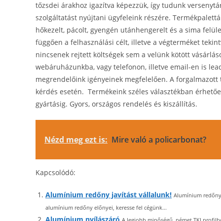
tőzsdei árakhoz igazítva képezzük, így tudunk versenyt
szolgáltatást nyújtani ügyfeleink részére. Termékpalet
hőkezelt, pácolt, gyengén utánhengerelt és a sima felüle
függően a felhasználási célt, illetve a végterméket tekin
nincsenek rejtett költségek sem a velünk kötött vásárl
webáruházunkba, vagy telefonon, illetve email-en is le
megrendelőink igényeinek megfelelően. A forgalmazott
kérdés esetén. Termékeink széles választékban érhetőek
gyártásig. Gyors, országos rendelés és kiszállítás.
Nézd meg ezt is:
Mire való a policarbonat?
Kapcsolódó:
Alumínium redőny javítást vállalunk!
Alumínium redőny 
alumínium redőny előnyei, keresse fel cégünk...
Alumínium nyílászáró
A legjobb minőségű, német TKI profilbó