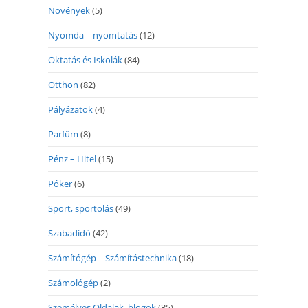
Növények
(5)
Nyomda – nyomtatás
(12)
Oktatás és Iskolák
(84)
Otthon
(82)
Pályázatok
(4)
Parfüm
(8)
Pénz – Hitel
(15)
Póker
(6)
Sport, sportolás
(49)
Szabadidő
(42)
Számítógép – Számítástechnika
(18)
Számológép
(2)
Személyes Oldalak, blogok
(35)