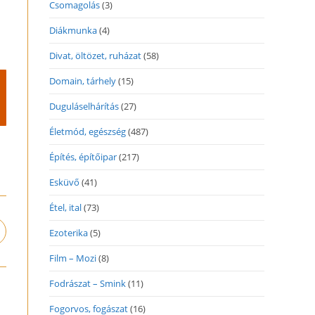
Csomagolás
(3)
Diákmunka
(4)
Divat, öltözet, ruházat
(58)
Domain, tárhely
(15)
Duguláselhárítás
(27)
Életmód, egészség
(487)
Építés, építőipar
(217)
Esküvő
(41)
Étel, ital
(73)
Ezoterika
(5)
pens
n
Film – Mozi
(8)
ew
indow
Fodrászat – Smink
(11)
Fogorvos, fogászat
(16)