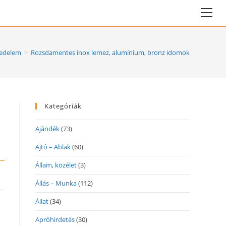
Vie
web
Me
edelem
>
Rozsdamentes inox lemez, alumínium, bronz idomok
Kategóriák
Ajándék
(73)
Ajtó – Ablak
(60)
Állam, közélet
(3)
Állás – Munka
(112)
Állat
(34)
Apróhirdetés
(30)