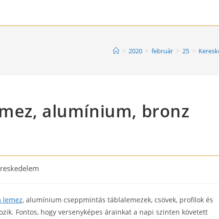
>
2020
>
február
>
25
>
Keresk
mez, alumínium, bronz
reskedelem
ry:
m lemez
, alumínium cseppmintás táblalemezek, csövek, profilok és
kozik. Fontos, hogy versenyképes árainkat a napi szinten követett