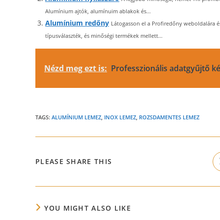
Alumínium ajtók, alumínuim ablakok és...
Alumínium redőny
Látogasson el a Profiredőny weboldalára é
típusválaszték, és minőségi termékek mellett...
Nézd meg ezt is:
Professzionális adatgyűjtő k
TAGS:
ALUMÍNIUM LEMEZ
,
INOX LEMEZ
,
ROZSDAMENTES LEMEZ
SHARE
PLEASE SHARE THIS
THIS
CONTENT
YOU MIGHT ALSO LIKE