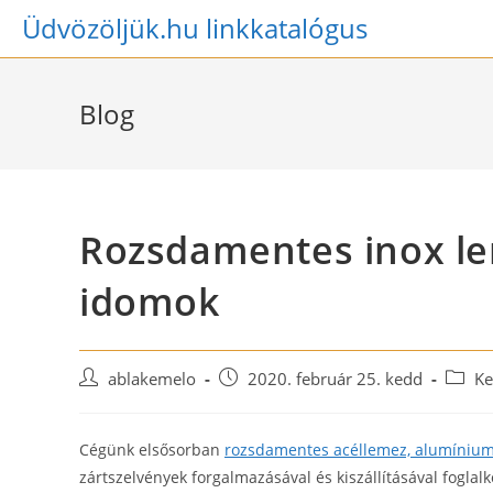
Skip
Üdvözöljük.hu linkkatalógus
to
content
Blog
Rozsdamentes inox le
idomok
Post
Post
Post
ablakemelo
2020. február 25. kedd
Ke
author:
published:
catego
Cégünk elsősorban
rozsdamentes acéllemez, alumíniu
zártszelvények forgalmazásával és kiszállításával foglal