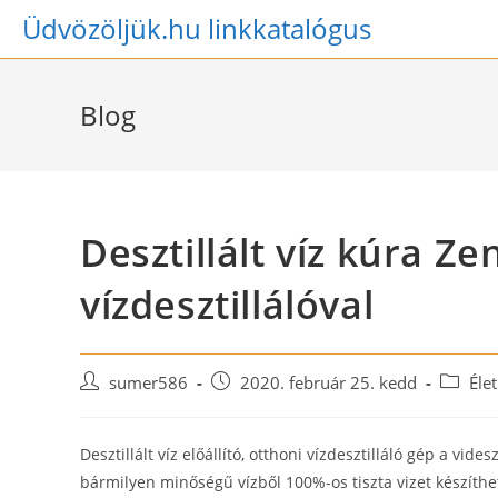
Skip
Üdvözöljük.hu linkkatalógus
to
content
Blog
Desztillált víz kúra Z
vízdesztillálóval
Post
Post
Post
sumer586
2020. február 25. kedd
Éle
author:
published:
categor
Desztillált víz előállító, otthoni vízdesztilláló gép a vi
bármilyen minőségű vízből 100%-os tiszta vizet készíthet