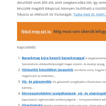
desztillált vizet állít elő, amit üvegkancsóba tölt, így 
készülék magától kikapcsol, könnyen tisztítható a tisztí
fokozza az elkészült víz tisztaságát.
Tudja meg itt, miért 
Nézd meg ezt is:
Még most sem sikerült lefogy
Kapcsolódó:
Barackmag kúra keserű barackmaggal
A sárgabarackmag
Szervezetünk védekezőképességét magas vitamin- és ásványi anyag, v
Víztisztító készüléket javasolok
Gondolta volna, hogyha tis
megkönnyíti az emésztést,...
Víz- és gázszerelés
Víz-gázszerelő szolgáltatás a fővárosban ne
bármely...
Környezetvédelmi szolgáltatások, víz- és olajvizsgá
kapcsolatos! Legfontosabb tevékenységeink: – környezetvédelmi admini
Vízautomata
Hogyha mindennap tiszta vizet inna, nézze meg a V