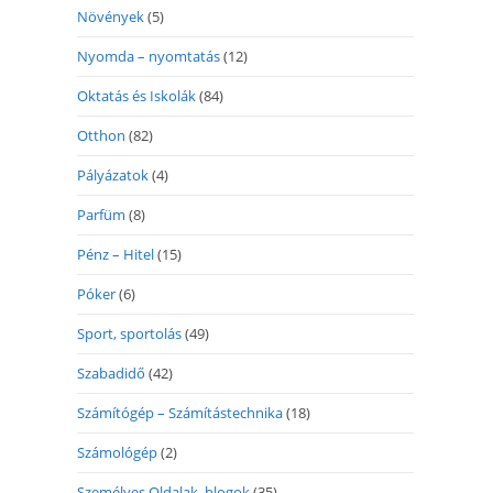
Növények
(5)
Nyomda – nyomtatás
(12)
Oktatás és Iskolák
(84)
Otthon
(82)
Pályázatok
(4)
Parfüm
(8)
Pénz – Hitel
(15)
Póker
(6)
Sport, sportolás
(49)
Szabadidő
(42)
Számítógép – Számítástechnika
(18)
Számológép
(2)
Személyes Oldalak, blogok
(35)