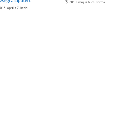
zségi állapotért
2010. május 6. csütörtök
015. április 7. kedd