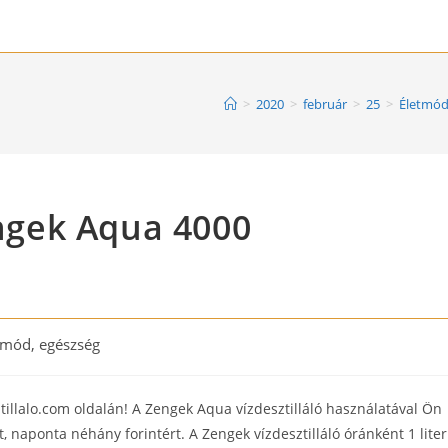
>
2020
>
február
>
25
>
Életmód
engek Aqua 4000
tmód, egészség
y:
desztillalo.com oldalán! A Zengek Aqua vízdesztilláló használatával Ön
, naponta néhány forintért. A Zengek vízdesztilláló óránként 1 liter