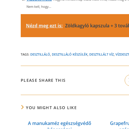
Nem kell, hogy...
Nézd meg ezt is:
Zöldkagyló kapszula + 3 továb
TAGS:
DESZTILLÁLÓ
,
DESZTILLÁLÓ KÉSZÜLÉK
,
DESZTILLÁLT VÍZ
,
VÍZDESZ
SHARE
PLEASE SHARE THIS
THIS
CONTENT
YOU MIGHT ALSO LIKE
A manukaméz egészségvédő
Grapefru