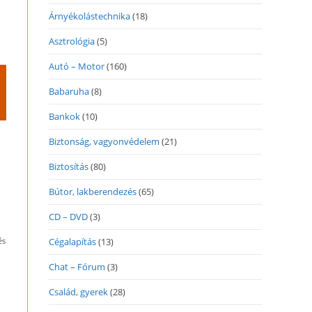
Árnyékolástechnika
(18)
Asztrológia
(5)
Autó – Motor
(160)
Babaruha
(8)
Bankok
(10)
Biztonság, vagyonvédelem
(21)
Biztosítás
(80)
Bútor, lakberendezés
(65)
CD – DVD
(3)
és
Cégalapítás
(13)
Chat – Fórum
(3)
Család, gyerek
(28)