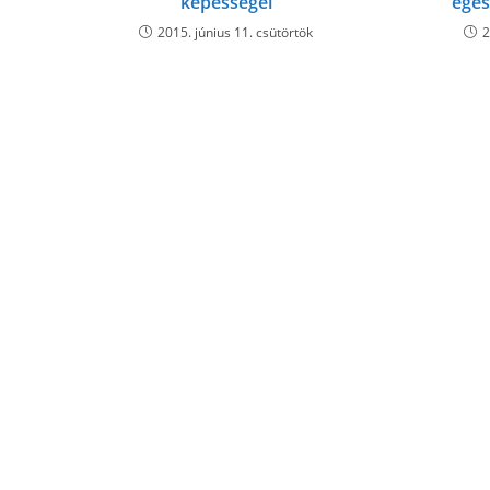
képességei
egés
2015. június 11. csütörtök
2