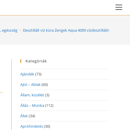
Vie
web
Me
, egészség
>
Desztillált víz kúra Zengek Aqua 4000 vízdesztillálóval
Kategóriák
Ajándék
(73)
Ajtó – Ablak
(60)
Állam, közélet
(3)
Állás – Munka
(112)
Állat
(34)
Apróhirdetés
(30)