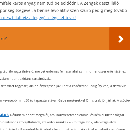
semmiféle káros anyag nem tud beleoldódni. A Zengek desztilláló
tópor segítségével, a benne lévő aktív szén szűrő pedig még tovább
a desztillált víz a legegészségesebb víz!
ni?
 tápláló rágcsálnivaló, melyet érdemes felhasználni az immunrendszer erősítéséhez.
alamint antioxidáns tartalmával...
zta vizet fogyaszt, akkor lényegesen javulhat a közérzete? Pedig így van, a tiszta víz
m kevesebb mint 30 év tapasztalatával! Gebe mesterékkel Ön is csak jól járhat. A csőtör
latok
Nálunk mindent megtalál, ami környezetvédelemmel és kémiai biztonsággal
sztrációs szolgáltatások, szakértői munkák – vízvizsgálatok, olajvizsgálatok...
izszűréstechnika weboldalát, ahol a legjobb vízautomata gépeket veheti szemügyre.