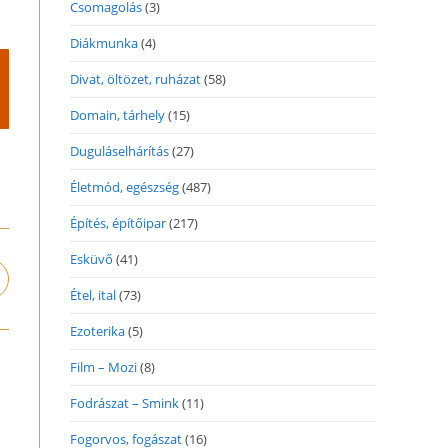
Csomagolás
(3)
Diákmunka
(4)
Divat, öltözet, ruházat
(58)
Domain, tárhely
(15)
Duguláselhárítás
(27)
Életmód, egészség
(487)
Építés, építőipar
(217)
Esküvő
(41)
pens
Étel, ital
(73)
n
ew
Ezoterika
(5)
indow
Film – Mozi
(8)
Fodrászat – Smink
(11)
Fogorvos, fogászat
(16)