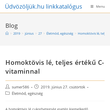
Skip
Üdvözöljük.hu linkkatalógus
Menu
to
content
Blog
>
2019
>
június
>
27
>
Életmód, egészség
>
Homoktövis lé, teljes
Homoktövis lé, teljes értékű C-
vitaminnal
Post
Post
sumer586
2019. június 27. csütörtök
author:
published:
Post
Életmód, egészség
category:
A homoktövis lé cukorbetegség esetén kiemelkedő