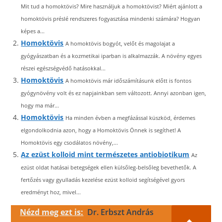
Mit tud a homoktövis? Mire használjuk a homoktövist? Miért ajánlott a
homoktövis préslé rendszeres fogyasztása mindenki számára? Hogyan
képes a...
Homoktövis
A homoktövis bogyót, velőt és magolajat a
gyógyászatban és a kozmetikai iparban is alkalmazzák. A növény egyes
részei egészségvédő hatásokkal...
Homoktövis
A homoktövis már időszámításunk előtt is fontos
gyógynövény volt és ez napjainkban sem változott. Annyi azonban igen,
hogy ma már...
Homoktövis
Ha minden évben a megfázással küszköd, érdemes
elgondolkodnia azon, hogy a Homoktövis Önnek is segíthet! A
Homoktövis egy csodálatos növény,...
Az ezüst kolloid mint természetes antiobiotikum
Az
ezüst oldat hatásai betegségek ellen külsőleg-belsőleg bevethetők. A
fertőzés vagy gyulladás kezelése ezüst kolloid segítségével gyors
eredményt hoz, mivel...
Nézd meg ezt is:
Dr. Erbszt András