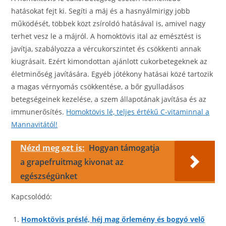
hatásokat fejt ki. Segíti a máj és a hasnyálmirigy jobb
működését, többek közt zsíroldó hatásával is, amivel nagy
terhet vesz le a májról. A homoktövis ital az emésztést is
javítja, szabályozza a vércukorszintet és csökkenti annak
kiugrásait. Ezért kimondottan ajánlott cukorbetegeknek az
életminőség javítására. Egyéb jótékony hatásai közé tartozik
a magas vérnyomás csökkentése, a bőr gyulladásos
betegségeinek kezelése, a szem állapotának javítása és az
immunerősítés.
Homoktövis lé, teljes értékű C-vitaminnal a
Mannavitától!
Nézd meg ezt is:
Hogyan támogatja
a grapefruitmag kivonat az
egészségünket
Kapcsolódó:
Homoktövis préslé, héj mag őrlemény és bogyó velő