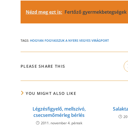
Nézd meg ezt is:
Fertőző gyermekbetegségek
TAGS:
HOGYAN FOGYASSZUK A NYERS VEGYES VIRÁGPORT
SHARE
PLEASE SHARE THIS
THIS
CONTENT
YOU MIGHT ALSO LIKE
Légzésfigyelő, mellszívó,
Salakta
csecsemőmérleg bérlés
20
2011. november 4. péntek