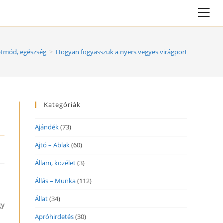
Vie
web
Me
etmód, egészség
>
Hogyan fogyasszuk a nyers vegyes virágport
Kategóriák
Ajándék
(73)
Ajtó – Ablak
(60)
Állam, közélet
(3)
Állás – Munka
(112)
Állat
(34)
gy
Apróhirdetés
(30)