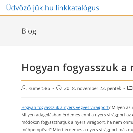
Skip
Üdvözöljük.hu linkkatalógus
to
content
Blog
Hogyan fogyasszuk a 
Post
Post
Po
sumer586
2018. november 23. péntek
author:
published:
ca
Hogyan fogyasszuk a nyers vegyes virágport
? Milyen az 
Milyen adagolásban érdemes enni a nyers virágport az
módokon fogyaszthatjuk a nyers virágport, ha nem önma
méhpempővel? Miért érdemes a nyers virágport más méh