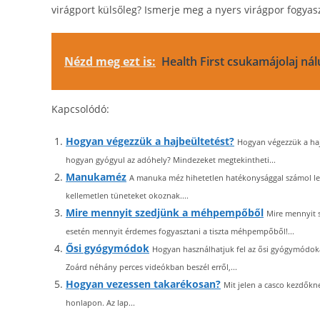
virágport külsőleg? Ismerje meg a nyers virágpor fogyasz
Nézd meg ezt is:
Health First csukamájolaj ná
Kapcsolódó:
Hogyan végezzük a hajbeültetést?
Hogyan végezzük a haj
hogyan gyógyul az adóhely? Mindezeket megtekintheti...
Manukaméz
A manuka méz hihetetlen hatékonysággal számol le 
kellemetlen tüneteket okoznak....
Mire mennyit szedjünk a méhpempőből
Mire mennyit 
esetén mennyit érdemes fogyasztani a tiszta méhpempőből!...
Ősi gyógymódok
Hogyan használhatjuk fel az ősi gyógymódok
Zoárd néhány perces videókban beszél erről,...
Hogyan vezessen takarékosan?
Mit jelen a casco kezdőkne
honlapon. Az lap...