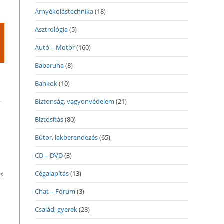
Árnyékolástechnika
(18)
Asztrológia
(5)
Autó – Motor
(160)
Babaruha
(8)
Bankok
(10)
,
Biztonság, vagyonvédelem
(21)
Biztosítás
(80)
Bútor, lakberendezés
(65)
CD – DVD
(3)
Cégalapítás
(13)
cs
Chat – Fórum
(3)
Család, gyerek
(28)