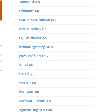
Csomagolás
(3)
Diákmunka
(4)
Divat, öltözet, ruházat
(58)
Domain, tárhely
(15)
Duguláselhárítás
(27)
Életmód, egészség
(487)
Építés, építőipar
(217)
pens
n
Esküvő
(41)
ew
indow
Étel, ital
(73)
Ezoterika
(5)
Film – Mozi
(8)
Fodrászat – Smink
(11)
Fogorvos, fogászat
(16)