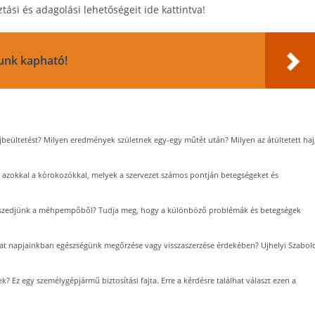
tási és adagolási lehetőségeit ide kattintva!
lunk kapható!
beültetést? Milyen eredmények születnek egy-egy műtét után? Milyen az átültetett haj
azokkal a kórokozókkal, melyek a szervezet számos pontján betegségeket és
szedjünk a méhpempőből? Tudja meg, hogy a különböző problémák és betegségek
at napjainkban egészségünk megőrzése vagy visszaszerzése érdekében? Ujhelyi Szabol
k? Ez egy személygépjármű biztosítási fajta. Erre a kérdésre találhat választ ezen a