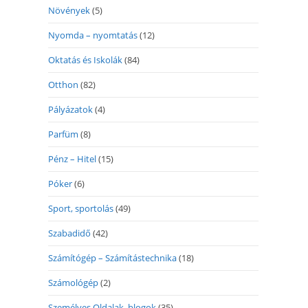
Növények
(5)
Nyomda – nyomtatás
(12)
Oktatás és Iskolák
(84)
Otthon
(82)
Pályázatok
(4)
Parfüm
(8)
Pénz – Hitel
(15)
Póker
(6)
Sport, sportolás
(49)
Szabadidő
(42)
Számítógép – Számítástechnika
(18)
Számológép
(2)
Személyes Oldalak, blogok
(35)