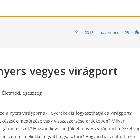
>
2018
>
november
>
23
>
Él
nyers vegyes virágport
st
Életmód, egészség
tegory:
íze a nyers virágpornak? Gyerekek is fogyaszthatják a virágport?
 egészség megőrzése vagy visszaszerzése érdekében? Milyen
gában esszük? Hogyan keverhetjük el a nyers virágport mézzel va
észeti termékekkel együtt fogyasztani? Hogyan használhatjuk a