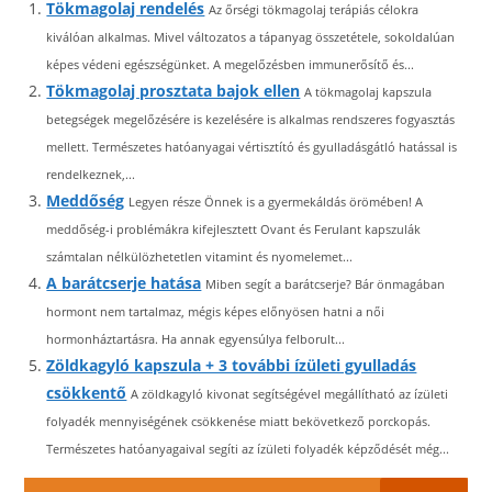
Tökmagolaj rendelés
Az őrségi tökmagolaj terápiás célokra
kiválóan alkalmas. Mivel változatos a tápanyag összetétele, sokoldalúan
képes védeni egészségünket. A megelőzésben immunerősítő és...
Tökmagolaj prosztata bajok ellen
A tökmagolaj kapszula
betegségek megelőzésére is kezelésére is alkalmas rendszeres fogyasztás
mellett. Természetes hatóanyagai vértisztító és gyulladásgátló hatással is
rendelkeznek,...
Meddőség
Legyen része Önnek is a gyermekáldás örömében! A
meddőség-i problémákra kifejlesztett Ovant és Ferulant kapszulák
számtalan nélkülözhetetlen vitamint és nyomelemet...
A barátcserje hatása
Miben segít a barátcserje? Bár önmagában
hormont nem tartalmaz, mégis képes előnyösen hatni a női
hormonháztartásra. Ha annak egyensúlya felborult...
Zöldkagyló kapszula + 3 további ízületi gyulladás
csökkentő
A zöldkagyló kivonat segítségével megállítható az ízületi
folyadék mennyiségének csökkenése miatt bekövetkező porckopás.
Természetes hatóanyagaival segíti az ízületi folyadék képződését még...