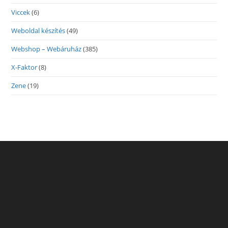
Viccek
(6)
Weboldal készítés
(49)
Webshop – Webáruház
(385)
X-Faktor
(8)
Zene
(19)