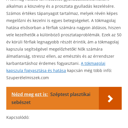
alkalmas a köszvény és a prosztata gyulladás kezelésére.
Számos értékes tápanyagot tartalmaz, melyek révén képes
megelőzni és kezelni is egyes betegségeket. A tökmagolaj
hatása elsősorban a férfiak számára nagyon áldásos, hiszen
vele kezelhetők a különböző prosztataproblémák. Ezek az 50
év körüli férfiak legnagyobb részét érintik, ám a tökmagolaj
kapszula segítségével megelőzhetők! Nők számára
álmatlanság, stressz ellen, az emésztés és az érrendszer
karbantartáshoz érdemes fogyasztani.
A tökmagolaj
kapszula fogyasztása és hatása
kapcsán még több infó:
Szuperélelmiszek.com
Nézd meg ezt is:
Széptest plasztikai
sebészet
Kapcsolódó: