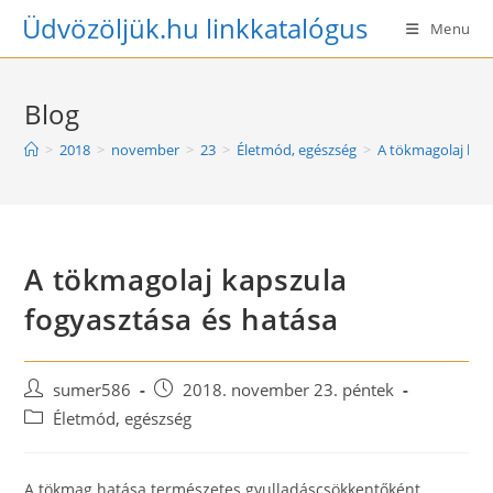
Skip
Üdvözöljük.hu linkkatalógus
Menu
to
content
Blog
>
2018
>
november
>
23
>
Életmód, egészség
>
A tökmagolaj kap
A tökmagolaj kapszula
fogyasztása és hatása
Post
Post
sumer586
2018. november 23. péntek
author:
published:
Post
Életmód, egészség
category:
A tökmag hatása természetes gyulladáscsökkentőként