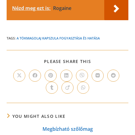
Nézd meg ezt is:
Rogaine
TAGS:
A TÖKMAGOLAJ KAPSZULA FOGYASZTÁSA ÉS HATÁSA
SHARE
PLEASE SHARE THIS
THIS
CONTENT
Opens
Opens
Opens
Opens
Opens
Opens
Opens
in
in
in
in
in
in
in
a
a
a
a
a
a
a
Opens
Opens
Opens
new
new
new
new
new
new
new
in
in
in
window
window
window
window
window
window
window
a
a
a
new
new
new
window
window
window
YOU MIGHT ALSO LIKE
Megbízható szőlőmag