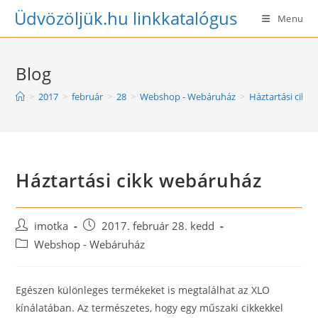
Skip
Üdvözöljük.hu linkkatalógus
Menu
to
content
Blog
>
2017
>
február
>
28
>
Webshop - Webáruház
>
Háztartási cikk
Háztartási cikk webáruház
Post
Post
imotka
2017. február 28. kedd
author:
published:
Post
Webshop - Webáruház
category:
Egészen különleges termékeket is megtalálhat az XLO
kínálatában. Az természetes, hogy egy műszaki cikkekkel