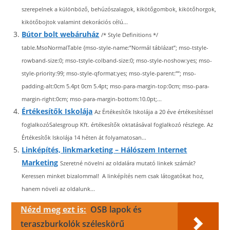
szerepelnek a különböző, behúzószalagok, kikötőgombok, kikötőhorgok,
kikötőbojtok valamint dekorációs célú...
Bútor bolt webáruház
/* Style Definitions */
table.MsoNormalTable {mso-style-name:”Normál táblázat”; mso-tstyle-
rowband-size:0; mso-tstyle-colband-size:0; mso-style-noshow:yes; mso-
style-priority:99; mso-style-qformat:yes; mso-style-parent:””; mso-
padding-alt:0cm 5.4pt 0cm 5.4pt; mso-para-margin-top:0cm; mso-para-
margin-right:0cm; mso-para-margin-bottom:10.0pt;...
Értékesítők Iskolája
Az Értékesítők Iskolája a 20 éve értékesítéssel
foglalkozóSalesgroup Kft. értékesítők oktatásával foglalkozó részlege. Az
Értékesítők Iskolája 14 héten át folyamatosan...
Linképítés, linkmarketing – Hálószem Internet
Marketing
Szeretné növelni az oldalára mutató linkek számát?
Keressen minket bizalommal! A linképítés nem csak látogatókat hoz,
hanem növeli az oldalunk...
Nézd meg ezt is:
OSB lapok és
teraszburkolók széleskörű