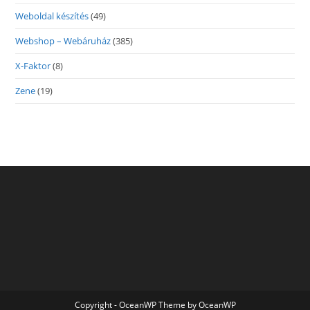
Weboldal készítés
(49)
Webshop – Webáruház
(385)
X-Faktor
(8)
Zene
(19)
Copyright - OceanWP Theme by OceanWP