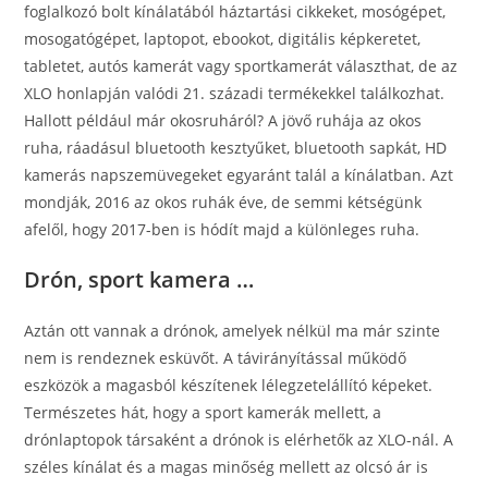
foglalkozó bolt kínálatából háztartási cikkeket, mosógépet,
mosogatógépet, laptopot, ebookot, digitális képkeretet,
tabletet, autós kamerát vagy sportkamerát választhat, de az
XLO honlapján valódi 21. századi termékekkel találkozhat.
Hallott például már okosruháról? A jövő ruhája az okos
ruha, ráadásul bluetooth kesztyűket, bluetooth sapkát, HD
kamerás napszemüvegeket egyaránt talál a kínálatban. Azt
mondják, 2016 az okos ruhák éve, de semmi kétségünk
afelől, hogy 2017-ben is hódít majd a különleges ruha.
Drón, sport kamera …
Aztán ott vannak a drónok, amelyek nélkül ma már szinte
nem is rendeznek esküvőt. A távirányítással működő
eszközök a magasból készítenek lélegzetelállító képeket.
Természetes hát, hogy a sport kamerák mellett, a
drónlaptopok társaként a drónok is elérhetők az XLO-nál. A
széles kínálat és a magas minőség mellett az olcsó ár is