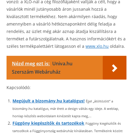
vonzó: a XLO-nál a cég filozófiájaként vallják a célt, hogy a
vásárlók minél jutányosabb áron jussanak hozzá a
kiválasztott termékekhez. Nem akármilyen ráadás, hogy
amennyiben a vásárló hétköznaponként délig feladja a
rendelés, az üzlet még akár aznap átadja kiszállításra a
terméket a futárszolgálatnak. A hasznos információkért és a
széles termékpalettáért látogasson el a
www.xlo.hu
oldalra.
Nézd meg ezt is:
Univa.hu
Szerszám Webáruház
Kapcsolódó:
Megújult a bizomány.hu katalógus!
Éjjel „átöltözött” a
bizomány.hu katalógus, már érett a design váltás egy ideje. A weblap,
honlap készítés weboldalam kinézetét kapta meg,...
Függöny kiegészítők és tartozékok
Függöny kiegészítők és
tartozékok a Függönyország webáruház kínálatában. Termékeink között