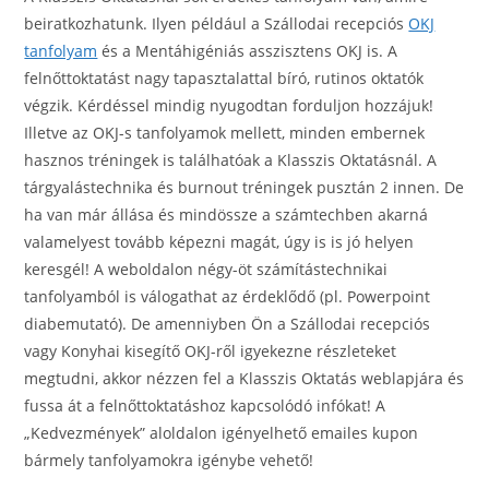
beiratkozhatunk. Ilyen például a Szállodai recepciós
OKJ
tanfolyam
és a Mentáhigéniás asszisztens OKJ is. A
felnőttoktatást nagy tapasztalattal bíró, rutinos oktatók
végzik. Kérdéssel mindig nyugodtan forduljon hozzájuk!
Illetve az OKJ-s tanfolyamok mellett, minden embernek
hasznos tréningek is találhatóak a Klasszis Oktatásnál. A
tárgyalástechnika és burnout tréningek pusztán 2 innen. De
ha van már állása és mindössze a számtechben akarná
valamelyest tovább képezni magát, úgy is is jó helyen
keresgél! A weboldalon négy-öt számítástechnikai
tanfolyamból is válogathat az érdeklődő (pl. Powerpoint
diabemutató). De amenniyben Ön a Szállodai recepciós
vagy Konyhai kisegítő OKJ-ről igyekezne részleteket
megtudni, akkor nézzen fel a Klasszis Oktatás weblapjára és
fussa át a felnőttoktatáshoz kapcsolódó infókat! A
„Kedvezmények” aloldalon igényelhető emailes kupon
bármely tanfolyamokra igénybe vehető!