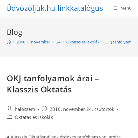
Skip
Üdvözöljük.hu linkkatalógus
Menu
to
content
Blog
>
2016
>
november
>
24
>
Oktatás és Iskolák
>
OKJ tanfolyamok á
OKJ tanfolyamok árai –
Klasszis Oktatás
Post
Post
haloszem
2016. november 24. csütörtök
author:
published:
Post
Oktatás és Iskolák
category:
A Klasszis Oktatásnál sok érdekes tanfolyam van, amire