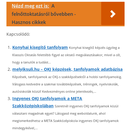
Nézd meg ezt is:
A
felnőttoktatásról bővebben -
Hasznos cikkek
Kapcsolódó:
Konyhai kisegítő tanfolyam
Konyhai kisegítő képzés ügyileg a
Klasszis Oktatás felettébb figyel az oktató megválasztásakor, mivel a cél,
hogy a tanulók a tudást...
melyiksuli.hu – OKJ képzések, tanfolyamok adatbázisa
Képzések, tanfolyamok az OKJ-s szakképzésektől a hobbi tanfolyamokig.
Válogass kedvedre a szakmai továbbképzések, tréningek, nyelviskolák,
autósiskolák közül! Kedvezményes online jelentkezés,...
Ingyenes OKJ tanfolyamok a META
Szakközépiskolában
Szeretnél ingyenes OKJ tanfolyamok közül
választani magadnak egyet? Látogasd meg weboldalunk, ahol
megismerkedhetsz a META Szakközépiskola ingyenes OKJ tanfolyamok
mindegyikével,...