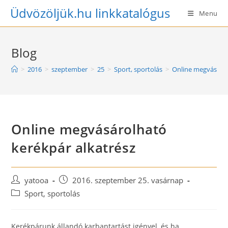
Skip
Üdvözöljük.hu linkkatalógus
Menu
to
content
Blog
>
2016
>
szeptember
>
25
>
Sport, sportolás
>
Online megvásárol
Online megvásárolható
kerékpár alkatrész
Post
Post
yatooa
2016. szeptember 25. vasárnap
author:
published:
Post
Sport, sportolás
category:
Kerékpárunk állandó karbantartást igényel, és ha