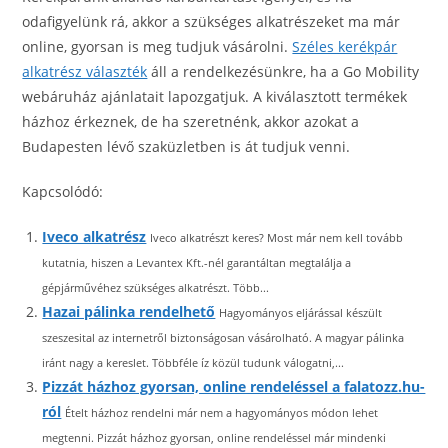
odafigyelünk rá, akkor a szükséges alkatrészeket ma már
online, gyorsan is meg tudjuk vásárolni.
Széles kerékpár
alkatrész választék
áll a rendelkezésünkre, ha a Go Mobility
webáruház ajánlatait lapozgatjuk. A kiválasztott termékek
házhoz érkeznek, de ha szeretnénk, akkor azokat a
Budapesten lévő szaküzletben is át tudjuk venni.
Kapcsolódó:
Iveco alkatrész
Iveco alkatrészt keres? Most már nem kell tovább
kutatnia, hiszen a Levantex Kft.-nél garantáltan megtalálja a
gépjárművéhez szükséges alkatrészt. Több...
Hazai pálinka rendelhető
Hagyományos eljárással készült
szeszesital az internetről biztonságosan vásárolható. A magyar pálinka
iránt nagy a kereslet. Többféle íz közül tudunk válogatni,...
Pizzát házhoz gyorsan, online rendeléssel a falatozz.hu-
ról
Ételt házhoz rendelni már nem a hagyományos módon lehet
megtenni. Pizzát házhoz gyorsan, online rendeléssel már mindenki