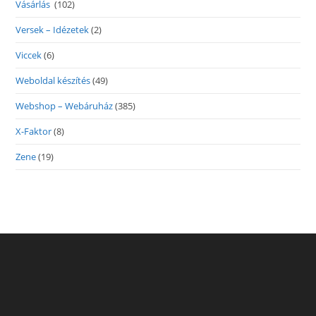
Vásárlás
(102)
Versek – Idézetek
(2)
Viccek
(6)
Weboldal készítés
(49)
Webshop – Webáruház
(385)
X-Faktor
(8)
Zene
(19)