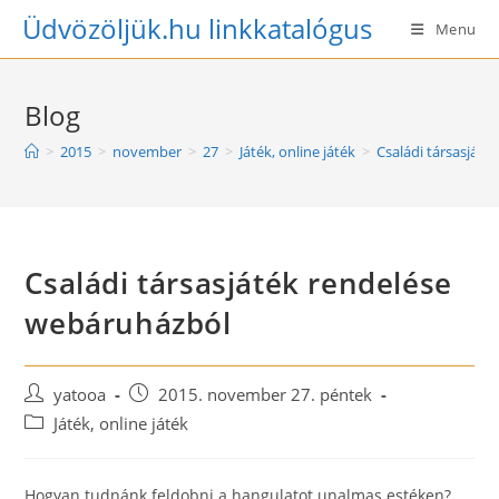
Skip
Üdvözöljük.hu linkkatalógus
Menu
to
content
Blog
>
2015
>
november
>
27
>
Játék, online játék
>
Családi társasját
Családi társasjáték rendelése
webáruházból
Post
Post
yatooa
2015. november 27. péntek
author:
published:
Post
Játék, online játék
category:
Hogyan tudnánk feldobni a hangulatot unalmas estéken?