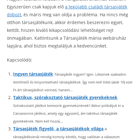
Egyszerűen csak kapjuk elő
a legújabb családi társasjáték
dobozt
, és máris meg van oldja a probléma. Ha nincs még
otthon társasjátékunk, akkor érdemes beszerezni egyet,
kettőt, hiszen kiváló kikapcsolódási lehetőséget rejt
önmagában. Kattintsunk a Társasjáték mánia webáruház
lapjára, ahol biztos megtaláljuk a kedvencünket.
Kapcsolódó:
Ingyen társasjáték
Társasjáték ingyen? Igen. Léteznek szabadon
letölthető és kinyomtatható társasjátékok. Így nem kell több (akár 10) ezer
Ft-ért társasjátékot venned, hanem...
Taktikus, szórakoztató társasjáték gyerekeknek
Szórakoztató játékot keresünk gyermekünknek? Akkor próbáljuk ki a
Carcassonne játékot, amely egy egyszerű, ám taktikus társasjáték
gyerekeknek. Nem kell hozzá,...
Társasjáték figyelő, a társasjátékok világa
A
társasjátékoknál mindig komoly kérdés, hogy valóban a választott