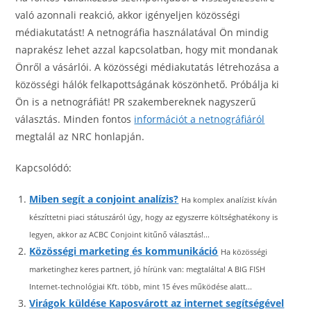
való azonnali reakció, akkor igényeljen közösségi
médiakutatást! A netnográfia használatával Ön mindig
naprakész lehet azzal kapcsolatban, hogy mit mondanak
Önről a vásárlói. A közösségi médiakutatás létrehozása a
közösségi hálók felkapottságának köszönhető. Próbálja ki
Ön is a netnográfiát! PR szakembereknek nagyszerű
választás. Minden fontos
információt a netnográfiáról
megtalál az NRC honlapján.
Kapcsolódó:
Miben segít a conjoint analízis?
Ha komplex analízist kíván
készíttetni piaci státuszáról úgy, hogy az egyszerre költséghatékony is
legyen, akkor az ACBC Conjoint kitűnő választás!...
Közösségi marketing és kommunikáció
Ha közösségi
marketinghez keres partnert, jó hírünk van: megtalálta! A BIG FISH
Internet-technológiai Kft. több, mint 15 éves működése alatt...
Virágok küldése Kaposvárott az internet segítségével