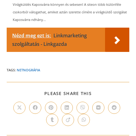
Virágküldés Kaposvárra könnyen és sebesen! A siteon több különféle
csokorból válogathat, amiket aztán szerette címére a virágküldő szolgálat
Kaposvárra néhány...
Nézd meg ezt is:
Linkmarketing
szolgáltatás - Linkgazda
TAGS:
NETNOGRÁFIA
SHARE
PLEASE SHARE THIS
THIS
CONTENT
Opens
Opens
Opens
Opens
Opens
Opens
Opens
in
in
in
in
in
in
in
a
a
a
a
a
a
a
Opens
Opens
Opens
new
new
new
new
new
new
new
in
in
in
window
window
window
window
window
window
window
a
a
a
new
new
new