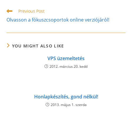
window
window
window
Read
Previous Post
more
Olvasson a fókuszcsoportok online verziójáról!
articles
YOU MIGHT ALSO LIKE
VPS üzemeltetés
2012. március 20. kedd
Honlapkészítés, gond nélkül!
2013. május 1. szerda