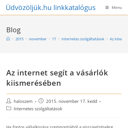
Skip
Üdvözöljük.hu linkkatalógus
Menu
to
content
Blog
>
2015
>
november
>
17
>
Internetes szolgáltatások
>
Az interne
Az internet segít a vásárlók
kiismerésében
Post
Post
haloszem
2015. november 17. kedd
author:
published:
Post
Internetes szolgáltatások
category:
Ha fontos vállalkozása szempontjából a visszajelzésekre