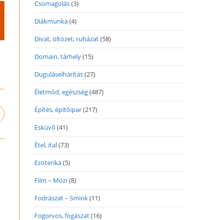
Csomagolás
(3)
Diákmunka
(4)
Divat, öltözet, ruházat
(58)
Domain, tárhely
(15)
Duguláselhárítás
(27)
Életmód, egészség
(487)
Építés, építőipar
(217)
pens
n
Esküvő
(41)
ew
indow
Étel, ital
(73)
Ezoterika
(5)
Film – Mozi
(8)
Fodrászat – Smink
(11)
Fogorvos, fogászat
(16)