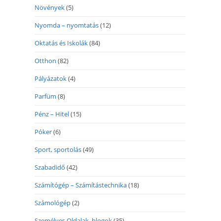
Növények
(5)
Nyomda – nyomtatás
(12)
Oktatás és Iskolák
(84)
Otthon
(82)
Pályázatok
(4)
Parfüm
(8)
Pénz – Hitel
(15)
Póker
(6)
Sport, sportolás
(49)
Szabadidő
(42)
Számítógép – Számítástechnika
(18)
Számológép
(2)
Személyes Oldalak, blogok
(35)