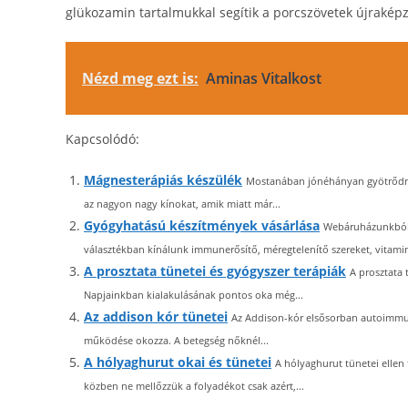
glükozamin tartalmukkal segítik a porcszövetek újrakép
Nézd meg ezt is:
Aminas Vitalkost
Kapcsolódó:
Mágnesterápiás készülék
Mostanában jónéhányan gyötrődnek
az nagyon nagy kínokat, amik miatt már...
Gyógyhatású készítmények vásárlása
Webáruházunkból k
választékban kínálunk immunerősítő, méregtelenítő szereket, vitamin
A prosztata tünetei és gyógyszer terápiák
A prosztata 
Napjainkban kialakulásának pontos oka még...
Az addison kór tünetei
Az Addison-kór elsősorban autoimmun 
működése okozza. A betegség nőknél...
A hólyaghurut okai és tünetei
A hólyaghurut tünetei ellen
közben ne mellőzzük a folyadékot csak azért,...