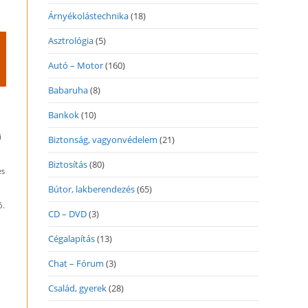
Árnyékolástechnika
(18)
Asztrológia
(5)
Autó – Motor
(160)
Babaruha
(8)
Bankok
(10)
i
Biztonság, vagyonvédelem
(21)
Biztosítás
(80)
es
Bútor, lakberendezés
(65)
ó.
CD – DVD
(3)
Cégalapítás
(13)
Chat – Fórum
(3)
Család, gyerek
(28)