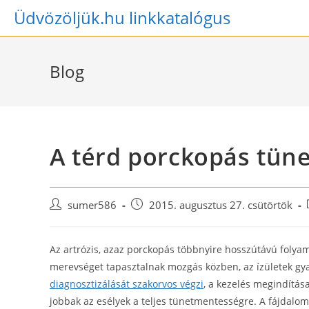
Skip
Üdvözöljük.hu linkkatalógus
to
content
Blog
A térd porckopás tüne
Post
Post
sumer586
2015. augusztus 27. csütörtök
author:
published:
Az artrózis, azaz porckopás többnyire hosszútávú folya
merevséget tapasztalnak mozgás közben, az ízületek g
diagnosztizálását szakorvos végzi
, a kezelés megindítás
jobbak az esélyek a teljes tünetmentességre. A fájdalom