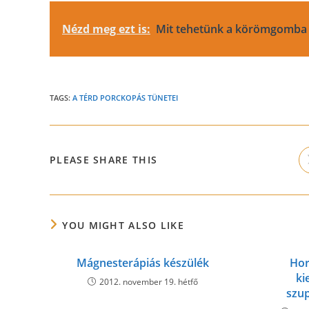
Nézd meg ezt is:
Mit tehetünk a körömgomba
TAGS:
A TÉRD PORCKOPÁS TÜNETEI
SHARE
PLEASE SHARE THIS
THIS
CONTENT
YOU MIGHT ALSO LIKE
Mágnesterápiás készülék
Hor
ki
2012. november 19. hétfő
szup