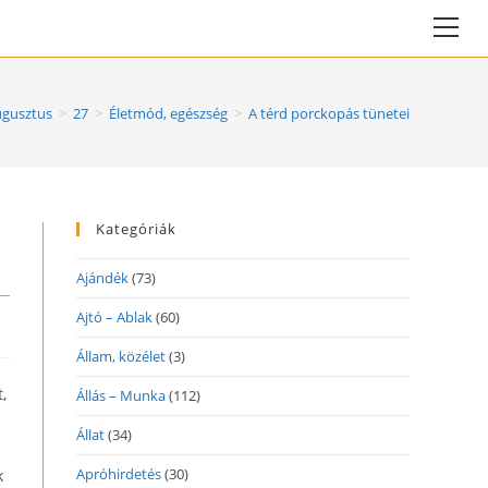
Vie
web
Me
ugusztus
>
27
>
Életmód, egészség
>
A térd porckopás tünetei
Kategóriák
Ajándék
(73)
Ajtó – Ablak
(60)
Állam, közélet
(3)
,
Állás – Munka
(112)
Állat
(34)
Apróhirdetés
(30)
k