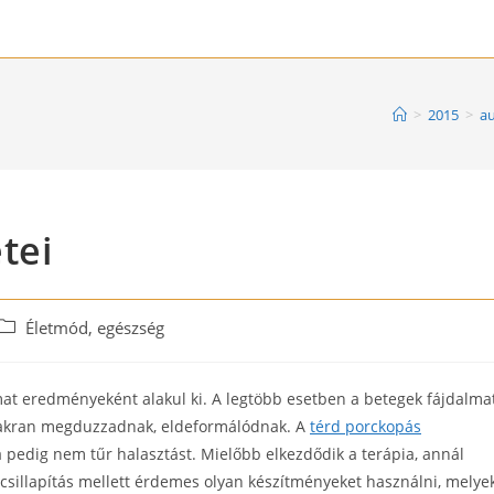
>
2015
>
a
tei
Post
Életmód, egészség
category:
mat eredményeként alakul ki. A legtöbb esetben a betegek fájdalmat
yakran megduzzadnak, eldeformálódnak. A
térd porckopás
a pedig nem tűr halasztást. Mielőbb elkezdődik a terápia, annál
csillapítás mellett érdemes olyan készítményeket használni, melye