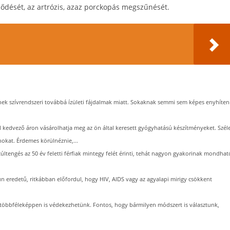
ződését, az artrózis, azaz porckopás megszűnését.
 szívrendszeri továbbá ízületi fájdalmak miatt. Sokaknak semmi sem képes enyhíten
edvező áron vásárolhatja meg az ön által keresett gyógyhatású készítményeket. Szél
okat. Érdemes körülnéznie,...
túltengés az 50 év feletti férfiak mintegy felét érinti, tehát nagyon gyakorinak mondhat
eredetű, ritkábban előfordul, hogy HIV, AIDS vagy az agyalapi mirigy csökkent
 többféleképpen is védekezhetünk. Fontos, hogy bármilyen módszert is választunk,