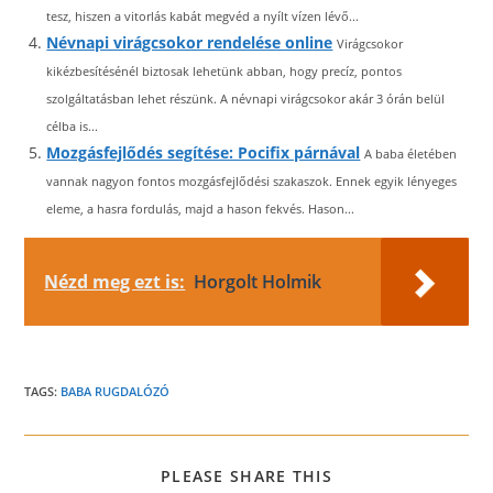
tesz, hiszen a vitorlás kabát megvéd a nyílt vízen lévő...
Névnapi virágcsokor rendelése online
Virágcsokor
kikézbesítésénél biztosak lehetünk abban, hogy precíz, pontos
szolgáltatásban lehet részünk. A névnapi virágcsokor akár 3 órán belül
célba is...
Mozgásfejlődés segítése: Pocifix párnával
A baba életében
vannak nagyon fontos mozgásfejlődési szakaszok. Ennek egyik lényeges
eleme, a hasra fordulás, majd a hason fekvés. Hason...
Nézd meg ezt is:
Horgolt Holmik
TAGS:
BABA RUGDALÓZÓ
SHARE
PLEASE SHARE THIS
THIS