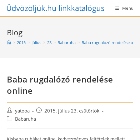
Skip
Üdvözöljük.hu linkkatalógus
Menu
to
content
Blog
>
2015
>
július
>
23
>
Babaruha
>
Baba rugdalózó rendelése onli
Baba rugdalózó rendelése
online
Post
Post
yatooa
2015. július 23. csütörtök
author:
published:
Post
Babaruha
category:
Kisbaba ruhákat online, kedvezményes feltételek mellett