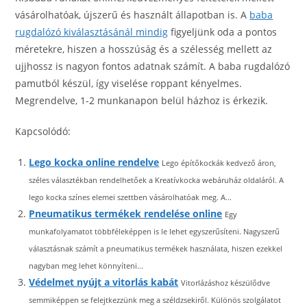
vásárolhatóak, újszerű és használt állapotban is. A
baba
rugdalózó kiválasztásánál mindig
figyeljünk oda a pontos
méretekre, hiszen a hosszúság és a szélesség mellett az
ujjhossz is nagyon fontos adatnak számít. A baba rugdalózó
pamutból készül, így viselése roppant kényelmes.
Megrendelve, 1-2 munkanapon belül házhoz is érkezik.
Kapcsolódó:
Lego kocka online rendelve
Lego építőkockák kedvező áron,
széles választékban rendelhetőek a Kreatívkocka webáruház oldaláról. A
lego kocka színes elemei szettben vásárolhatóak meg. A...
Pneumatikus termékek rendelése online
Egy
munkafolyamatot többféleképpen is le lehet egyszerűsíteni. Nagyszerű
választásnak számít a pneumatikus termékek használata, hiszen ezekkel
nagyban meg lehet könnyíteni...
Védelmet nyújt a vitorlás kabát
Vitorlázáshoz készülődve
semmiképpen se felejtkezzünk meg a széldzsekiről. Különös szolgálatot