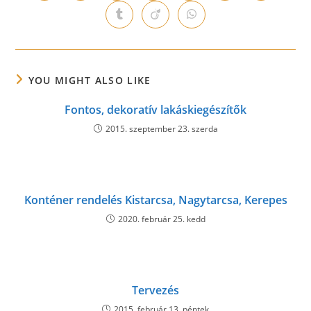
in
in
in
in
in
in
in
a
a
a
a
a
a
a
Opens
Opens
Opens
new
new
new
new
new
new
new
in
in
in
window
window
window
window
window
window
window
a
a
a
new
new
new
window
window
window
YOU MIGHT ALSO LIKE
Fontos, dekoratív lakáskiegészítők
2015. szeptember 23. szerda
Konténer rendelés Kistarcsa, Nagytarcsa, Kerepes
2020. február 25. kedd
Tervezés
2015. február 13. péntek