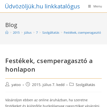
Skip
Üdvözöljük.hu linkkatalógus
Menu
to
content
Blog
>
2015
>
július
>
7
>
Szolgáltatás
>
Festékek, csemperagasztó a 
Festékek, csemperagasztó a
honlapon
Post
Post
Post
yatoo
2015. július 7. kedd
Szolgáltatás
author:
published:
category:
Vásároljon ebben az online áruházban, ha szeretne
festékeket és különféle burkolóanyag ragasztókat vásárolni.