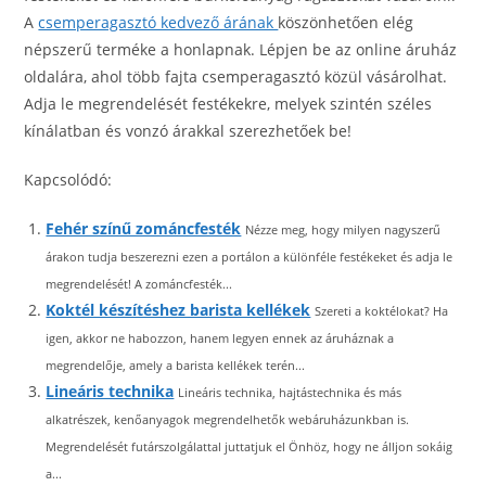
A
csemperagasztó kedvező árának
köszönhetően elég
népszerű terméke a honlapnak. Lépjen be az online áruház
oldalára, ahol több fajta csemperagasztó közül vásárolhat.
Adja le megrendelését festékekre, melyek szintén széles
kínálatban és vonzó árakkal szerezhetőek be!
Kapcsolódó:
Fehér színű zománcfesték
Nézze meg, hogy milyen nagyszerű
árakon tudja beszerezni ezen a portálon a különféle festékeket és adja le
megrendelését! A zománcfesték...
Koktél készítéshez barista kellékek
Szereti a koktélokat? Ha
igen, akkor ne habozzon, hanem legyen ennek az áruháznak a
megrendelője, amely a barista kellékek terén...
Lineáris technika
Lineáris technika, hajtástechnika és más
alkatrészek, kenőanyagok megrendelhetők webáruházunkban is.
Megrendelését futárszolgálattal juttatjuk el Önhöz, hogy ne álljon sokáig
a...