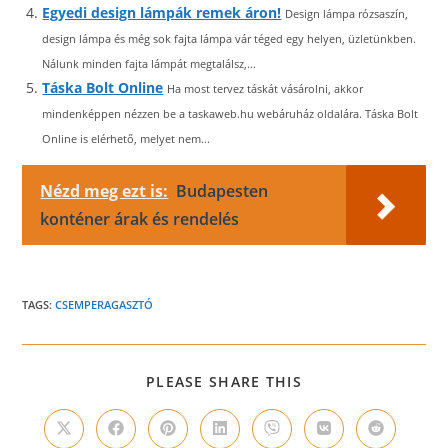
Egyedi design lámpák remek áron!
Design lámpa rózsaszín,
design lámpa és még sok fajta lámpa vár téged egy helyen, üzletünkben.
Nálunk minden fajta lámpát megtalálsz,...
Táska Bolt Online
Ha most tervez táskát vásárolni, akkor
mindenképpen nézzen be a taskaweb.hu webáruház oldalára. Táska Bolt
Online is elérhető, melyet nem...
Nézd meg ezt is:
Budapesten
konténer árak és rendelés
TAGS:
CSEMPERAGASZTÓ
SHARE
PLEASE SHARE THIS
THIS
CONTENT
Opens
Opens
Opens
Opens
Opens
Opens
Opens