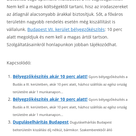
Nem kell a magas költségektől tartani, hisz az irodaszereket
az átlagnál alacsonyabb árakkal biztosítjuk. Sőt, a főváros
területén nagyobb rendelés esetén még kiszállítást is
vállalunk.
Budapest VII. kerület bélyegzőkészítés
: 10 perc
alatt megoldjuk és nem kell a magas ártól tartson.
Szolgáltatásainkról honlapunkon jobban tájékozódhat.
h
Kapcsolódó:
t
t
Bélyegzőkészítés akár 10 perc alatt!
Gyors bélyegzőkészítés a
p
Budás a III. kerületben, akár 10 perc alatt, házhoz szállítás az egész ország
:
területére akár 1 munkanapon...
/
Bélyegzőkészítés akár 10 perc alatt!
Gyors bélyegzőkészítés a
/
Budás a III. kerületben, akár 10 perc alatt, házhoz szállítás az egész ország
w
területére akár 1 munkanapon...
w
Duguláselhárítás Budapest
Duguláselhárítás Budapest
w
belterületén kiszállási díj nélkül, bármikor. Szakemberekből álló