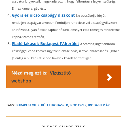
.
csapatunk igyekszik megakadályozni, hogy falbontásra legyen szükség.
d
Ehhez kamera, gép és...
Gyors és olcsó csapágy diszkont
Ne pocsékolja idejét,
o
rendeljen csapágyat a weben.Forduljon rendeléseivel a csapágydiszkont
b
áruházhoz.Olyan árakat kaphat nálunk, amelyet csak tömeges rendelésnél
p
kapna.Számos termék,...
a
Eladó lakások Budapest IV.kerület
A Starting ingatlaniroda
p
készséggel várja kedves ügyfeleit lakáseladás, illetve lakásvásárlás ügyben.
i
Jelenleg a IV. kerületi eladó lakások között történt igen...
r
b
Nézd meg ezt is:
Víztisztító
t
webshop
.
h
u
/
TAGS:
BUDAPEST VII. KERÜLET IRODASZER
,
IRODASZER
,
IRODASZER ÁR
SHARE
PLEASE SHARE THIS