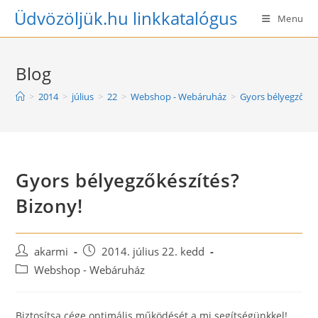
Skip
Üdvözöljük.hu linkkatalógus
Menu
to
content
Blog
>
2014
>
július
>
22
>
Webshop - Webáruház
>
Gyors bélyegzőkés
Gyors bélyegzőkészítés?
Bizony!
Post
Post
akarmi
2014. július 22. kedd
author:
published:
Post
Webshop - Webáruház
category:
Biztosítsa cége optimális működését a mi segítségünkkel!