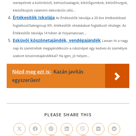
szerepelnek a különböző, behúzószalagok, kikötőgombok, kikötőhorgok,
kikötőbojtok valamint dekorációs célú...
Értékesítők Iskolája
Az Értékesítők Iskolája a 20 éve értékesítéssel
foglalkozóSalesgroup Kft. értékesítők oktatásával foglalkozó részlege. Az
Értékesítők Iskolája 14 héten át folyamatosan...
Esküvői köszönetajándék, vendégajándék
Lassan itt a nagy
nap és szeretnétek megajándékozni a násznépet egy kedves és személyre
szabott köszönetajándékkal? Ha igen, jó helyen...
Nézd meg ezt is:
Kazán javítás
egyszerűen!
SHARE
PLEASE SHARE THIS
THIS
CONTENT
Opens
Opens
Opens
Opens
Opens
Opens
Opens
in
in
in
in
in
in
in