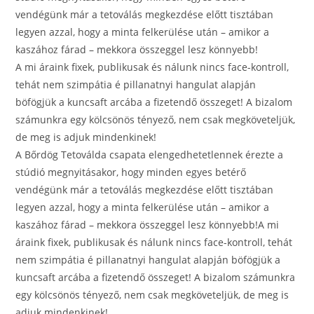
vendégünk már a tetoválás megkezdése előtt tisztában
legyen azzal, hogy a minta felkerülése után – amikor a
kaszához fárad – mekkora összeggel lesz könnyebb!
A mi áraink fixek, publikusak és nálunk nincs face-kontroll,
tehát nem szimpátia é pillanatnyi hangulat alapján
böfögjük a kuncsaft arcába a fizetendő összeget! A bizalom
számunkra egy kölcsönös tényező, nem csak megköveteljük,
de meg is adjuk mindenkinek!
A Bőrdög Tetoválda csapata elengedhetetlennek érezte a
stúdió megnyitásakor, hogy minden egyes betérő
vendégünk már a tetoválás megkezdése előtt tisztában
legyen azzal, hogy a minta felkerülése után – amikor a
kaszához fárad – mekkora összeggel lesz könnyebb!A mi
áraink fixek, publikusak és nálunk nincs face-kontroll, tehát
nem szimpátia é pillanatnyi hangulat alapján böfögjük a
kuncsaft arcába a fizetendő összeget! A bizalom számunkra
egy kölcsönös tényező, nem csak megköveteljük, de meg is
adjuk mindenkinek!