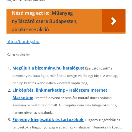
Nézd meg ezt is:
Műanyag
nyílászáró csere Budapesten,
ablakcsere akció
http://bordog.hu
Kapcsolódó:
Megújult a bizomány.hu katalógus!
Éjjel „átöltözött” a
bizomány.hu katalógus, már érett a design váltás egy ideje. A weblap,
honlap készítés weboldalam kinézetét kapta meg,...
Linképítés, linkmarketing – Hálószem Internet
Marketing
Szeretné növelni az oldalára mutató linkek számát?
Keressen minket bizalommal! A linképítés nem csak látogatókat hoz,
hanem növeli az oldalunk...
Függöny kiegészítők és tartozékok
Függöny kiegészítők és
tartozékok a Függönyország webáruház kínálatában. Termékeink között