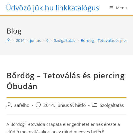
Skip
Üdvözöljük.hu linkkatalógus
Menu
to
content
Blog
>
2014
>
június
>
9
>
Szolgáltatás
>
Bőrdög – Tetoválás és pierci
Bőrdög – Tetoválás és piercing
Óbudán
Post
Post
Post
aafelho
2014. június 9. hétfő
Szolgáltatás
author:
published:
category:
A Bőrdög Tetoválda csapata elengedhetetlennek érezte a
stúdió megnyitásakor, hogy minden egyes betérő