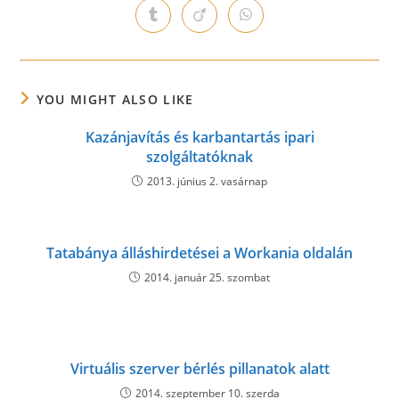
a
a
a
a
a
a
a
Opens
Opens
Opens
new
new
new
new
new
new
new
in
in
in
window
window
window
window
window
window
window
a
a
a
new
new
new
window
window
window
YOU MIGHT ALSO LIKE
Kazánjavítás és karbantartás ipari
szolgáltatóknak
2013. június 2. vasárnap
Tatabánya álláshirdetései a Workania oldalán
2014. január 25. szombat
Virtuális szerver bérlés pillanatok alatt
2014. szeptember 10. szerda