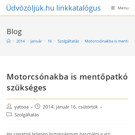
Skip
Üdvözöljük.hu linkkatalógus
Menu
to
content
Blog
>
2014
>
január
>
16
>
Szolgáltatás
>
Motorcsónakba is mentőpa
Motorcsónakba is mentőpatkó
szükséges
Post
Post
yatooa
2014. január 16. csütörtök
author:
published:
Post
Szolgáltatás
category:
Ha szeretné teljesen biztonságosan használni a vízi