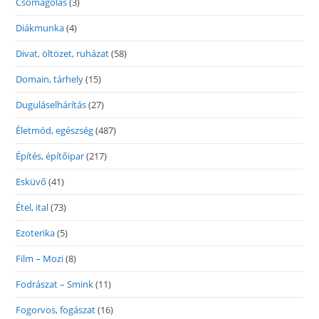
Csomagolás
(3)
Diákmunka
(4)
Divat, öltözet, ruházat
(58)
Domain, tárhely
(15)
Duguláselhárítás
(27)
Életmód, egészség
(487)
Építés, építőipar
(217)
Esküvő
(41)
Étel, ital
(73)
Ezoterika
(5)
Film – Mozi
(8)
Fodrászat – Smink
(11)
Fogorvos, fogászat
(16)