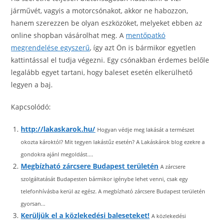
járművét, vagyis a motorcsónakot, akkor ne habozzon,
hanem szerezzen be olyan eszközöket, melyeket ebben az
online shopban vásárolhat meg. A
mentőpatkó
megrendelése egyszerű
, így azt Ön is bármikor egyetlen
kattintással el tudja végezni. Egy csónakban érdemes belőle
legalább egyet tartani, hogy baleset esetén elkerülhető
legyen a baj.
Kapcsolódó:
http://lakaskarok.hu/
Hogyan védje meg lakását a természet
okozta károktól? Mit tegyen lakástűz esetén? A Lakáskárok blog ezekre a
gondokra ajánl megoldást....
Megbízható zárcsere Budapest területén
A zárcsere
szolgáltatását Budapesten bármikor igénybe lehet venni, csak egy
telefonhívásba kerül az egész. A megbízható zárcsere Budapest területén
gyorsan...
Kerüljük el a közlekedési baleseteket!
A közlekedési