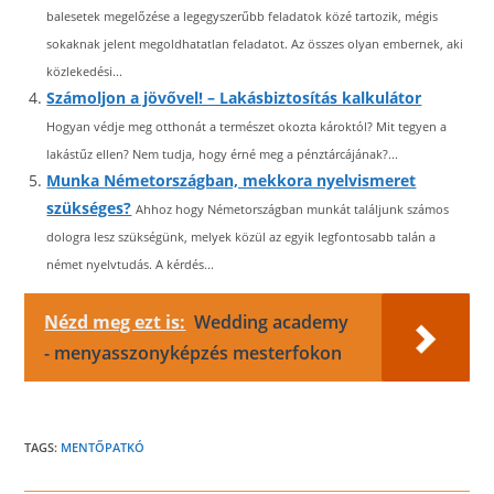
balesetek megelőzése a legegyszerűbb feladatok közé tartozik, mégis
sokaknak jelent megoldhatatlan feladatot. Az összes olyan embernek, aki
közlekedési...
Számoljon a jövővel! – Lakásbiztosítás kalkulátor
Hogyan védje meg otthonát a természet okozta károktól? Mit tegyen a
lakástűz ellen? Nem tudja, hogy érné meg a pénztárcájának?...
Munka Németországban, mekkora nyelvismeret
szükséges?
Ahhoz hogy Németországban munkát találjunk számos
dologra lesz szükségünk, melyek közül az egyik legfontosabb talán a
német nyelvtudás. A kérdés...
Nézd meg ezt is:
Wedding academy
- menyasszonyképzés mesterfokon
TAGS:
MENTŐPATKÓ