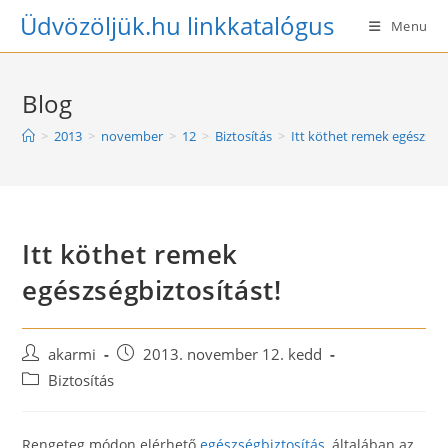
Skip
Üdvözöljük.hu linkkatalógus
Menu
to
content
Blog
>
2013
>
november
>
12
>
Biztosítás
>
Itt köthet remek egészségb
Itt köthet remek
egészségbiztosítást!
Post
Post
akarmi
2013. november 12. kedd
author:
published:
Post
Biztosítás
category:
Rengeteg módon elérhető
egészségbiztosítás
, általában az