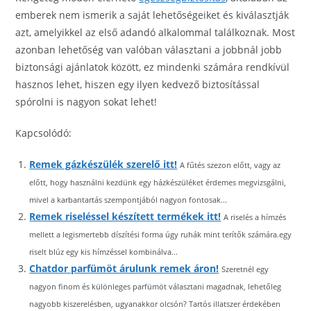
emberek nem ismerik a saját lehetőségeiket és kiválasztják
azt, amelyikkel az első adandó alkalommal találkoznak. Most
azonban lehetőség van valóban választani a jobbnál jobb
biztonsági ajánlatok között, ez mindenki számára rendkívül
hasznos lehet, hiszen egy ilyen kedvező biztosítással
spórolni is nagyon sokat lehet!
Kapcsolódó:
Remek gázkészülék szerelő itt!
A fűtés szezon előtt, vagy az
előtt, hogy használni kezdünk egy házkészüléket érdemes megvizsgálni,
mivel a karbantartás szempontjából nagyon fontosak...
Remek riseléssel készített termékek itt!
A riselés a hímzés
mellett a legismertebb díszítési forma úgy ruhák mint terítők számára.egy
riselt blúz egy kis hímzéssel kombinálva...
Chatdor parfümöt árulunk remek áron!
Szeretnél egy
nagyon finom és különleges parfümöt választani magadnak, lehetőleg
nagyobb kiszerelésben, ugyanakkor olcsón? Tartós illatszer érdekében