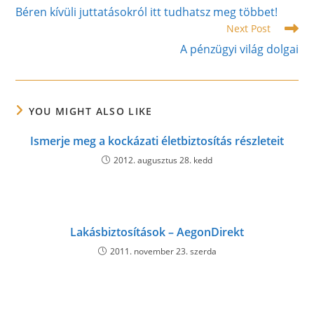
more
Béren kívüli juttatásokról itt tudhatsz meg többet!
articles
Next Post
A pénzügyi világ dolgai
YOU MIGHT ALSO LIKE
Ismerje meg a kockázati életbiztosítás részleteit
2012. augusztus 28. kedd
Lakásbiztosítások – AegonDirekt
2011. november 23. szerda