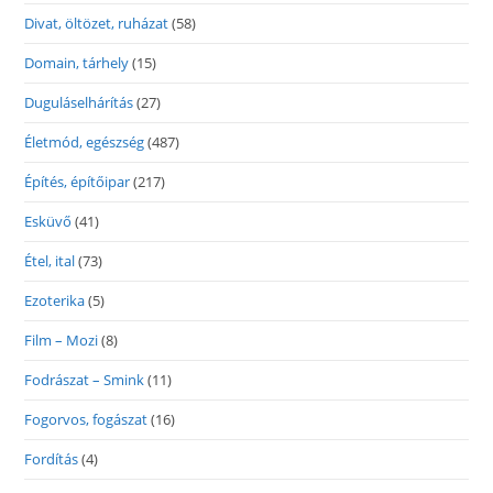
Divat, öltözet, ruházat
(58)
Domain, tárhely
(15)
Duguláselhárítás
(27)
Életmód, egészség
(487)
Építés, építőipar
(217)
Esküvő
(41)
Étel, ital
(73)
Ezoterika
(5)
Film – Mozi
(8)
Fodrászat – Smink
(11)
Fogorvos, fogászat
(16)
Fordítás
(4)