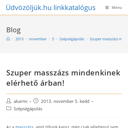
Skip
Üdvözöljük.hu linkkatalógus
Menu
to
content
Blog
>
2013
>
november
>
5
>
Szépségápolás
>
Szuper masszázs mind
Szuper masszázs mindenkinek
elérhető árban!
Post
Post
akarmi
2013. november 5. kedd
author:
published:
Post
Szépségápolás
category:
Az a
masszázs
, amit tőlünk kapsz, még csak véletlenül sem