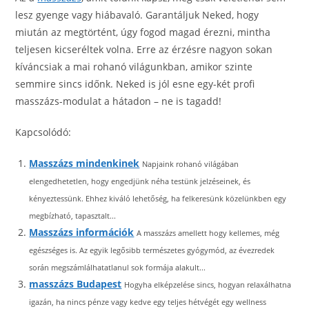
lesz gyenge vagy hiábavaló. Garantáljuk Neked, hogy
miután az megtörtént, úgy fogod magad érezni, mintha
teljesen kicseréltek volna. Erre az érzésre nagyon sokan
kíváncsiak a mai rohanó világunkban, amikor szinte
semmire sincs időnk. Neked is jól esne egy-két profi
masszázs-modulat a hátadon – ne is tagadd!
Kapcsolódó:
Masszázs mindenkinek
Napjaink rohanó világában
elengedhetetlen, hogy engedjünk néha testünk jelzéseinek, és
kényeztessünk. Ehhez kiváló lehetőség, ha felkeresünk közelünkben egy
megbízható, tapasztalt...
Masszázs információk
A masszázs amellett hogy kellemes, még
egészséges is. Az egyik legősibb természetes gyógymód, az évezredek
során megszámlálhatatlanul sok formája alakult...
masszázs Budapest
Hogyha elképzelése sincs, hogyan relaxálhatna
igazán, ha nincs pénze vagy kedve egy teljes hétvégét egy wellness