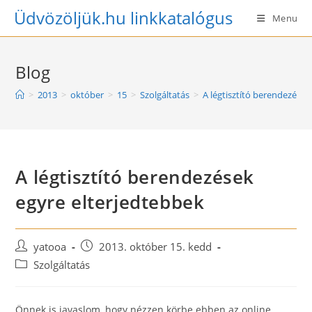
Skip
Üdvözöljük.hu linkkatalógus
Menu
to
content
Blog
>
2013
>
október
>
15
>
Szolgáltatás
>
A légtisztító berendezések
A légtisztító berendezések
egyre elterjedtebbek
Post
Post
yatooa
2013. október 15. kedd
author:
published:
Post
Szolgáltatás
category:
Önnek is javaslom, hogy nézzen körbe ebben az online