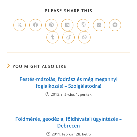
SHARE
PLEASE SHARE THIS
THIS
CONTENT
Opens
Opens
Opens
Opens
Opens
Opens
Opens
in
in
in
in
in
in
in
a
a
a
a
a
a
a
Opens
Opens
Opens
new
new
new
new
new
new
new
in
in
in
window
window
window
window
window
window
window
a
a
a
new
new
new
window
window
window
YOU MIGHT ALSO LIKE
Festés-mázolás, fodrász és még megannyi
foglalkozás! – Szolgálatodra!
2013. március 1. péntek
Földmérés, geodézia, földhivatali ügyintézés –
Debrecen
2011. február 28. hétfő