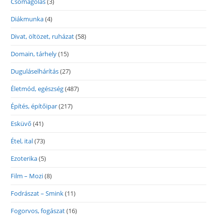
Csomagolás
(3)
Diákmunka
(4)
Divat, öltözet, ruházat
(58)
Domain, tárhely
(15)
Duguláselhárítás
(27)
Életmód, egészség
(487)
Építés, építőipar
(217)
Esküvő
(41)
Étel, ital
(73)
Ezoterika
(5)
Film – Mozi
(8)
Fodrászat – Smink
(11)
Fogorvos, fogászat
(16)