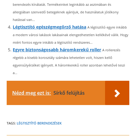
berendezés kínálatát. Termékeinket leginkább az asztmában és
allergiában szenvedő betegeknek ajánljuk, de használatuk jótékony
hatással van...
Légtisztító egészégmegőrző hatása
A légtisztító egyre inkább
a modern városi lakások lakásainak elengedhetetlen kellékévé válik. Hogy
miért fontos egyre inkább a légtisztító rendszeres...
Egyre biztonságosabb háromkerekű roller
A rollerezés
régebb a kisebb korosztály számára lehetetlen volt, hiszen kellő
egyensúlyérzéket igényelt. A háromkerekű roller azonban lehetővé teszi
a...
Nézd meg ezt is:
Sírkő felújítás
TAGS:
LÉGTISZTÍTÓ BERENDEZÉSEK