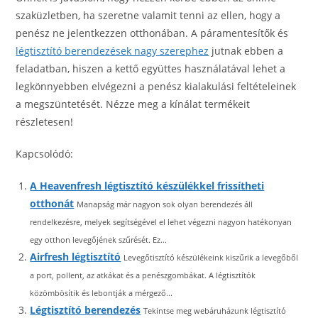
szaküzletben, ha szeretne valamit tenni az ellen, hogy a
penész ne jelentkezzen otthonában. A páramentesítők és
légtisztító berendezések nagy szerephez
jutnak ebben a
feladatban, hiszen a kettő együttes használatával lehet a
legkönnyebben elvégezni a penész kialakulási feltételeinek
a megszüntetését. Nézze meg a kínálat termékeit
részletesen!
Kapcsolódó:
A Heavenfresh légtisztító készülékkel frissítheti
otthonát
Manapság már nagyon sok olyan berendezés áll
rendelkezésre, melyek segítségével el lehet végezni nagyon hatékonyan
egy otthon levegőjének szűrését. Ez...
Airfresh légtisztító
Levegőtisztító készülékeink kiszűrik a levegőből
a port, pollent, az atkákat és a penészgombákat. A légtisztítók
közömbösítik és lebontják a mérgező...
Légtisztító berendezés
Tekintse meg webáruházunk légtisztító