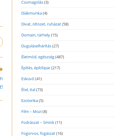
Csomagolás
(3)
Diákmunka
(4)
Divat, öltözet, ruházat
(58)
Domain, tárhely
(15)
pens
Duguláselhárítás
(27)
n
ew
Életmód, egészség
(487)
indow
Építés, építőipar
(217)
on
Esküvő
(41)
t!
Étel, ital
(73)
Ezoterika
(5)
Film – Mozi
(8)
Fodrászat – Smink
(11)
Fogorvos, fogászat
(16)