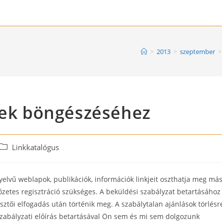
>
2013
>
szeptember
>
kek böngészéséhez
Post
Linkkatalógus
category:
lvű weblapok, publikációk, információk linkjeit oszthatja meg má
lőzetes regisztráció szükséges. A beküldési szabályzat betartásához
sztői elfogadás után történik meg. A szabálytalan ajánlások törlésr
szabályzati előírás betartásával Ön sem és mi sem dolgozunk