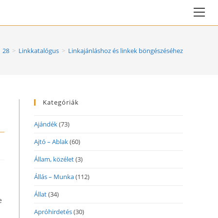
Vie
web
Me
28
>
Linkkatalógus
>
Linkajánláshoz és linkek böngészéséhez
Kategóriák
Ajándék
(73)
Ajtó – Ablak
(60)
Állam, közélet
(3)
s
Állás – Munka
(112)
Állat
(34)
e
Apróhirdetés
(30)