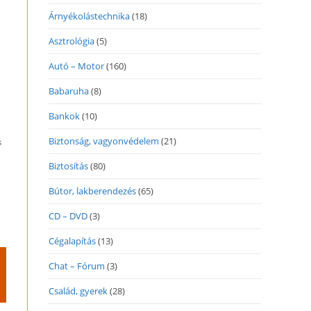
Árnyékolástechnika
(18)
Asztrológia
(5)
Autó – Motor
(160)
Babaruha
(8)
Bankok
(10)
Biztonság, vagyonvédelem
(21)
s
Biztosítás
(80)
Bútor, lakberendezés
(65)
CD – DVD
(3)
Cégalapítás
(13)
Chat – Fórum
(3)
Család, gyerek
(28)