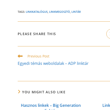
TAGS:
LINKKATALÓGUS
,
LINKMEGOSZTÓ
,
LINTÁR
SHARE
PLEASE SHARE THIS
THIS
CONTENT
Read
Previous Post
more
Egyedi témás weboldalak – ADP linktár
articles
YOU MIGHT ALSO LIKE
Hasznos linkek – Big Generation
Link