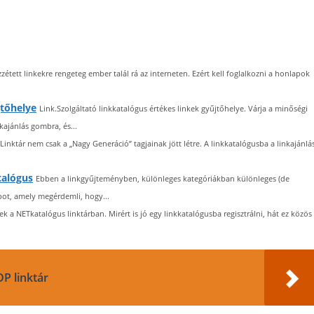
ett linkekre rengeteg ember talál rá az interneten. Ezért kell foglalkozni a honlapok
jtőhelye
Link.Szolgáltató linkkatalógus értékes linkek gyűjtőhelye. Várja a minőségi
kajánlás gombra, és...
Linktár nem csak a „Nagy Generáció” tagjainak jött létre. A linkkatalógusba a linkajánlá
talógus
Ebben a linkgyűjteményben, különleges kategóriákban különleges (de
pot, amely megérdemli, hogy...
ek a NETkatalógus linktárban. Mirért is jó egy linkkatalógusba regisztrálni, hát ez közös
P linktár