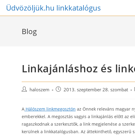
Skip
Üdvözöljük.hu linkkatalógus
to
content
Blog
Linkajánláshoz és lin
Post
Post
haloszem
2013. szeptember 28. szombat
author:
published:
A
Hálószem linkmegosztón
az Önnek releváns magyar nye
emberekkel. A megosztás vagyis a linkajánlás előtt az e
ragaszkodnak a szerkesztők, a link megjelenése a szerke
kerülnek a linkkatalógusban. Az áttekinthető, egyszerű 