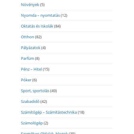
Növények
(5)
Nyomda – nyomtatás
(12)
Oktatás és Iskolák
(84)
Otthon
(82)
Pályázatok
(4)
Parfüm
(8)
Pénz – Hitel
(15)
Póker
(6)
Sport, sportolás
(49)
Szabadidő
(42)
Számítógép – Számítástechnika
(18)
Számológép
(2)
Személyes Oldalak, blogok
(35)