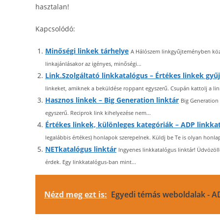
hasztalan!
Kapcsolódó:
Minőségi linkek tárhelye
A Hálószem linkgyűjteményben közzét
linkajánlásakor az igényes, minőségi...
Link.Szolgáltató linkkatalógus – Értékes linkek gyű
linkeket, amiknek a beküldése roppant egyszerű. Csupán kattolj a lin
Hasznos linkek – Big Generation linktár
Big Generation 
egyszerű. Reciprok link kihelyezése nem...
Értékes linkek, különleges kategóriák – ADP linkka
legalábbis értékes) honlapok szerepelnek. Küldj be Te is olyan honla
NETkatalógus linktár
Ingyenes linkkatalógus linktár! Üdvözöll
érdek. Egy linkkatalógus-ban mint...
Nézd meg ezt is:
Egyedi témás weboldalak - AD