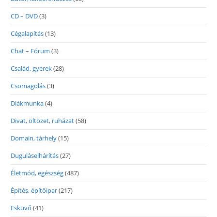
CD – DVD
(3)
Cégalapítás
(13)
Chat – Fórum
(3)
Család, gyerek
(28)
Csomagolás
(3)
Diákmunka
(4)
Divat, öltözet, ruházat
(58)
Domain, tárhely
(15)
Duguláselhárítás
(27)
Életmód, egészség
(487)
Építés, építőipar
(217)
Esküvő
(41)