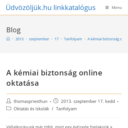
Skip
Üdvözöljük.hu linkkatalógus
Menu
to
content
Blog
>
2013
>
szeptember
>
17
>
Tanfolyam
>
A kémiai biztonság onli
A kémiai biztonság online
oktatása
Post
Post
thomaspriesthun
2013. szeptember 17. kedd
author:
published:
Post
Oktatás és Iskolák
/
Tanfolyam
category:
Vállalkozásunk már több, mint egy évtizede foglakozik a