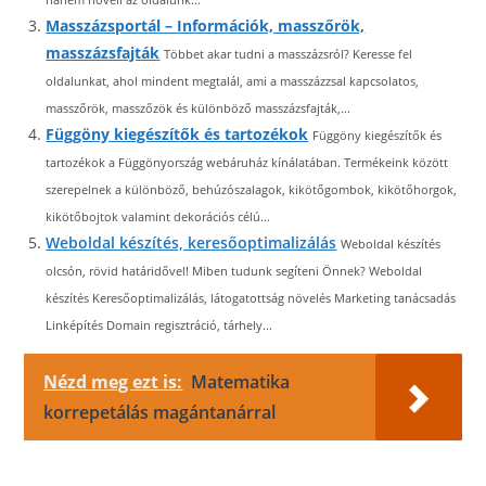
Masszázsportál – Információk, masszőrök,
masszázsfajták
Többet akar tudni a masszázsról? Keresse fel
oldalunkat, ahol mindent megtalál, ami a masszázzsal kapcsolatos,
masszőrök, masszőzök és különböző masszázsfajták,...
Függöny kiegészítők és tartozékok
Függöny kiegészítők és
tartozékok a Függönyország webáruház kínálatában. Termékeink között
szerepelnek a különböző, behúzószalagok, kikötőgombok, kikötőhorgok,
kikötőbojtok valamint dekorációs célú...
Weboldal készítés, keresőoptimalizálás
Weboldal készítés
olcsón, rövid határidővel! Miben tudunk segíteni Önnek? Weboldal
készítés Keresőoptimalizálás, látogatottság növelés Marketing tanácsadás
Linképítés Domain regisztráció, tárhely...
Nézd meg ezt is:
Matematika
korrepetálás magántanárral