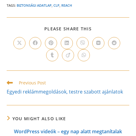
TAGS:
BIZTONSÁGI ADATLAP
,
CLP
,
REACH
SHARE
PLEASE SHARE THIS
THIS
CONTENT
Opens
Opens
Opens
Opens
Opens
Opens
Opens
in
in
in
in
in
in
in
a
a
a
a
a
a
a
Opens
Opens
Opens
new
new
new
new
new
new
new
in
in
in
window
window
window
window
window
window
window
a
a
a
new
new
new
window
window
window
Read
Previous Post
more
Egyedi reklámmegoldások, testre szabott ajánlatok
articles
YOU MIGHT ALSO LIKE
WordPress videók – egy nap alatt megtanítalak