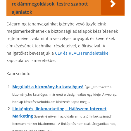
reklámmegoldások, testre szabott
ajánlatok
E-learning tananyagainkat igénybe vevő ügyfeleink
megismerkedhetnek a biztonsági adatlapok készítésének
rejtelmeivel, valamint a veszélyes anyagok és keverékek
címkézésének technikai részleteivel, előírásaival. A
hallgatókat bevezetjük a
CLP és REACH rendeletekkel
kapcsolatos ismeretekbe.
Kapcsolódó:
Megújult a bizomány.hu katalógus!
Éjjel „átöltözött” a
bizomány.hu katalógus, már érett a design váltás egy ideje. A weblap,
honlap készítés weboldalam kinézetét kapta meg,...
Linképítés, linkmarketing – Hálószem Internet
Marketing
Szeretné növelni az oldalára mutató linkek számát?
Keressen minket bizalommal! A linképítés nem csak látogatókat hoz,
hanem növeli az oldalunk...