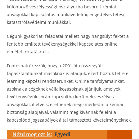
különböző veszélyességi osztályokba besorolt kémiai
anyagokkal kapcsolatos munkavédelmi, engedélyeztetési,
katasztrófavédelmi munkákkal.
Cégünk gyakorlati feladatai mellett nagy hangsúlyt fektet a
fentebb említett tevékenységekkel kapcsolatos online
elméleti oktatásra is.
Fontosnak érezzük, hogy a 2001 óta összegyűlt
tapasztalatainkat másoknak is átadjuk, ezért hoztuk létre e-
learning képzési rendszerünket. Online tanfolyamainkat,
azoknak a cégeknek vállalkozásoknak ajánljuk, amelyek
tevékenységük során kapcsoltba kerülnek veszélyes
anyagokkal, illetve szeretnének megismerkedni a kémiai
biztonság alapjaival, valamint meg kívánnak felelni a
kapcsolódó jogszabályok által támasztott követelményeknek.
Nézd meg ezt is:
Egyedi