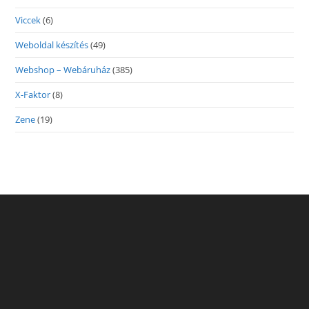
Viccek
(6)
Weboldal készítés
(49)
Webshop – Webáruház
(385)
X-Faktor
(8)
Zene
(19)