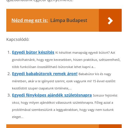
Nézd meg ezt is:
Lámpa Budapest
Kapcsolódó:
Egyedi bútor készítés
Ki készíttet manapság egyedi bútort? Azt
gondolhatnánk, hogy egyre kevesebben, hiszen praktikus, szétszerelhető,
több funkciósan összeállítható bútorokat lehet kapni a...
Egyedi bababútorok remek áron!
Bababútor kis és nagy
méretben, akár a te igényeid szerint, ezek vagyunk mi! 15 évvel ezelőtt
kezdődött szuper csapatunk története,...
Egyedi fényképes ajándék születésnapra
Sokszor fejtörést
okoz, hogy milyen ajándékot válasszunk születésnapra. Főleg azzal a
problémával szembesülünk a leggyakrabban, hogy vagy nem tudunk
eleget...