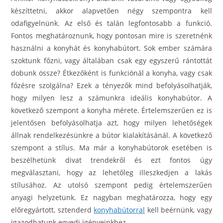
készíttetni, akkor alapvetően négy szempontra kell
odafigyelnünk. Az első és talán legfontosabb a funkció.
Fontos meghatároznunk, hogy pontosan mire is szeretnénk
használni a konyhát és konyhabútort. Sok ember számára
szoktunk főzni, vagy általában csak egy egyszerű rántottát
dobunk össze? Étkezőként is funkciónál a konyha, vagy csak
főzésre szolgálna? Ezek a tényezők mind befolyásolhatják,
hogy milyen lesz a számunkra ideális konyhabútor. A
következő szempont a konyha mérete. Értelemszerűen ez is
jelentősen befolyásolhatja azt, hogy milyen lehetőségek
állnak rendelkezésünkre a bútor kialakításánál. A következő
szempont a stílus. Ma már a konyhabútorok esetében is
beszélhetünk divat trendekről és ezt fontos úgy
megválasztani, hogy az lehetőleg illeszkedjen a lakás
stílusához. Az utolsó szempont pedig értelemszerűen
anyagi helyzetünk. Ez nagyban meghatározza, hogy egy
előregyártott, sztenderd
konyhabútorral
kell beérnünk, vagy
igazodhatunk egyedi igényeinkhez.