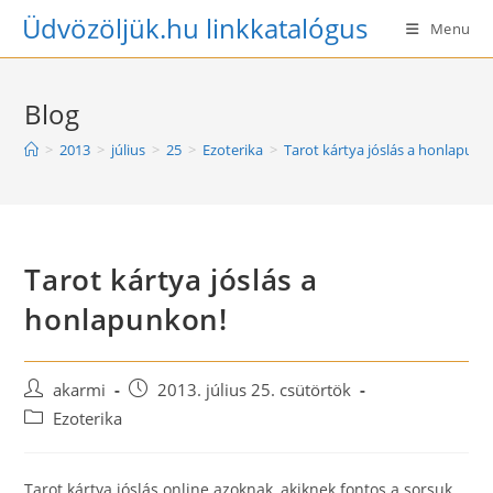
Skip
Üdvözöljük.hu linkkatalógus
Menu
to
content
Blog
>
2013
>
július
>
25
>
Ezoterika
>
Tarot kártya jóslás a honlapunk
Tarot kártya jóslás a
honlapunkon!
Post
Post
akarmi
2013. július 25. csütörtök
author:
published:
Post
Ezoterika
category:
Tarot kártya jóslás online azoknak, akiknek fontos a sorsuk