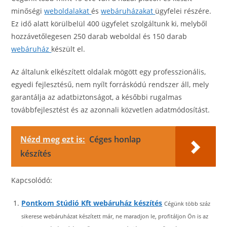
minőségi
weboldalakat
és
webáruházakat
ügyfelei részére.
Ez idő alatt körülbelül 400 ügyfelet szolgáltunk ki, melyből
hozzávetőlegesen 250 darab weboldal és 150 darab
webáruház
készült el.
Az általunk elkészített oldalak mögött egy professzionális,
egyedi fejlesztésű, nem nyílt forráskódú rendszer áll, mely
garantálja az adatbiztonságot, a későbbi rugalmas
továbbfejlesztést és az azonnali közvetlen adatmódosítást.
Nézd meg ezt is:
Céges honlap
készítés
Kapcsolódó:
Pontkom Stúdió Kft webáruház készítés
Cégünk több száz
sikerese webáruházat készített már, ne maradjon le, profitáljon Ön is az