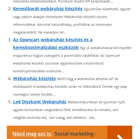
internetes értékesítésekből. Pontkom Stúdió Kft keresőbarát,...
Keresőbarát webáruház készítés
Egyszerűen kezelhető, egyedi
vagy sablon alapján kivitelezett Webáruház készítés olcsón,
referenciákkal. Azonnal használhatja, profitálhat az internetes
megjelenésből. Ne maradjon le!...
Az Opencart webáruház készítés és a
keresőoptimalizálási eszközök
Egy jó webáruházzal könnyedén
magunkhoz fogjuk csalogatni a potenciális vásárlókat. Az Opencart
webáruház készítés szorosan egybefonódik a különböző
keresőoptimalizálási eszközök...
Webáruház készítés
Mitől függ a webáruház készítés ár? Az
elvárásaitól! A webáruház készítés során mi felkínálunk Önnek egy alap
csomagot, amely tovább...
Led Diszkont Webáruház
Webáruházunkban és újonnan nyílt
egyedi boltunkban megtalálod főbb termékeinket és minden, ami
világítás technika led, led szalag, led reflektor, led...
Nézd meg ezt is:
Social marketing -