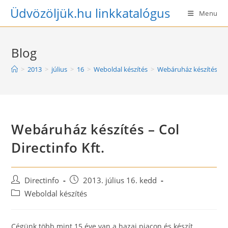
Skip
Üdvözöljük.hu linkkatalógus
Menu
to
content
Blog
>
2013
>
július
>
16
>
Weboldal készítés
>
Webáruház készítés – Co
Webáruház készítés – Col
Directinfo Kft.
Post
Post
Directinfo
2013. július 16. kedd
author:
published:
Post
Weboldal készítés
category:
Cégünk több mint 15 éve van a hazai piacon és készít