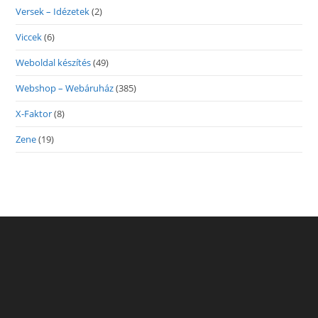
Versek – Idézetek
(2)
Viccek
(6)
Weboldal készítés
(49)
Webshop – Webáruház
(385)
X-Faktor
(8)
Zene
(19)