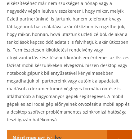
elkészítéséhez már nem szükséges a hónap vagy a
negyedév végén leülve visszakeresni, hogy mikor, melyik
üzleti partnerünknél is jártunk, hanem telefonunk vagy
táblagépünk használatával akár útközben is rögzíthetjük,
hogy mikor, honnan, hová utaztunk üzleti célból, de akár a
tankolások kapcsolódó adatait is felvihetjük, akár útközben
is. Természetesen kiküldetési rendelvény vagy
útnyilvántartás készítésének korántsem érdemes az összes
fázisát mobil készülékeken elvégezni, hiszen desktop vagy
notebook gépünk billentyűzetével kényelmesebben
megadhatjuk pl. partnereink vagy autóink alapadatait,
ráadásul a dokumentumok végleges formába öntése is
átláthatóbb a hagyományos gépek segítségével. A mobil
gépek és az irodai gép előnyeinek ötvözését a mobil app és
a desktop szoftver problémamentes szinkronizálhatósága
teszi igazán hatékonnyá.
Nézd meg ezt is:
Így