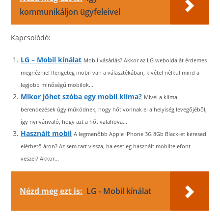
kommunikáljon ügyfeleivel
Kapcsolódó:
LG – Mobil kínálat
Mobil vásárlás? Akkor az LG weboldalát érdemes
megnéznie! Rengeteg mobil van a választékában, kivétel nélkül mind a
legjobb minőségű mobilok...
Mikor jöhet szóba egy mobil klíma?
Mivel a klíma
berendezések úgy működnek, hogy hőt vonnak el a helyiség levegőjéből,
így nyilvánvaló, hogy azt a hőt valahova...
Használt mobil
A legmenőbb Apple iPhone 3G 8Gb Black-et keresed
elérhető áron? Az sem tart vissza, ha esetleg használt mobiltelefont
veszel? Akkor...
Nézd meg ezt is:
LG - Mobil kínálat