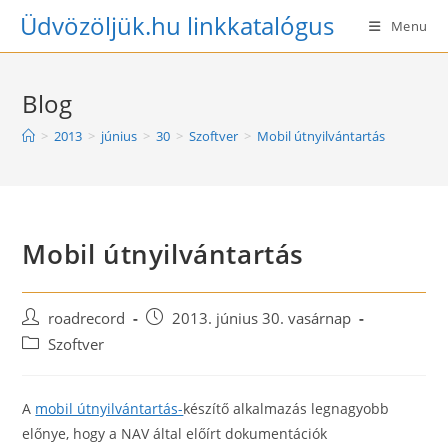
Skip
Üdvözöljük.hu linkkatalógus
Menu
to
content
Blog
>
2013
>
június
>
30
>
Szoftver
>
Mobil útnyilvántartás
Mobil útnyilvántartás
Post
Post
roadrecord
2013. június 30. vasárnap
author:
published:
Post
Szoftver
category:
A
mobil útnyilvántartás-
készítő alkalmazás legnagyobb
előnye, hogy a NAV által előírt dokumentációk