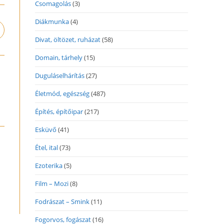
Csomagolás
(3)
Diákmunka
(4)
pens
n
Divat, öltözet, ruházat
(58)
ew
Domain, tárhely
(15)
indow
Duguláselhárítás
(27)
Életmód, egészség
(487)
Építés, építőipar
(217)
Esküvő
(41)
Étel, ital
(73)
Ezoterika
(5)
Film – Mozi
(8)
Fodrászat – Smink
(11)
Fogorvos, fogászat
(16)