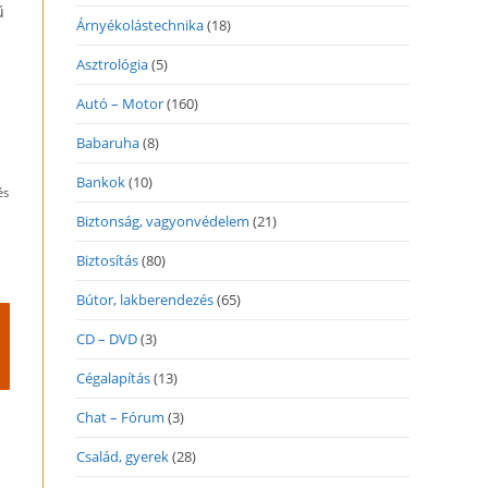
ű
Árnyékolástechnika
(18)
Asztrológia
(5)
Autó – Motor
(160)
Babaruha
(8)
Bankok
(10)
és
Biztonság, vagyonvédelem
(21)
Biztosítás
(80)
Bútor, lakberendezés
(65)
CD – DVD
(3)
Cégalapítás
(13)
Chat – Fórum
(3)
Család, gyerek
(28)