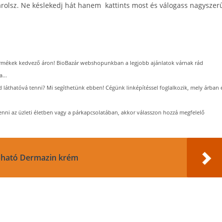
sárolsz. Ne késlekedj hát hanem kattints most és válogass nagyszer
rmékek kedvező áron! BioBazár webshopunkban a legjobb ajánlatok várnak rád
...
 láthatóvá tenni? Mi segíthetünk ebben! Cégünk linképítéssel foglalkozik, mely árban 
lenni az üzleti életben vagy a párkapcsolatában, akkor válasszon hozzá megfelelő
apható Dermazin krém