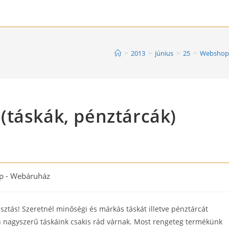
>
2013
>
június
>
25
>
Webshop 
(táskák, pénztárcák)
 - Webáruház
sztás! Szeretnél minőségi és márkás táskát illetve pénztárcát
n nagyszerű táskáink csakis rád várnak. Most rengeteg termékünk