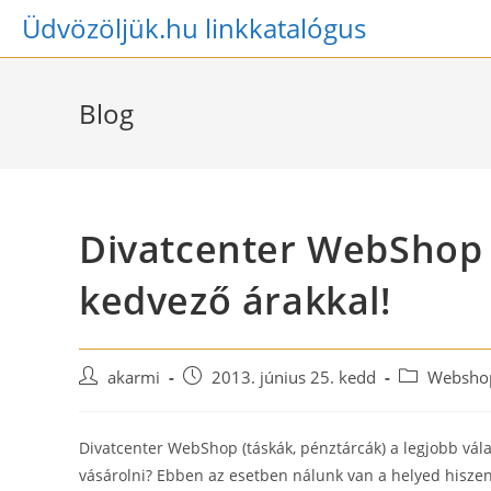
Skip
Üdvözöljük.hu linkkatalógus
to
content
Blog
Divatcenter WebShop 
kedvező árakkal!
Post
Post
Post
akarmi
2013. június 25. kedd
Webshop
author:
published:
category:
Divatcenter WebShop (táskák, pénztárcák) a legjobb vála
vásárolni? Ebben az esetben nálunk van a helyed hisze