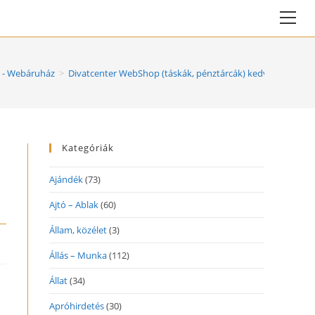
Vie
web
Me
- Webáruház
>
Divatcenter WebShop (táskák, pénztárcák) kedvező árakkal
Kategóriák
Ajándék
(73)
Ajtó – Ablak
(60)
Állam, közélet
(3)
Állás – Munka
(112)
Állat
(34)
Apróhirdetés
(30)