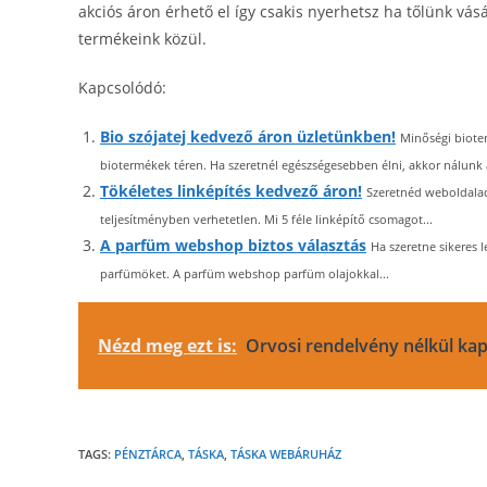
akciós áron érhető el így csakis nyerhetsz ha tőlünk vá
termékeink közül.
Kapcsolódó:
Bio szójatej kedvező áron üzletünkben!
Minőségi biote
biotermékek téren. Ha szeretnél egészségesebben élni, akkor nálunk a
Tökéletes linképítés kedvező áron!
Szeretnéd weboldalad
teljesítményben verhetetlen. Mi 5 féle linképítő csomagot...
A parfüm webshop biztos választás
Ha szeretne sikeres 
parfümöket. A parfüm webshop parfüm olajokkal...
Nézd meg ezt is:
Orvosi rendelvény nélkül k
TAGS:
PÉNZTÁRCA
,
TÁSKA
,
TÁSKA WEBÁRUHÁZ