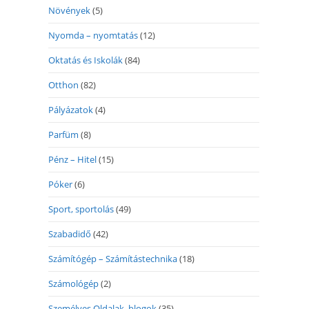
Növények
(5)
Nyomda – nyomtatás
(12)
Oktatás és Iskolák
(84)
Otthon
(82)
Pályázatok
(4)
Parfüm
(8)
Pénz – Hitel
(15)
Póker
(6)
Sport, sportolás
(49)
Szabadidő
(42)
Számítógép – Számítástechnika
(18)
Számológép
(2)
Személyes Oldalak, blogok
(35)