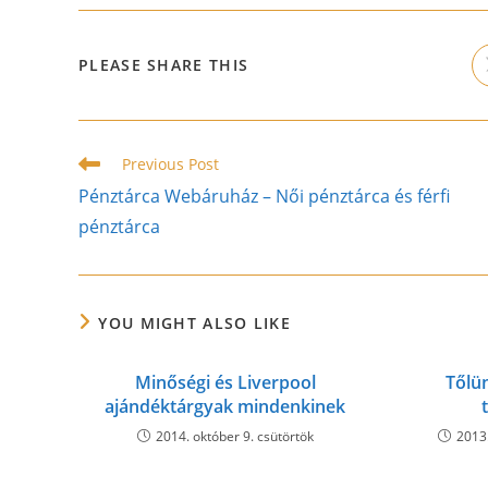
SHARE
PLEASE SHARE THIS
THIS
CONTENT
Read
Previous Post
more
Pénztárca Webáruház – Női pénztárca és férfi
articles
pénztárca
YOU MIGHT ALSO LIKE
Minőségi és Liverpool
Tőlü
ajándéktárgyak mindenkinek
2014. október 9. csütörtök
2013