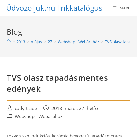
Skip
Üdvözöljük.hu linkkatalógus
Menu
to
content
Blog
>
2013
>
május
>
27
>
Webshop - Webáruház
>
TVS olasz tapad
TVS olasz tapadásmentes
edények
Post
Post
cady-trade
2013. május 27. hétfő
author:
published:
Post
Webshop - Webáruház
category:
Legyen szó indukciós, kerámia bevonatú tapadásmentes