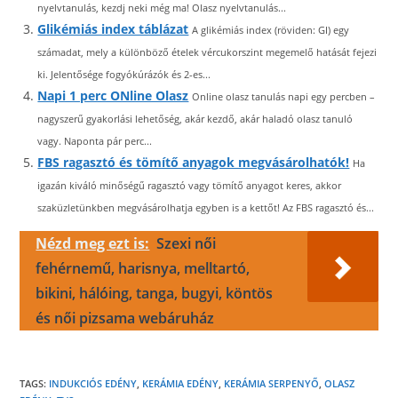
nyelvtanulás, kezdj neki még ma! Olasz nyelvtanulás...
Glikémiás index táblázat
A glikémiás index (röviden: GI) egy
számadat, mely a különböző ételek vércukorszint megemelő hatását fejezi
ki. Jelentősége fogyókúrázók és 2-es...
Napi 1 perc ONline Olasz
Online olasz tanulás napi egy percben –
nagyszerű gyakorlási lehetőség, akár kezdő, akár haladó olasz tanuló
vagy. Naponta pár perc...
FBS ragasztó és tömítő anyagok megvásárolhatók!
Ha
igazán kiváló minőségű ragasztó vagy tömítő anyagot keres, akkor
szaküzletünkben megvásárolhatja egyben is a kettőt! Az FBS ragasztó és...
Nézd meg ezt is:
Szexi női
fehérnemű, harisnya, melltartó,
bikini, hálóing, tanga, bugyi, köntös
és női pizsama webáruház
TAGS:
INDUKCIÓS EDÉNY
,
KERÁMIA EDÉNY
,
KERÁMIA SERPENYŐ
,
OLASZ