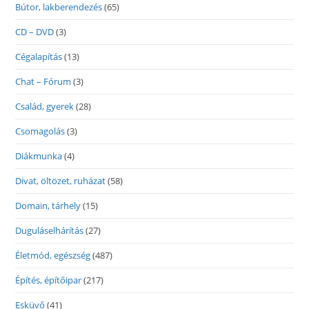
Bútor, lakberendezés
(65)
CD – DVD
(3)
Cégalapítás
(13)
Chat – Fórum
(3)
Család, gyerek
(28)
Csomagolás
(3)
Diákmunka
(4)
Divat, öltözet, ruházat
(58)
Domain, tárhely
(15)
Duguláselhárítás
(27)
Életmód, egészség
(487)
Építés, építőipar
(217)
Esküvő
(41)