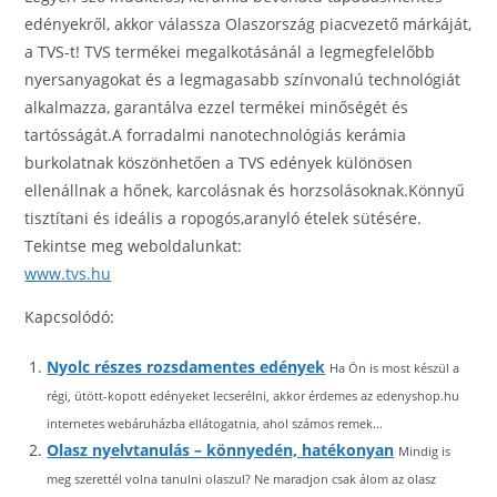
edényekről, akkor válassza Olaszország piacvezető márkáját,
a TVS-t! TVS termékei megalkotásánál a legmegfelelőbb
nyersanyagokat és a legmagasabb színvonalú technológiát
alkalmazza, garantálva ezzel termékei minőségét és
tartósságát.A forradalmi nanotechnológiás kerámia
burkolatnak köszönhetően a TVS edények különösen
ellenállnak a hőnek, karcolásnak és horzsolásoknak.Könnyű
tisztítani és ideális a ropogós,aranyló ételek sütésére.
Tekintse meg weboldalunkat:
www.tvs.hu
Kapcsolódó:
Nyolc részes rozsdamentes edények
Ha Ön is most készül a
régi, ütött-kopott edényeket lecserélni, akkor érdemes az edenyshop.hu
internetes webáruházba ellátogatnia, ahol számos remek...
Olasz nyelvtanulás – könnyedén, hatékonyan
Mindig is
meg szerettél volna tanulni olaszul? Ne maradjon csak álom az olasz