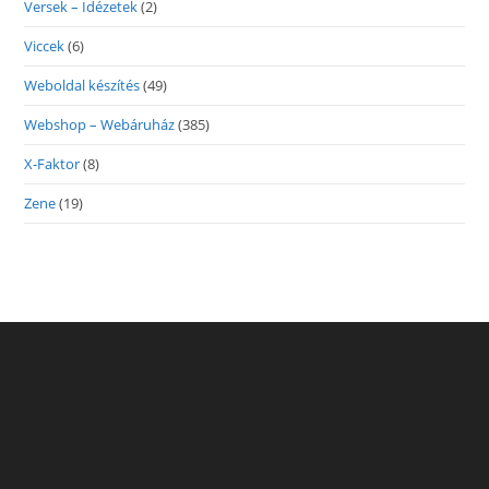
Versek – Idézetek
(2)
Viccek
(6)
Weboldal készítés
(49)
Webshop – Webáruház
(385)
X-Faktor
(8)
Zene
(19)