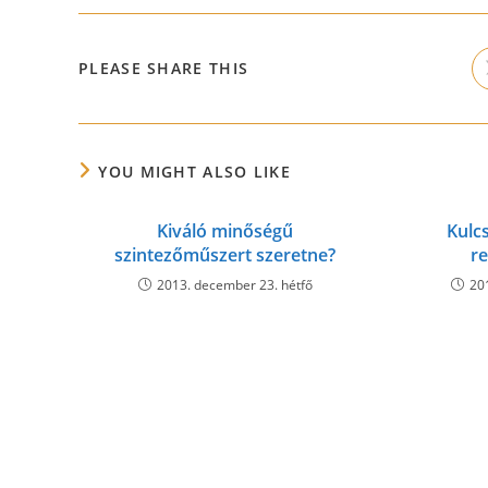
SHARE
PLEASE SHARE THIS
THIS
CONTENT
YOU MIGHT ALSO LIKE
Kiváló minőségű
Kulcs
szintezőműszert szeretne?
r
2013. december 23. hétfő
20