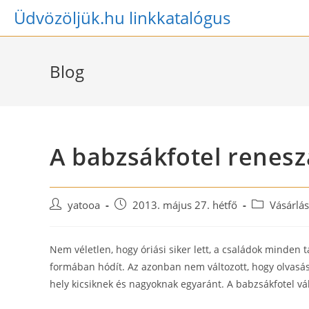
Skip
Üdvözöljük.hu linkkatalógus
to
content
Blog
A babzsákfotel renesz
Post
Post
Post
yatooa
2013. május 27. hétfő
Vásárlá
author:
published:
category:
Nem véletlen, hogy óriási siker lett, a családok minden t
formában hódít. Az azonban nem változott, hogy olvasá
hely kicsiknek és nagyoknak egyaránt. A babzsákfotel vál