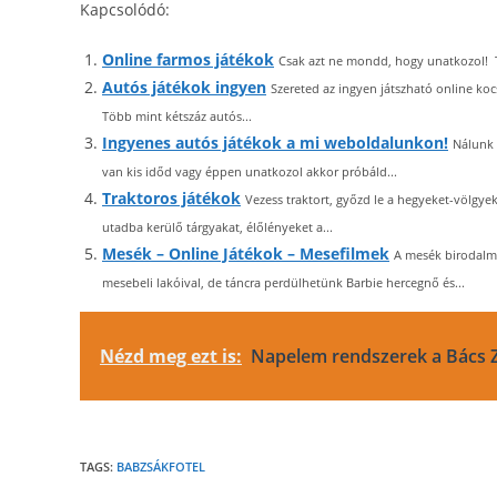
Kapcsolódó:
Online farmos játékok
Csak azt ne mondd, hogy unatkozol! T
Autós játékok ingyen
Szereted az ingyen játszható online ko
Több mint kétszáz autós...
Ingyenes autós játékok a mi weboldalunkon!
Nálunk 
van kis időd vagy éppen unatkozol akkor próbáld...
Traktoros játékok
Vezess traktort, győzd le a hegyeket-völgye
utadba kerülő tárgyakat, élőlényeket a...
Mesék – Online Játékok – Mesefilmek
A mesék birodalm
mesebeli lakóival, de táncra perdülhetünk Barbie hercegnő és...
Nézd meg ezt is:
Napelem rendszerek a Bács Zö
TAGS:
BABZSÁKFOTEL