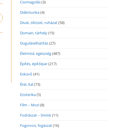
Csomagolás
(3)
Diákmunka
(4)
pens
Divat, öltözet, ruházat
(58)
n
ew
Domain, tárhely
(15)
indow
Duguláselhárítás
(27)
Életmód, egészség
(487)
Építés, építőipar
(217)
Esküvő
(41)
Étel, ital
(73)
Ezoterika
(5)
Film – Mozi
(8)
Fodrászat – Smink
(11)
Fogorvos, fogászat
(16)