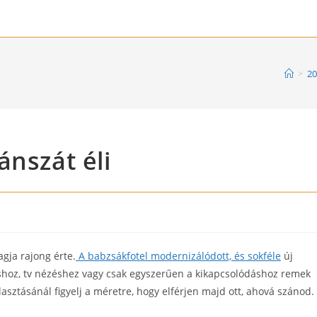
>
20
ánszát éli
s
agja rajong érte.
A babzsákfotel modernizálódott, és sokféle
új
shoz, tv nézéshez vagy csak egyszerűen a kikapcsolódáshoz remek
asztásánál figyelj a méretre, hogy elférjen majd ott, ahová szánod.