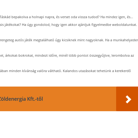
áskád bepakolva a holnapi napra, és verset oda vissza tudod? Ha mindez igen, és...
csis játékokat? Ha úgy gondolod, hogy igen akkor ajánljuk figyelmedbe weboldalunkat.
rengeteg autós játék megtalálható úgy kicsiknek mint nagyoknak. Ha a munkahelyede
ket, árkokat-bokrokat, mindezt időre, minél több pontot összegyűjtve, lerombolva az
ában minden kívánság valóra váltható. Kalandos utazásokat tehetünk a kerekerdő
ldenergia Kft.-től