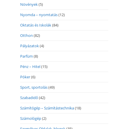
Növények
(5)
Nyomda – nyomtatás
(12)
Oktatás és Iskolák
(84)
Otthon
(82)
Pályázatok
(4)
Parfüm
(8)
Pénz – Hitel
(15)
Póker
(6)
Sport, sportolás
(49)
Szabadidő
(42)
Számítógép – Számítástechnika
(18)
Számológép
(2)
Személyes Oldalak, blogok
(35)