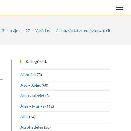
Vie
web
Me
13
>
május
>
27
>
Vásárlás
>
A babzsákfotel reneszánszát éli
Kategóriák
Ajándék
(73)
Ajtó – Ablak
(60)
Állam, közélet
(3)
Állás – Munka
(112)
Állat
(34)
Apróhirdetés
(30)