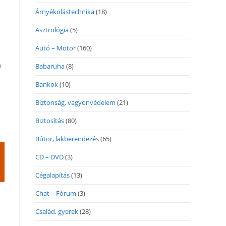
Árnyékolástechnika
(18)
Asztrológia
(5)
Autó – Motor
(160)
n
Babaruha
(8)
Bankok
(10)
Biztonság, vagyonvédelem
(21)
Biztosítás
(80)
Bútor, lakberendezés
(65)
CD – DVD
(3)
Cégalapítás
(13)
Chat – Fórum
(3)
Család, gyerek
(28)