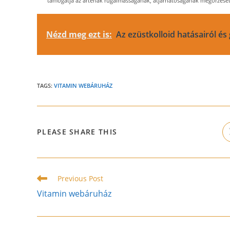
támogatja az artériák rugalmasságának, átjárhatóságának megőrzését.
Nézd meg ezt is:
Az ezüstkolloid hatásairól és
TAGS:
VITAMIN WEBÁRUHÁZ
SHARE
PLEASE SHARE THIS
THIS
CONTENT
Read
Previous Post
more
Vitamin webáruház
articles