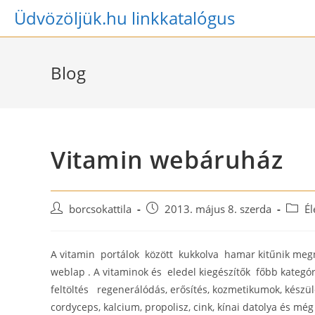
Skip
Üdvözöljük.hu linkkatalógus
to
content
Blog
Vitamin webáruház
Post
Post
Post
borcsokattila
2013. május 8. szerda
Él
author:
published:
catego
A vitamin portálok között kukkolva hamar kitűnik meg
weblap . A vitaminok és eledel kiegészítők főbb kategór
feltöltés regenerálódás, erősítés, kozmetikumok, készü
cordyceps, kalcium, propolisz, cink, kínai datolya és még