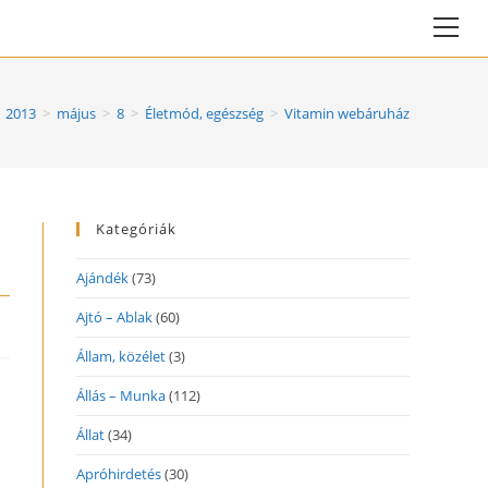
Vie
web
Me
2013
>
május
>
8
>
Életmód, egészség
>
Vitamin webáruház
Kategóriák
Ajándék
(73)
Ajtó – Ablak
(60)
Állam, közélet
(3)
Állás – Munka
(112)
Állat
(34)
Apróhirdetés
(30)