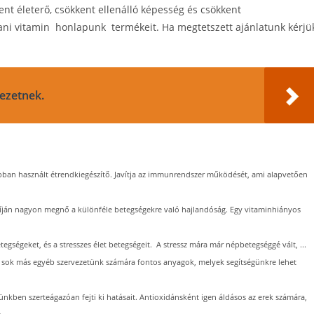
t életerő, csökkent ellenálló képesség és csökkent
ni vitamin honlapunk termékeit. Ha megtetszett ajánlatunk kérjü
ezetnek.
bban használt étrendkiegészítő. Javítja az immunrendszer működését, ami alapvetően
íján nagyon megnő a különféle betegségekre való hajlandóság. Egy vitaminhiányos
egségeket, és a stresszes élet betegségeit. A stressz mára már népbetegséggé vált, ...
 sok más egyéb szervezetünk számára fontos anyagok, melyek segítségünkre lehet
ünkben szerteágazóan fejti ki hatásait. Antioxidánsként igen áldásos az erek számára,