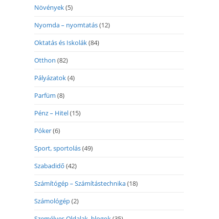
Növények
(5)
Nyomda – nyomtatás
(12)
Oktatás és Iskolák
(84)
Otthon
(82)
Pályázatok
(4)
Parfüm
(8)
Pénz – Hitel
(15)
Póker
(6)
Sport, sportolás
(49)
Szabadidő
(42)
Számítógép – Számítástechnika
(18)
Számológép
(2)
Személyes Oldalak, blogok
(35)