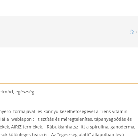
>
etmód, egészség
ry:
nyerő formájával és könnyű kezelhetőségével a Tiens vitamin
iái a weblapon : tisztítás és méregtelenítés, tápanyagpótlás és
lékek, AIRIZ termékek. Rábukkanhatsz itt a spirulina, ganoderma,
 sok különleges teára is. Az “egészség alatti” állapotban lévő