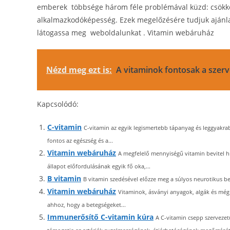
emberek többsége három féle problémával küzd: csökken
alkalmazkodóképesség. Ezek megelőzésére tudjuk ajánla
látogassa meg weboldalunkat . Vitamin webáruház
Nézd meg ezt is:
A vitaminok fontosak a szerv
Kapcsolódó:
C-vitamin
C-vitamin az egyik legismertebb tápanyag és leggyakra
fontos az egészség és a...
Vitamin webáruház
A megfelelő mennyiségű vitamin bevitel h
állapot előfordulásának egyik fő oka,...
B vitamin
B vitamin szedésével előzze meg a súlyos neurotikus bet
Vitamin webáruház
Vitaminok, ásványi anyagok, algák és még
ahhoz, hogy a betegségeket...
Immunerősítő C-vitamin kúra
A C-vitamin csepp szervezet