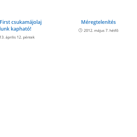
First csukamájolaj
Méregtelenítés
lunk kapható!
2012. május 7. hétfő
13. április 12. péntek