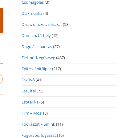
Csomagolás
(3)
Diákmunka
(4)
Divat, öltözet, ruházat
(58)
Domain, tárhely
(15)
Duguláselhárítás
(27)
Életmód, egészség
(487)
Építés, építőipar
(217)
Esküvő
(41)
pens
n
Étel, ital
(73)
ew
indow
Ezoterika
(5)
Film – Mozi
(8)
Fodrászat – Smink
(11)
Fogorvos, fogászat
(16)