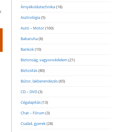
Árnyékolástechnika
(18)
k
Asztrológia
(5)
Autó – Motor
(160)
Babaruha
(8)
Bankok
(10)
Biztonság, vagyonvédelem
(21)
Biztosítás
(80)
Bútor, lakberendezés
(65)
CD – DVD
(3)
Cégalapítás
(13)
Chat – Fórum
(3)
Család, gyerek
(28)