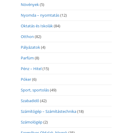
Növények
(5)
Nyomda – nyomtatás
(12)
Oktatás és Iskolák
(84)
Otthon
(82)
Pályázatok
(4)
Parfüm
(8)
Pénz – Hitel
(15)
Póker
(6)
Sport, sportolás
(49)
Szabadidő
(42)
Számítógép – Számítástechnika
(18)
Számológép
(2)
Személyes Oldalak, blogok
(35)