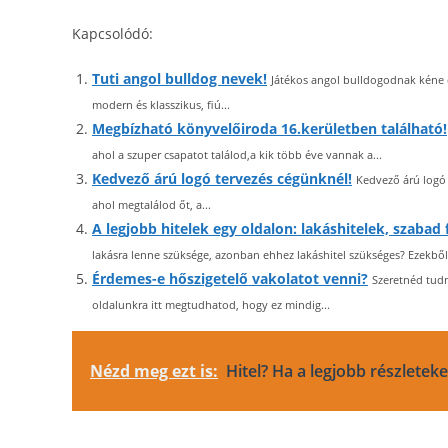
Kapcsolódó:
Tuti angol bulldog nevek!
Játékos angol bulldogodnak kéne e
modern és klasszikus, fiú...
Megbízható könyvelőiroda 16.kerületben található!
ahol a szuper csapatot találod,a kik több éve vannak a...
Kedvező árú logó tervezés cégünknél!
Kedvező árú logó 
ahol megtalálod őt, a...
A legjobb hitelek egy oldalon: lakáshitelek, szabad
lakásra lenne szüksége, azonban ehhez lakáshitel szükséges? Ezekbő
Érdemes-e hőszigetelő vakolatot venni?
Szeretnéd tudn
oldalunkra itt megtudhatod, hogy ez mindig...
Nézd meg ezt is:
Hitel? Ha a legjobb részleteke