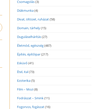
Csomagolás
(3)
Diákmunka
(4)
Divat, öltözet, ruházat
(58)
Domain, tárhely
(15)
pens
n
Duguláselhárítás
(27)
ew
indow
Életmód, egészség
(487)
Építés, építőipar
(217)
Esküvő
(41)
Étel, ital
(73)
Ezoterika
(5)
Film – Mozi
(8)
Fodrászat – Smink
(11)
Fogorvos, fogászat
(16)