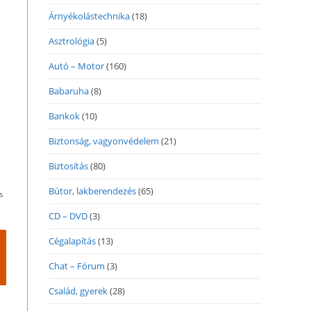
Árnyékolástechnika
(18)
Asztrológia
(5)
Autó – Motor
(160)
Babaruha
(8)
Bankok
(10)
,
Biztonság, vagyonvédelem
(21)
Biztosítás
(80)
Bútor, lakberendezés
(65)
s
CD – DVD
(3)
Cégalapítás
(13)
Chat – Fórum
(3)
Család, gyerek
(28)