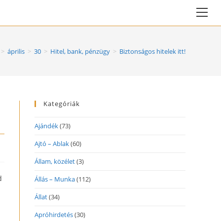
Vie
web
Me
>
április
>
30
>
Hitel, bank, pénzügy
>
Biztonságos hitelek itt!
Kategóriák
Ajándék
(73)
Ajtó – Ablak
(60)
Állam, közélet
(3)
d
Állás – Munka
(112)
Állat
(34)
Apróhirdetés
(30)