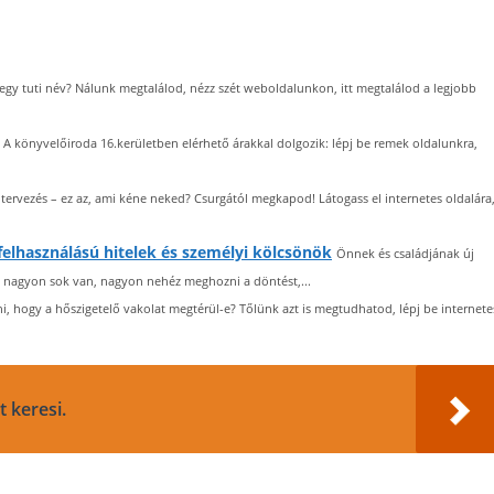
gy tuti név? Nálunk megtalálod, nézz szét weboldalunkon, itt megtalálod a legjobb
A könyvelőiroda 16.kerületben elérhető árakkal dolgozik: lépj be remek oldalunkra,
tervezés – ez az, ami kéne neked? Csurgától megkapod! Látogass el internetes oldalára
 felhasználású hitelek és személyi kölcsönök
Önnek és családjának új
l nagyon sok van, nagyon nehéz meghozni a döntést,...
i, hogy a hőszigetelő vakolat megtérül-e? Tőlünk azt is megtudhatod, lépj be internete
t keresi.