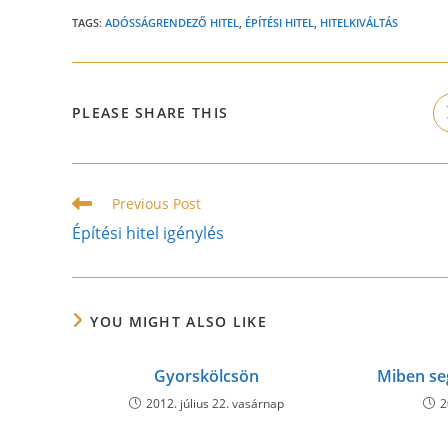
TAGS:
ADÓSSÁGRENDEZŐ HITEL
,
ÉPÍTÉSI HITEL
,
HITELKIVÁLTÁS
SHARE
PLEASE SHARE THIS
THIS
CONTENT
Read
Previous Post
more
Építési hitel igénylés
articles
YOU MIGHT ALSO LIKE
Gyorskölcsön
Miben seg
2012. július 22. vasárnap
2