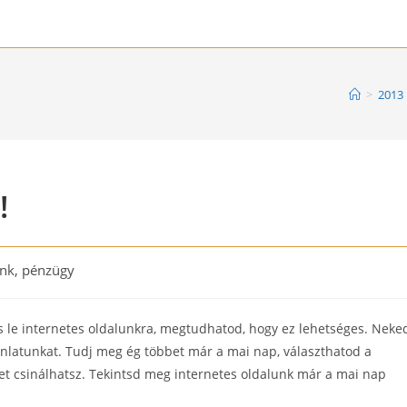
>
2013
!
ank, pénzügy
ss le internetes oldalunkra, megtudhatod, hogy ez lehetséges. Neke
ajánlatunkat. Tudj meg ég többet már a mai nap, választhatod a
gyet csinálhatsz. Tekintsd meg internetes oldalunk már a mai nap