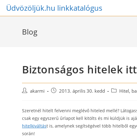
Skip
Üdvözöljük.hu linkkatalógus
to
content
Blog
Biztonságos hitelek itt
Post
Post
Post
akarmi
2013. április 30. kedd
Hitel, b
author:
published:
category:
Szeretnél hitelt felvenni meglévő hiteled mellé? Látoga
csak egy egyszerű űrlapot kell kitölts és mi küldjük is 
hitelkiváltás
t is, amelynek segítségével több hitelből e
során!