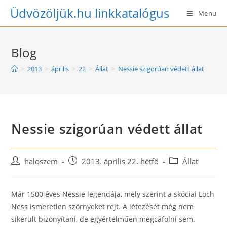
Skip
Üdvözöljük.hu linkkatalógus
Menu
to
content
Blog
>
2013
>
április
>
22
>
Állat
>
Nessie szigorúan védett állat
Nessie szigorúan védett állat
Post
Post
Post
haloszem
2013. április 22. hétfő
Állat
author:
published:
category:
Már 1500 éves Nessie legendája, mely szerint a skóciai Loch
Ness ismeretlen szörnyeket rejt. A létezését még nem
sikerült bizonyítani, de egyértelműen megcáfolni sem.