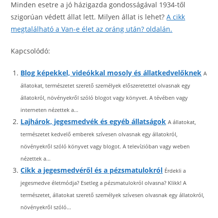
Minden esetre a jó házigazda gondosságával 1934-től
szigorúan védett állat lett. Milyen állat is lehet?
A cikk
megtalálható a Van-e élet az oráng után? oldalán.
Kapcsolódó:
Blog képekkel, videókkal mosoly és állatkedvelőknek
A
állatokat, természetet szerető személyek előszeretettel olvasnak egy
állatokról, növényekről szóló blogot vagy könyvet. A tévében vagy
interneten nézettek a...
Lajhárok, jegesmedvék és egyéb állatságok
A állatokat,
természetet kedvelő emberek szívesen olvasnak egy állatokról,
növényekről szóló könyvet vagy blogot. A televízióban vagy weben
nézettek a...
Cikk a jegesmedvéről és a pézsmatulokról
Érdekli a
jegesmedve életmódja? Esetleg a pézsmatulokról olvasna? Klikk! A
természetet, állatokat szerető személyek szívesen olvasnak egy állatokról,
növényekről szóló...