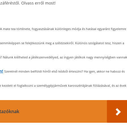
áféréstől. Olvass erről most!
A mate tea története, fogyasztásának különleges módja és hatásai egyaránt figyelemre
semmiképpen se felejtkezzünk meg a széldzsekiről. Különös szolgálatot tesz, hiszen a
ani? Nálunk kiélheted a játékszenvedélyed, az ingyen játékok nagy mennyiségben vanna
n!
Szeretnél minden belföldi hírről első kézből értesülni? Ha igen, akkor ne habozz és
e kezdett el foglalkozni a személygépjárművek karosszériájának fóliázásával, és az évek
utazóknak