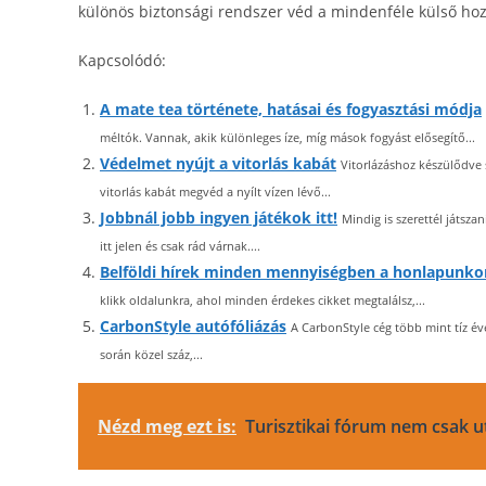
különös biztonsági rendszer véd a mindenféle külső hozz
Kapcsolódó:
A mate tea története, hatásai és fogyasztási módja
méltók. Vannak, akik különleges íze, míg mások fogyást elősegítő...
Védelmet nyújt a vitorlás kabát
Vitorlázáshoz készülődve 
vitorlás kabát megvéd a nyílt vízen lévő...
Jobbnál jobb ingyen játékok itt!
Mindig is szerettél játsz
itt jelen és csak rád várnak....
Belföldi hírek minden mennyiségben a honlapunko
klikk oldalunkra, ahol minden érdekes cikket megtalálsz,...
CarbonStyle autófóliázás
A CarbonStyle cég több mint tíz év
során közel száz,...
Nézd meg ezt is:
Turisztikai fórum nem csak 