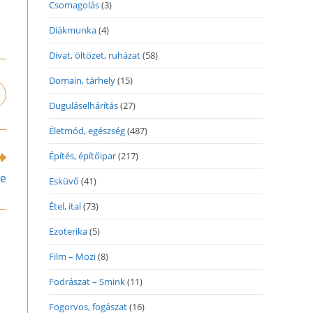
Csomagolás
(3)
Diákmunka
(4)
Divat, öltözet, ruházat
(58)
Domain, tárhely
(15)
pens
Duguláselhárítás
(27)
n
ew
Életmód, egészség
(487)
indow
Építés, építőipar
(217)
re
Esküvő
(41)
Étel, ital
(73)
Ezoterika
(5)
Film – Mozi
(8)
Fodrászat – Smink
(11)
Fogorvos, fogászat
(16)