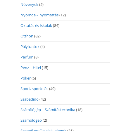
Növények
(5)
Nyomda – nyomtatás
(12)
Oktatás és Iskolák
(84)
Otthon
(82)
Pályázatok
(4)
Parfüm
(8)
Pénz – Hitel
(15)
Póker
(6)
Sport, sportolás
(49)
Szabadidő
(42)
Számítógép – Számítástechnika
(18)
Számológép
(2)
Személyes Oldalak, blogok
(35)