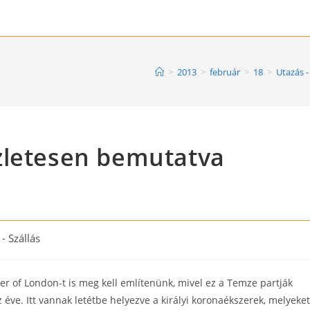
>
2013
>
február
>
18
>
Utazás -
zletesen bemutatva
- Szállás
r of London-t is meg kell említenünk, mivel ez a Temze partják
 éve. Itt vannak letétbe helyezve a királyi koronaékszerek, melyeket