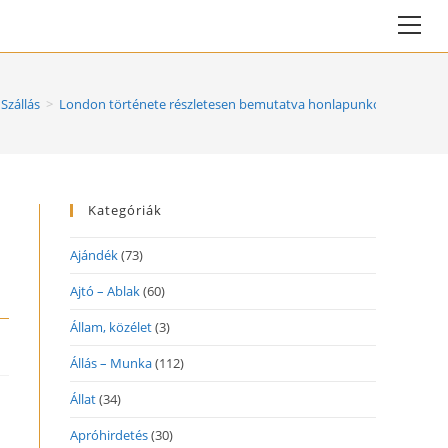
Vie
web
Me
 Szállás
>
London története részletesen bemutatva honlapunkon!
Kategóriák
Ajándék
(73)
Ajtó – Ablak
(60)
Állam, közélet
(3)
Állás – Munka
(112)
Állat
(34)
Apróhirdetés
(30)