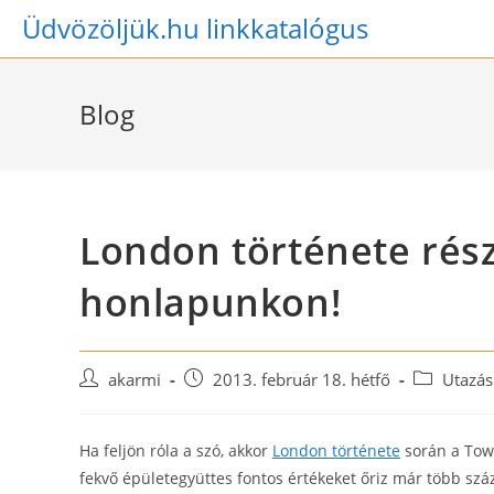
Skip
Üdvözöljük.hu linkkatalógus
to
content
Blog
London története rés
honlapunkon!
Post
Post
Post
akarmi
2013. február 18. hétfő
Utazás 
author:
published:
category:
Ha feljön róla a szó, akkor
London története
során a Towe
fekvő épületegyüttes fontos értékeket őriz már több száz