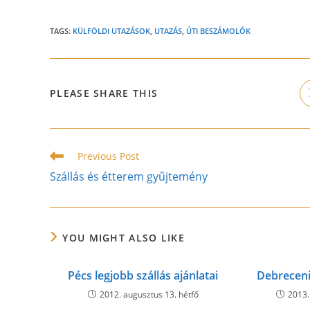
TAGS:
KÜLFÖLDI UTAZÁSOK
,
UTAZÁS
,
ÚTI BESZÁMOLÓK
SHARE
PLEASE SHARE THIS
THIS
CONTENT
Read
Previous Post
more
Szállás és étterem gyűjtemény
articles
YOU MIGHT ALSO LIKE
Pécs legjobb szállás ajánlatai
Debreceni 
2012. augusztus 13. hétfő
2013.