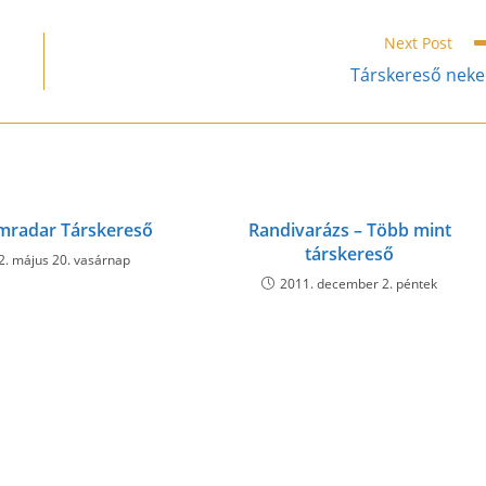
window
window
window
window
window
window
window
window
window
w
Next Post
Társkereső nek
mradar Társkereső
Randivarázs – Több mint
társkereső
2. május 20. vasárnap
2011. december 2. péntek