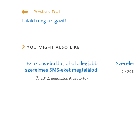
CONTENT
Read
Previous Post
more
Találd meg az igazit!
articles
YOU MIGHT ALSO LIKE
Ez az a weboldal, ahol a legjobb
Szerele
szerelmes SMS-eket megtalálod!
201
2012. augusztus 9. csütörtök