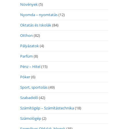
Növények
(5)
Nyomda – nyomtatás
(12)
Oktatás és Iskolák
(84)
Otthon
(82)
Pályázatok
(4)
Parfüm
(8)
Pénz – Hitel
(15)
Póker
(6)
Sport, sportolás
(49)
Szabadidő
(42)
Számítógép – Számítástechnika
(18)
Számológép
(2)
Személyes Oldalak, blogok
(35)