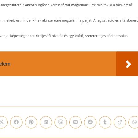
 megszüntetni? Akkor sürgősen keress társat magadnak. Erre találták ki a társkereső
, neked, és mindenkinek aki szeretné megtalálni a párját. A regisztráció és a társkeres
van,a képességeinket kiteljesítő hivatás és egy építő, szeretetteljes párkapcsolat.
relem
Opens
Opens
Opens
Opens
Opens
Opens
Opens
Opens
Opens
O
in
in
in
in
in
in
in
in
in
i
a
a
a
a
a
a
a
a
a
a
new
new
new
new
new
new
new
new
new
n