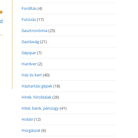
indow
Fordítás
(4)
Fotózás
(17)
ed
Gasztronómia
(25)
Gazdaság
(21)
Gépipar
(7)
Hardver
(2)
Ház és kert
(40)
Háztartási gépek
(18)
Hírek, híroldalak
(26)
Hitel, bank, pénzügy
(41)
Hobbi
(12)
Horgászat
(6)