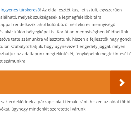
t
ingyenes társkereső
! Az oldal esztétikus, letisztult, egyszerűen
alálható, melyek szükségesek a legmegfelelőbb társ
atlappal rendelkezik, ahol különböző mértékű és mennyiségű
t és akár külön bélyegképet is. Korlátlan mennyiségben küldhetünk
ővé tette számunkra választottunk, hiszen a fejlesztők nagy gond
Külön szabályozhatjuk, hogy úgynevezett engedély joggal, milyen
tozhatjuk az adatlapunk megtekintését, fényképeink megtekintését 
let számunkra.
csak érdeklődnek a párkapcsolati témák iránt, hiszen az oldal többi
ókat, úgyhogy mindenkit szeretettel várunk!