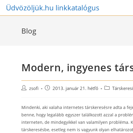
Skip
Üdvözöljük.hu linkkatalógus
to
content
Blog
Modern, ingyenes társ
Post
Post
Post
zsofi
2013. január 21. hétfő
Társkeres
author:
published:
category:
Mindenki, aki valaha internetes társkeresésre adta a fej
benne, hogy legalább egyszer találkozott azzal a problé
interneten, de mindegyikkel van valamilyen probléma. K
társkeresésbe, esetleg nem is vagyunk olyan elhatározot