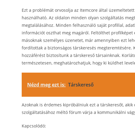
Ezt a problémát orvosolja az Itemcore által üzemeltetet
használható. Az oldalon minden olyan szolgáltatás megt
megtalálásához. Minden felhasználó saját profillal, ad
információt oszthat meg magáról. Feltölthet profilképe
másoknak személyes üzenetet, már amennyiben ezt lehet
fordítottak a biztonságos társkeresés megteremtésére. 
hozzáférést biztosítunk a társkereső társainknak. Korlá
természetesen, meghatározhatjuk, hogy ki küldhet leve
Nézd meg ezt is:
Társkereső
Azoknak is érdemes kipróbálniuk ezt a társkeresőt, akik 
szolgáltatásához méltó fórum várja a kommunikálni vágy
Kapcsolódó: