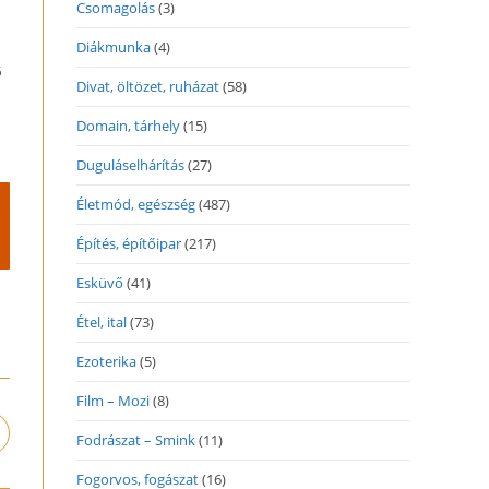
Csomagolás
(3)
Diákmunka
(4)
ő
Divat, öltözet, ruházat
(58)
Domain, tárhely
(15)
Duguláselhárítás
(27)
Életmód, egészség
(487)
Építés, építőipar
(217)
Esküvő
(41)
Étel, ital
(73)
Ezoterika
(5)
Film – Mozi
(8)
pens
Fodrászat – Smink
(11)
n
Fogorvos, fogászat
(16)
ew