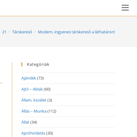
Vie
web
Me
>
21
>
Társkereső
>
Modern, ingyenes társkereső a láthatáron!
Kategóriák
Ajándék
(73)
Ajtó – Ablak
(60)
Állam, közélet
(3)
Állás – Munka
(112)
Állat
(34)
Apróhirdetés
(30)