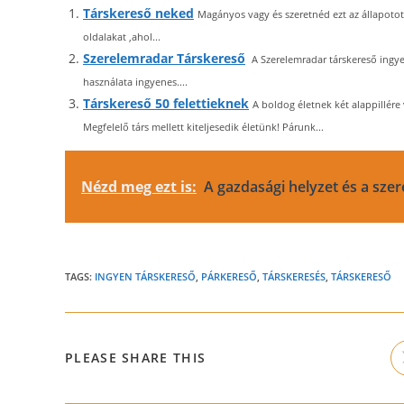
Társkereső neked
Magányos vagy és szeretnéd ezt az állapotot
oldalakat ,ahol...
Szerelemradar Társkereső
A Szerelemradar társkereső ingyen
használata ingyenes....
Társkereső 50 felettieknek
A boldog életnek két alappillére 
Megfelelő társ mellett kiteljesedik életünk! Párunk...
Nézd meg ezt is:
A gazdasági helyzet és a sze
TAGS:
INGYEN TÁRSKERESŐ
,
PÁRKERESŐ
,
TÁRSKERESÉS
,
TÁRSKERESŐ
SHARE
PLEASE SHARE THIS
THIS