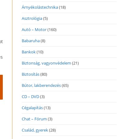
Árnyékolástechnika
(18)
Asztrológia
(5)
Autó – Motor
(160)
Babaruha
(8)
ot
Bankok
(10)
és
Biztonság, vagyonvédelem
(21)
Biztosítás
(80)
Bútor, lakberendezés
(65)
CD – DVD
(3)
Cégalapítás
(13)
Chat – Fórum
(3)
Család, gyerek
(28)