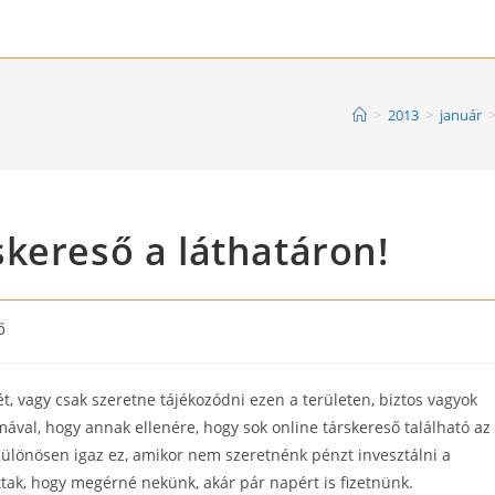
>
2013
>
január
kereső a láthatáron!
ő
ét, vagy csak szeretne tájékozódni ezen a területen, biztos vagyok
mával, hogy annak ellenére, hogy sok online társkereső található az
ülönösen igaz ez, amikor nem szeretnénk pénzt invesztálni a
tak, hogy megérné nekünk, akár pár napért is fizetnünk.