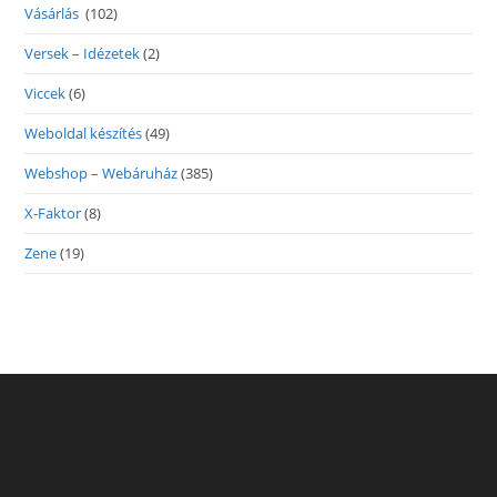
Vásárlás
(102)
Versek – Idézetek
(2)
Viccek
(6)
Weboldal készítés
(49)
Webshop – Webáruház
(385)
X-Faktor
(8)
Zene
(19)