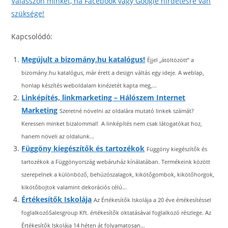
Válasszon minket, ha Facebook vagy Google hirdetésre van
szüksége!
Kapcsolódó:
Megújult a bizomány.hu katalógus!
Éjjel „átöltözött” a
bizomány.hu katalógus, már érett a design váltás egy ideje. A weblap,
honlap készítés weboldalam kinézetét kapta meg,...
Linképítés, linkmarketing – Hálószem Internet
Marketing
Szeretné növelni az oldalára mutató linkek számát?
Keressen minket bizalommal! A linképítés nem csak látogatókat hoz,
hanem növeli az oldalunk...
Függöny kiegészítők és tartozékok
Függöny kiegészítők és
tartozékok a Függönyország webáruház kínálatában. Termékeink között
szerepelnek a különböző, behúzószalagok, kikötőgombok, kikötőhorgok,
kikötőbojtok valamint dekorációs célú...
Értékesítők Iskolája
Az Értékesítők Iskolája a 20 éve értékesítéssel
foglalkozóSalesgroup Kft. értékesítők oktatásával foglalkozó részlege. Az
Értékesítők Iskolája 14 héten át folyamatosan...