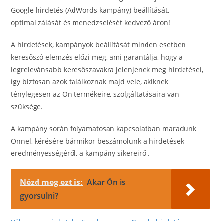
Google hirdetés (AdWords kampány) beállítását,
optimalizálását és menedzselését kedvező áron!
A hirdetések, kampányok beállítását minden esetben
keresőszó elemzés előzi meg, ami garantálja, hogy a
legrelevánsabb keresőszavakra jelenjenek meg hirdetései,
így biztosan azok találkoznak majd vele, akiknek
ténylegesen az Ön termékeire, szolgáltatásaira van
szüksége.
A kampány során folyamatosan kapcsolatban maradunk
Önnel, kérésére bármikor beszámolunk a hirdetések
eredményességéről, a kampány sikereiről.
Nézd meg ezt is:
Akar Ön is
gyorsulni?