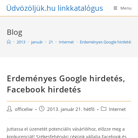
Skip
Üdvözöljük.hu linkkatalógus
Menu
to
content
Blog
>
2013
>
január
>
21
>
Internet
>
Erdeményes Google hirdetés, F
Erdeményes Google hirdetés,
Facebook hirdetés
Post
Post
Post
officeliw
2013. január 21. hétfő
Internet
author:
published:
category:
Juttassa el üzenetét potenciális vásárlóihoz, előzze meg a
konkurenciát! Székesfehérvári cégünk vállalja Facebook és