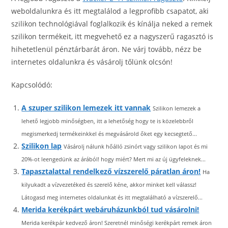
weboldalunkra és itt megtalálod a legprofibb csapatot, aki
szilikon technológiával foglalkozik és kínálja neked a remek
szilikon termékeit, itt megvehető ez a nagyszerű ragasztó is
hihetetlenül pénztárbarát áron. Ne várj tovább, nézz be
internetes oldalunkra és vásárolj tőlünk olcsón!
Kapcsolódó:
A szuper szilikon lemezek itt vannak
Szilikon lemezek a
lehető legjobb minőségben, itt a lehetőség hogy te is közelebbről
megismerkedj termékeinkkel és megvásárold őket egy kecsegtető...
Szilikon lap
Vásárolj nálunk hőálló zsinórt vagy szilikon lapot és mi
20%-ot leengedünk az árából! hogy miért? Mert mi az új ügyfeleknek...
Tapasztalattal rendelkező vízszerelő páratlan áron!
Ha
kilyukadt a vízvezetéked és szerelő kéne, akkor minket kell válassz!
Látogasd meg internetes oldalunkat és itt megtalálható a vízszerelő...
Merida kerékpárt webáruházunkból tud vásárolni!
Merida kerékpár kedvező áron! Szeretnél minőségi kerékpárt remek áron