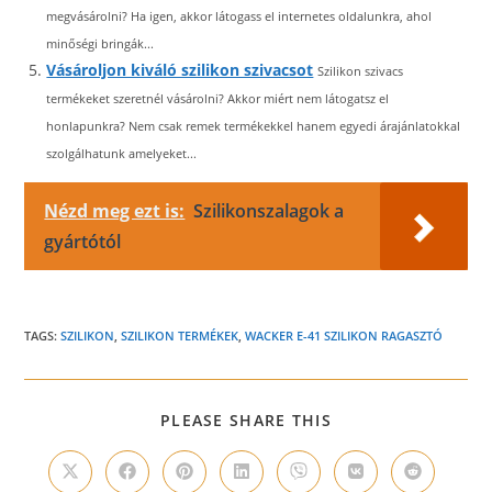
megvásárolni? Ha igen, akkor látogass el internetes oldalunkra, ahol
minőségi bringák...
Vásároljon kiváló szilikon szivacsot
Szilikon szivacs
termékeket szeretnél vásárolni? Akkor miért nem látogatsz el
honlapunkra? Nem csak remek termékekkel hanem egyedi árajánlatokkal
szolgálhatunk amelyeket...
Nézd meg ezt is:
Szilikonszalagok a
gyártótól
TAGS:
SZILIKON
,
SZILIKON TERMÉKEK
,
WACKER E-41 SZILIKON RAGASZTÓ
SHARE
PLEASE SHARE THIS
THIS
CONTENT
Opens
Opens
Opens
Opens
Opens
Opens
Opens