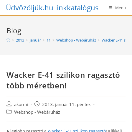
Skip
Üdvözöljük.hu linkkatalógus
Menu
to
content
Blog
>
2013
>
január
>
11
>
Webshop - Webáruház
>
Wacker E-41 szil
Wacker E-41 szilikon ragasztó
több méretben!
Post
Post
akarmi
2013. január 11. péntek
author:
published:
Post
Webshop - Webáruház
category:
A legjobb ragasztó a
Wacker E-41 szilikon ragasztó
! Klikkelj