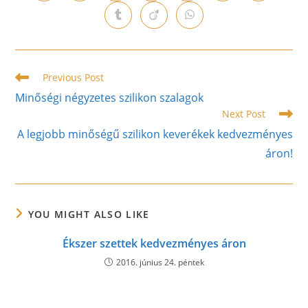
in
in
in
in
in
in
in
a
a
a
a
a
a
a
Opens
Opens
Opens
new
new
new
new
new
new
new
in
in
in
window
window
window
window
window
window
window
a
a
a
new
new
new
window
window
window
Read
Previous Post
more
Minőségi négyzetes szilikon szalagok
articles
Next Post
A legjobb minőségű szilikon keverékek kedvezményes
áron!
YOU MIGHT ALSO LIKE
Ékszer szettek kedvezményes áron
2016. június 24. péntek