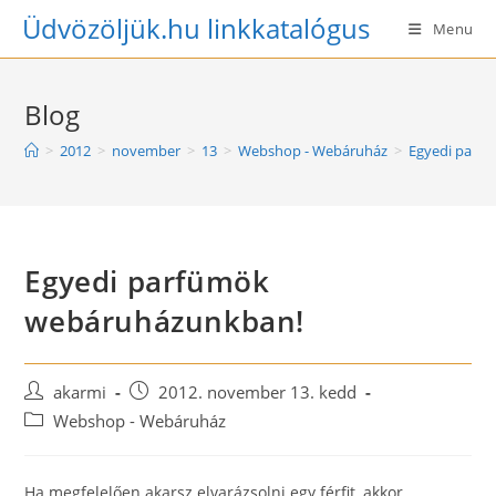
Skip
Üdvözöljük.hu linkkatalógus
Menu
to
content
Blog
>
2012
>
november
>
13
>
Webshop - Webáruház
>
Egyedi parf
Egyedi parfümök
webáruházunkban!
Post
Post
akarmi
2012. november 13. kedd
author:
published:
Post
Webshop - Webáruház
category:
Ha megfelelően akarsz elvarázsolni egy férfit, akkor