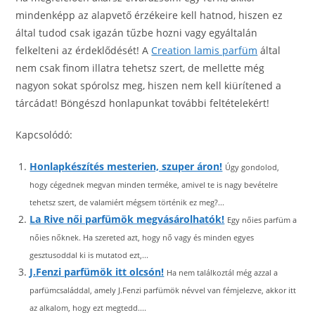
mindenképp az alapvető érzékeire kell hatnod, hiszen ez
által tudod csak igazán tűzbe hozni vagy egyáltalán
felkelteni az érdeklődését! A
Creation lamis parfüm
által
nem csak finom illatra tehetsz szert, de mellette még
nagyon sokat spórolsz meg, hiszen nem kell kiürítened a
tárcádat! Böngészd honlapunkat további feltételekért!
Kapcsolódó:
Honlapkészítés mesterien, szuper áron!
Úgy gondolod,
hogy cégednek megvan minden terméke, amivel te is nagy bevételre
tehetsz szert, de valamiért mégsem történik ez meg?...
La Rive női parfümök megvásárolhatók!
Egy nőies parfüm a
nőies nőknek. Ha szereted azt, hogy nő vagy és minden egyes
gesztusoddal ki is mutatod ezt,...
J.Fenzi parfümök itt olcsón!
Ha nem találkoztál még azzal a
parfümcsaláddal, amely J.Fenzi parfümök névvel van fémjelezve, akkor itt
az alkalom, hogy ezt megtedd....