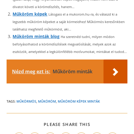
divatot követi a körömdíszítés, hanem...
Műköröm képek
Látogass el a mukorom.hu-ra, és válaszd ki a
legszebb műköröm képeket a saját körmeidhez! Műkörmös keresőnkben
találhatsz megfelelő műkörmöst, aki...
Műköröm minták blog
Ha szeretnéd tudni, milyen módon
befolyásolhatod a körömdíszítések megvalósítását, melyek azok az
eszközök, amelyekkel a legkülönfélébb motívumokat, mintákat el tudod...
Nézd meg ezt is:
Műköröm minták
TAGS:
MŰKÖRMÖS
,
MŰKÖRÖM
,
MŰKÖRÖM KÉPEK MINTÁK
SHARE
PLEASE SHARE THIS
THIS
CONTENT