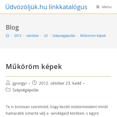
Skip
Üdvözöljük.hu linkkatalógus
Menu
to
content
Blog
>
2012
>
október
>
23
>
Szépségápolás
>
Műköröm képek
Műköröm képek
Post
Post
gyongyi
2012. október 23. kedd
author:
published:
Post
Szépségápolás
category:
Te is biztosan szeretnéd, hogy kezdő műkörmösként minél
hamarabb ismerté válj a vendégeid körében, s egyre