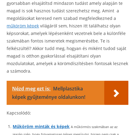
gyorsabban elsajátítsd mindazon tudást amely alapján te
magad is sok hasznos tudást szerezhetsz meg. Amint a
megoldásokat keresed nem szabad megfeledkezned a
műköröm képek
világáról sem, hiszen itt találhatsz olyan
képsorokat, amelyek lépésenként vezetnek bele a különféle
szakmában fontos ismeretek megismerésébe. Te is
felkészültél? Akkor tudd meg, hogyan és miként tudod saját
magad is otthon gyakorlással elsajátítani olyan
mozdulatokat, amelyek a körömdíszítésben fontosak lesznek
a számodra.
Nézd meg ezt is:
Mellplasztika
képek gyűjteménye oldalunkon!
Kapcsolódó:
Műköröm minták és képek
A műkörmös szakmában az az
igazán szép, hogy folyamatosan képes megújulni, hiszen nem csak a