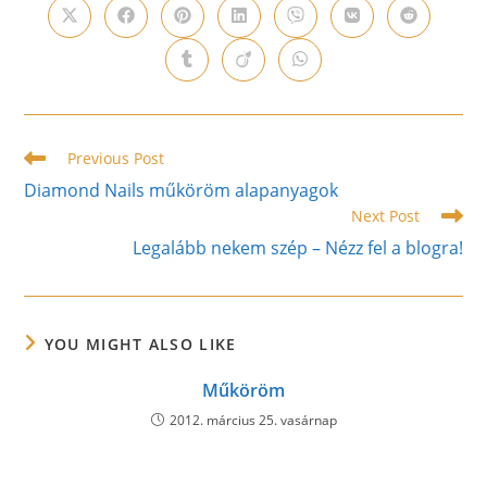
Opens
Opens
Opens
Opens
Opens
Opens
Opens
in
in
in
in
in
in
in
a
a
a
a
a
a
a
Opens
Opens
Opens
new
new
new
new
new
new
new
in
in
in
window
window
window
window
window
window
window
a
a
a
new
new
new
window
window
window
Read
Previous Post
more
Diamond Nails műköröm alapanyagok
articles
Next Post
Legalább nekem szép – Nézz fel a blogra!
YOU MIGHT ALSO LIKE
Műköröm
2012. március 25. vasárnap