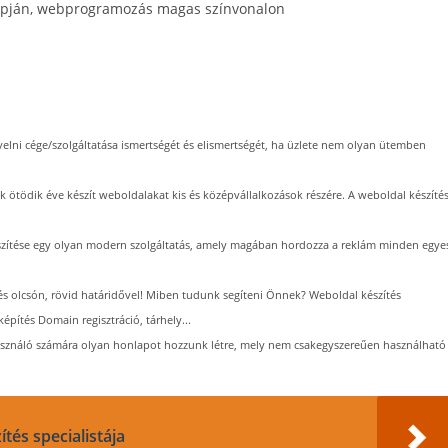
lapján, webprogramozás magas színvonalon
elni cége/szolgáltatása ismertségét és elismertségét, ha üzlete nem olyan ütemben
 ötödik éve készít weboldalakat kis és középvállalkozások részére. A weboldal készíté
észítése egy olyan modern szolgáltatás, amely magában hordozza a reklám minden egye
és olcsón, rövid határidővel! Miben tudunk segíteni Önnek? Weboldal készítés
építés Domain regisztráció, tárhely...
lhasználó számára olyan honlapot hozzunk létre, mely nem csakegyszereűen használható
tés specialistája