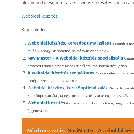
olcsón, webdesign tervezése, webszerkesztés sablon a
Weboldal készítés
Kapcsolódó:
Weboldal készítés, keresőoptimalizálás
Ha szeretné növ
fejlődik, ahogy Ön szeretné, ha már van weboldala,...
NaviMaster – A weboldal készítés specialistája
Cégünk
összetett feladat, amely magas szintű szakmai hozzáértést igényel....
A weboldal készítés szolgáltatás
Az internetes portál elk
fortéját. Ezeket az oldalakat már...
Weboldal készítés, keresőoptimalizálás
Weboldal készít
Keresőoptimalizálás, látogatottság növelés Marketing tanácsadás Link
Weboldal készítés
A cél a weboldal készítés terén, hogy a fe
új generációs,...
Nézd meg ezt is:
NaviMaster - A weboldal készí