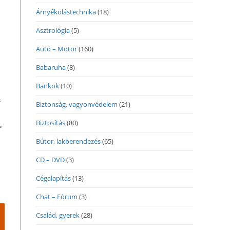
Árnyékolástechnika
(18)
Asztrológia
(5)
Autó – Motor
(160)
Babaruha
(8)
Bankok
(10)
s
Biztonság, vagyonvédelem
(21)
Biztosítás
(80)
s
Bútor, lakberendezés
(65)
CD – DVD
(3)
Cégalapítás
(13)
Chat – Fórum
(3)
Család, gyerek
(28)