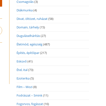
Csomagolás
(3)
Diákmunka
(4)
Divat, öltözet, ruházat
(58)
Domain, tárhely
(15)
pens
n
Duguláselhárítás
(27)
ew
Életmód, egészség
(487)
indow
Építés, építőipar
(217)
Esküvő
(41)
Étel, ital
(73)
Ezoterika
(5)
Film – Mozi
(8)
Fodrászat – Smink
(11)
Fogorvos, fogászat
(16)