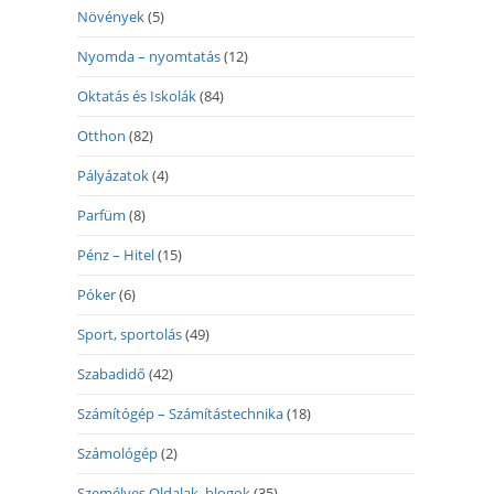
Növények
(5)
Nyomda – nyomtatás
(12)
Oktatás és Iskolák
(84)
Otthon
(82)
Pályázatok
(4)
Parfüm
(8)
Pénz – Hitel
(15)
Póker
(6)
Sport, sportolás
(49)
Szabadidő
(42)
Számítógép – Számítástechnika
(18)
Számológép
(2)
Személyes Oldalak, blogok
(35)