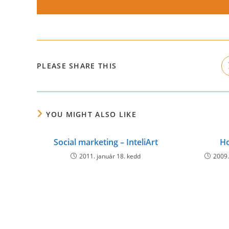
SHARE
PLEASE SHARE THIS
THIS
CONTENT
YOU MIGHT ALSO LIKE
Social marketing – InteliArt
Ho
2011. január 18. kedd
2009.