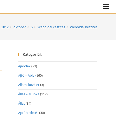
Vie
web
Me
2012
>
október
>
5
>
Weboldal készítés
>
Weboldal készítés
Kategóriák
Ajándék
(73)
Ajtó – Ablak
(60)
Állam, közélet
(3)
Állás – Munka
(112)
Állat
(34)
Apróhirdetés
(30)