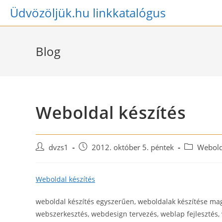
Skip
Üdvözöljük.hu linkkatalógus
to
content
Blog
Weboldal készítés
Post
Post
Post
dvzs1
2012. október 5. péntek
Webold
author:
published:
category:
Weboldal készítés
weboldal készítés egyszerűen, weboldalak készítése mag
webszerkesztés, webdesign tervezés, weblap fejlesztés