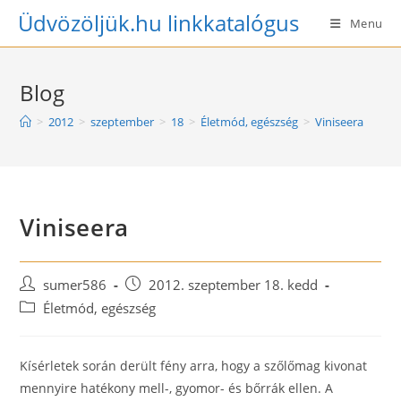
Skip
Üdvözöljük.hu linkkatalógus
Menu
to
content
Blog
>
2012
>
szeptember
>
18
>
Életmód, egészség
>
Viniseera
Viniseera
Post
Post
sumer586
2012. szeptember 18. kedd
author:
published:
Post
Életmód, egészség
category:
Kísérletek során derült fény arra, hogy a szőlőmag kivonat
mennyire hatékony mell-, gyomor- és bőrrák ellen. A