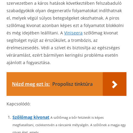
szervezetben a káros hatások következtében felszabaduló
szabadgyökök olyan degeneratív folyamatokat indíthatnak
el, melyek végül súlyos betegségeket okozhatnak. A piros
szőlőmag kivonat azonban képes ezt a folyamatot blokkolni
és még idejében leállítani. A
Viniseera
szőlőmag kivonat
segítséget nyújt az érszűkület, a trombózis, az
érelmeszesedés. Védi a szívet és biztosítja az egészséges
véráramlást, ezért bármilyen keringési probléma esetén
ajánlott a fogyasztása.
Nézd meg ezt is:
Propolisz tinktúra
Kapcsolódó:
Szőlőmag kivonat
A szőlőmag a bőr felületét is képes
megfiatalítani, csökkentvén a ráncaink mélységén. A szőlőnek a magja egy
olyan étel, amely...