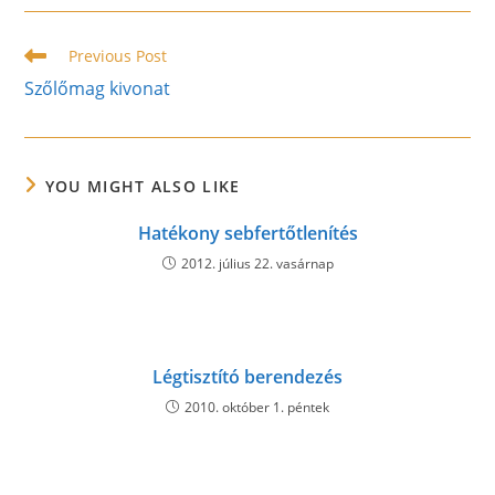
new
new
new
window
window
window
Read
Previous Post
more
Szőlőmag kivonat
articles
YOU MIGHT ALSO LIKE
Hatékony sebfertőtlenítés
2012. július 22. vasárnap
Légtisztító berendezés
2010. október 1. péntek