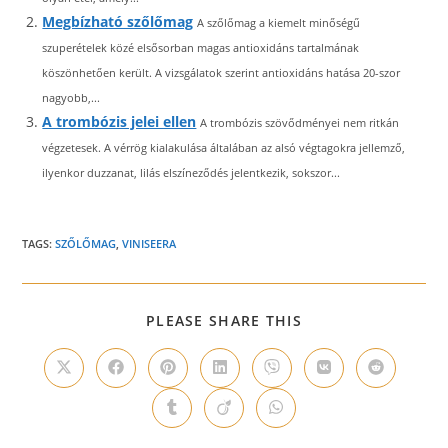
Megbízható szőlőmag
A szőlőmag a kiemelt minőségű
szuperételek közé elsősorban magas antioxidáns tartalmának
köszönhetően került. A vizsgálatok szerint antioxidáns hatása 20-szor
nagyobb,...
A trombózis jelei ellen
A trombózis szövődményei nem ritkán
végzetesek. A vérrög kialakulása általában az alsó végtagokra jellemző,
ilyenkor duzzanat, lilás elszíneződés jelentkezik, sokszor...
TAGS:
SZŐLŐMAG
,
VINISEERA
SHARE
PLEASE SHARE THIS
THIS
CONTENT
Opens
Opens
Opens
Opens
Opens
Opens
Opens
in
in
in
in
in
in
in
a
a
a
a
a
a
a
Opens
Opens
Opens
new
new
new
new
new
new
new
in
in
in
window
window
window
window
window
window
window
a
a
a