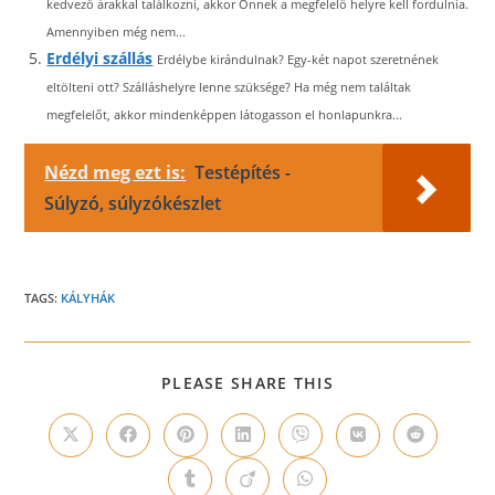
kedvező árakkal találkozni, akkor Önnek a megfelelő helyre kell fordulnia.
Amennyiben még nem...
Erdélyi szállás
Erdélybe kirándulnak? Egy-két napot szeretnének
eltölteni ott? Szálláshelyre lenne szüksége? Ha még nem találtak
megfelelőt, akkor mindenképpen látogasson el honlapunkra...
Nézd meg ezt is:
Testépítés -
Súlyzó, súlyzókészlet
TAGS:
KÁLYHÁK
SHARE
PLEASE SHARE THIS
THIS
CONTENT
Opens
Opens
Opens
Opens
Opens
Opens
Opens
in
in
in
in
in
in
in
a
a
a
a
a
a
a
Opens
Opens
Opens
new
new
new
new
new
new
new