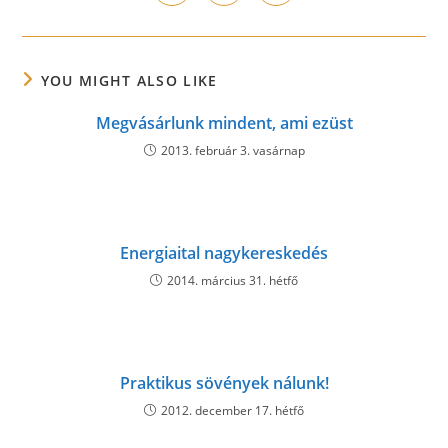
in
in
in
window
window
window
window
window
window
window
a
a
a
new
new
new
window
window
window
YOU MIGHT ALSO LIKE
Megvásárlunk mindent, ami ezüst
2013. február 3. vasárnap
Energiaital nagykereskedés
2014. március 31. hétfő
Praktikus sövények nálunk!
2012. december 17. hétfő