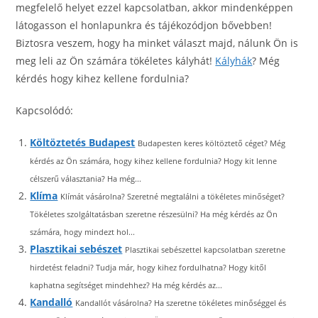
megfelelő helyet ezzel kapcsolatban, akkor mindenképpen
látogasson el honlapunkra és tájékozódjon bővebben!
Biztosra veszem, hogy ha minket választ majd, nálunk Ön is
meg leli az Ön számára tökéletes kályhát!
Kályhák
? Még
kérdés hogy kihez kellene fordulnia?
Kapcsolódó:
Költöztetés Budapest
Budapesten keres költöztető céget? Még
kérdés az Ön számára, hogy kihez kellene fordulnia? Hogy kit lenne
célszerű választania? Ha még...
Klíma
Klímát vásárolna? Szeretné megtalálni a tökéletes minőséget?
Tökéletes szolgáltatásban szeretne részesülni? Ha még kérdés az Ön
számára, hogy mindezt hol...
Plasztikai sebészet
Plasztikai sebészettel kapcsolatban szeretne
hirdetést feladni? Tudja már, hogy kihez fordulhatna? Hogy kitől
kaphatna segítséget mindehhez? Ha még kérdés az...
Kandalló
Kandallót vásárolna? Ha szeretne tökéletes minőséggel és