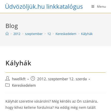
Skip
Üdvözöljük.hu linkkatalógus
Menu
to
content
Blog
>
2012
>
szeptember
>
12
>
Kereskedelem
>
Kályhák
Kályhák
Post
Post
hwellkft
2012. szeptember 12. szerda
author:
published:
Post
Kereskedelem
category:
Kályhát szeretne vásárolni? Még kérdés az Ön számára,
hogy kihez kellene fordulnia? Ha eddig még nem talált