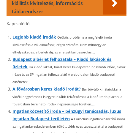
kiállítás kivitelezés, információs
táblarendszer
Kapcsolódó:
Legjobb kiadó irodák
Örökös probléma a megfelelő iroda
kiválasztása a vállalkozások, cégek számára. Nem mindegy az
elhelyezkedés, a bérleti díj, az energetikai besorolás....
Budapest albérlet felhozatala – Kiadó lakások és
üzletek
Ha kiadó lakást, házat keres Budapesten hosszabb időre, akkor
nézze át az SP Ingatlan felhozatalát! A weboldalon kiadó budapesti
albérletek...
A fővárosban keres kiadó irodát?
Bár bővülő kínálatukkal a
vidéki nagyvárosok is egyre inkább felzárkóznak a kiadó iroda piacon, a
fővárosban bérelhető irodák népszerűsége töretlen....
Ingatlanközvetítő iroda – pénzügyi tanácsadás, luxus
ingatlan Budapest területén
A Cornelius ingatlanközvetítő iroda
az ingatlankereskedelemben töltött több éves tapasztalattal a budapesti