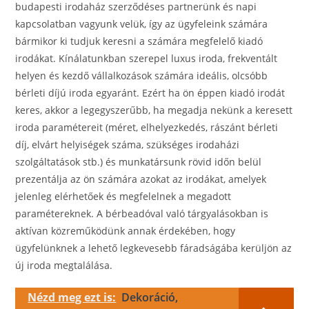
budapesti irodaház szerződéses partnerünk és napi
kapcsolatban vagyunk velük, így az ügyfeleink számára
bármikor ki tudjuk keresni a számára megfelelő kiadó
irodákat. Kínálatunkban szerepel luxus iroda, frekventált
helyen és kezdő vállalkozások számára ideális, olcsóbb
bérleti díjú iroda egyaránt. Ezért ha ön éppen kiadó irodát
keres, akkor a legegyszerűbb, ha megadja nekünk a keresett
iroda paramétereit (méret, elhelyezkedés, rászánt bérleti
díj, elvárt helyiségek száma, szükséges irodaházi
szolgáltatások stb.) és munkatársunk rövid időn belül
prezentálja az ön számára azokat az irodákat, amelyek
jelenleg elérhetőek és megfelelnek a megadott
paramétereknek. A bérbeadóval való tárgyalásokban is
aktívan közreműködünk annak érdekében, hogy
ügyfelünknek a lehető legkevesebb fáradságába kerüljön az
új iroda megtalálása.
Nézd meg ezt is:
Dekoráció,