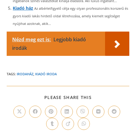
ingatlanok színes választékát kínálja eladásra. Aki luxus ingatlant...
Kiadó ház
Az albérletfigyelő célja egy olyan professzionális korszerű és
gyors kiadó lakás hirdető oldal létrehozása, amely kiemelt segítséget
nyújthat azoknak, akik...
Nézd meg ezt is:
Legjobb kiadó
irodák
TAGS:
IRODAHÁZ
,
KIADÓ IRODA
SHARE
PLEASE SHARE THIS
THIS
CONTENT
Opens
Opens
Opens
Opens
Opens
Opens
Opens
in
in
in
in
in
in
in
a
a
a
a
a
a
a
Opens
Opens
Opens
new
new
new
new
new
new
new
in
in
in
window
window
window
window
window
window
window
a
a
a