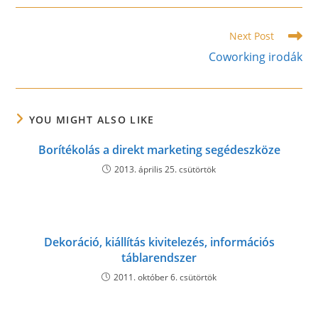
new
new
new
window
window
window
Read
Next Post
more
Coworking irodák
articles
YOU MIGHT ALSO LIKE
Borítékolás a direkt marketing segédeszköze
2013. április 25. csütörtök
Dekoráció, kiállítás kivitelezés, információs
táblarendszer
2011. október 6. csütörtök