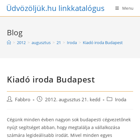
Skip
Üdvözöljük.hu linkkatalógus
Menu
to
content
Blog
>
2012
>
augusztus
>
21
>
Iroda
>
Kiadó iroda Budapest
Kiadó iroda Budapest
Post
Post
Post
Fabbro
2012. augusztus 21. kedd
Iroda
author:
published:
category:
Cégünk minden évben nagyon sok budapesti cégvezetőnek
nyújt segítséget abban, hogy megtalálja a vállalkozása
számára legideálisabb irodát. Mivel minden egyes