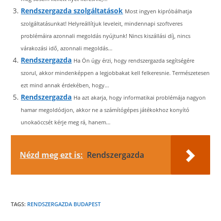
Rendszergazda szolgáltatások
Most ingyen kipróbálhatja
szolgáltatásunkat! Helyreállítjuk leveleit, mindennapi szoftveres
problémáira azonnali megoldás nyújtunk! Nincs kiszállási díj, nincs
várakozási idő, azonnali megoldás...
Rendszergazda
Ha Ön úgy érzi, hogy rendszergazda segítségére
szorul, akkor mindenképpen a legjobbakat kell felkeresnie. Természetesen
ezt mind annak érdekében, hogy...
Rendszergazda
Ha azt akarja, hogy informatikai problémája nagyon
hamar megoldódjon, akkor ne a számítógépes játékokhoz konyító
unokaöccsét kérje meg rá, hanem...
Nézd meg ezt is:
Rendszergazda
TAGS:
RENDSZERGAZDA BUDAPEST