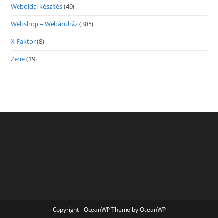
Weboldal készítés
(49)
Webshop – Webáruház
(385)
X-Faktor
(8)
Zene
(19)
Copyright - OceanWP Theme by OceanWP