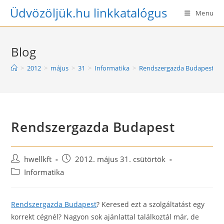
Skip
Üdvözöljük.hu linkkatalógus
Menu
to
content
Blog
>
2012
>
május
>
31
>
Informatika
>
Rendszergazda Budapest
Rendszergazda Budapest
Post
Post
hwellkft
2012. május 31. csütörtök
author:
published:
Post
Informatika
category:
Rendszergazda Budapest
? Keresed ezt a szolgáltatást egy
korrekt cégnél? Nagyon sok ajánlattal találkoztál már, de