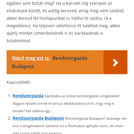
egyben sem bíztál meg? Ha a korrekt cég szerepel az
elvárásaid között, és addig keresed, amíg meg nem találod,
akkor keresd fel honlapunkat is, hátha itt találsz rá a
megoldásra. Ha teljesen véletlenül itt találtad meg, akkor
ajánlj minket ismerőseidnek is és barátaidnak is
bizalommal.
Nézd meg ezt is:
Rendszergazda
Budapest
Kapcsolódó:
Rendszergazda
Kipróbálta az online rendszergazda szolgáltatást?
Nagyon tetszett önnek és arra az elhatározásra jutott, hogy meg is
rendeli? Kell találnia egy...
Rendszergazda Budapest
Rendszergazda Budapest? Szüksége van
erre a szolgáltatásra? Szeretné ezt a fővárosban igénybe venni, de mivel
még sosem kellett ilyet keresnie,...